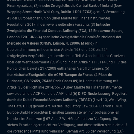
Finanzgesetzes; (2)
irische Zweigstelle: die Central Bank of Ireland (New
Wapping Street, North Wall Quay, Dublin 1 D01 F7X3)
gemäß Verordnung
43 der Europäischen Union (über Märkte für Finanzinstrumente)
Regulations 2017 in der jeweils geltenden Fassung; (3)
britische
Zweigstelle: die Financial Conduct Authority (FCA, 12 Endeavour Square,
London E20 1JN); (4) spanische Zweigstelle: die Comisión Nacional del
Mercado de Valores (CNMV, Edison, 4, 28006 Madrid)
in
Übereinstimmung mit den in den Artikeln 168 und 203 bis 224
festgelegten Verpflichtungen sowie den in Teil V, Abschnitt I des Gesetzes
über den Wertpapiermarkt (LSM) und in den Artikeln 111, 114 und 117 des
Königlichen Dekrets 217/2008 enthaltenen Verpflichtungen; (5)
f
ranzösische Zweigstelle: die ACPR/Banque de France (4 Place de
Budapest, CS 92459, 75436 Paris Cedex 09)
in Übereinstimmung mit
Artikel 35 der Richtlinie 2014/65/EU über Märkte für Finanzinstrumente
sowie durch die ACPR und die AMF; und (
6) DIFC-Niederlassung: Reguliert
durch die Dubai Financial Services Authority ("DFSA")
(Level 13, West Wing,
The Gate, DIFC)
gemäß Art. 48 des Regulatory Law 2004. Die von PIMCO
Europe GmbH erbrachten Dienstleistungen stehen nur professionellen
Kunden, im Sinne von § 67 Abs. 2 WpHG definiert, zur Verfügung. Sie
stehen Privatanlegern nicht zur Verfügung, und diese sollten sich nicht auf
die vorliegende Mitteilung verlassen. Gemäß Art. 56 der Verordnung (EU)