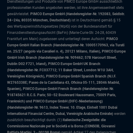
Dienstleistungen und Produkte von PIMCO Europe GmbH ausschließlich
professionellen Kunden angeboten werden, ist ihre Angemessenheit stets
gewährleistet.
PIMCO Europe GmbH (Handelsregister-Nr. 192083, Seidlstr.
24–24a, 80335 München, Deutschland)
ist in Deutschland gemäß § 15
des Wertpapierinstitutsgesetzes (WpIG) von der Bundesanstalt für
Finanzdienstleistungsaufsicht (BaFin) (Marie-Curie-Str. 24-28, 60439
Frankfurt am Main) zugelassen und unterliegt deren Aufsicht.
PIMCO
Europe GmbH Italian Branch (Handelsregister-Nr. 10005170963, via Turati
nn. 25/27 (angolo via Cavalieri n. 4), 20121 Milano, Italien), PIMCO Europe
GmbH Irish Branch (Handelsregister-Nr. 909462; 57B Harcourt Street,
Dublin D02 F721, Irland), PIMCO Europe GmbH UK Branch
(Handelsregister-Nr. FC037712; 11 Baker Street, London W1U 3AH,
Vereinigtes Königreich), PIMCO Europe GmbH Spanish Branch (N.I.F.
W2765338E; Paseo de la Castellana 43, Oficina 05-111, 28046 Madrid,
Spanien), PIMCO Europe GmbH French Branch (Handelsregister-Nr.
918745621 R.C.S. Paris; 50–52 Boulevard Haussmann, 75009 Paris,
Frankreich) und PIMCO Europe GmbH (DIFC-Niederlassung)
(Handelsregister-Nr. 9613, Index Tower, 10. Etage, Einheit 1001 Dubai
International Financial Centre, Dubai, Vereinigte Arabische Emirate)
werden
zusätzlich beaufsichtigt durch: (1)
italienische Zweigstelle: die
Commissione Nazionale per le Società e la Borsa (CONSOB, Giovanni
Battista Martini, 3 - 00198 Roma)
gemäß Artikel 27 des italienischen