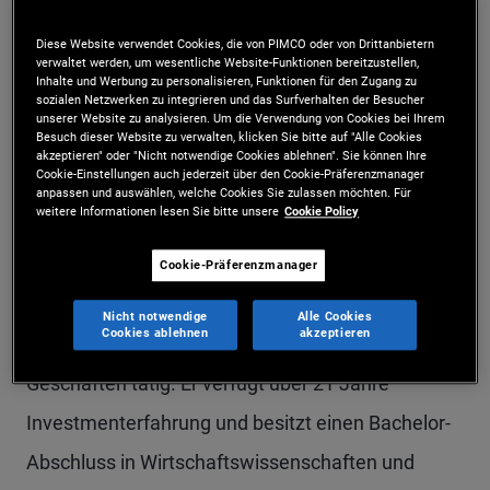
Bryan Tsu ist Executive Vice President und
Diese Website verwendet Cookies, die von PIMCO oder von Drittanbietern
verwaltet werden, um wesentliche Website-Funktionen bereitzustellen,
Portfoliomanager in der Niederlassung New York.
Inhalte und Werbung zu personalisieren, Funktionen für den Zugang zu
sozialen Netzwerken zu integrieren und das Surfverhalten der Besucher
Er befasst sich schwerpunktmäßig mit
unserer Website zu analysieren. Um die Verwendung von Cookies bei Ihrem
Besuch dieser Website zu verwalten, klicken Sie bitte auf "Alle Cookies
Commercial Mortgage-Backed Securities (CMBS)
akzeptieren" oder "Nicht notwendige Cookies ablehnen". Sie können Ihre
Cookie-Einstellungen auch jederzeit über den Cookie-Präferenzmanager
und Collateralized Loan Obligations (CLOs). Bevor
anpassen und auswählen, welche Cookies Sie zulassen möchten. Für
weitere Informationen lesen Sie bitte unsere
Cookie Policy
er 2008 zu PIMCO wechselte, war er bei Bear
Stearns in New York in der Syndizierung von
Cookie-Präferenzmanager
Collateralized Loan und Collateralized Debt
Nicht notwendige
Alle Cookies
Cookies ablehnen
akzeptieren
Obligations sowie anderen forderungsbesicherten
Geschäften tätig. Er verfügt über 21 Jahre
Investmenterfahrung und besitzt einen Bachelor-
Abschluss in Wirtschaftswissenschaften und