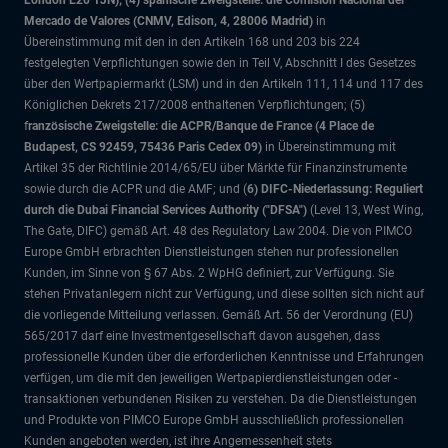
London E20 1JN); (4) spanische Zweigstelle: die Comisión Nacional del
Mercado de Valores (CNMV, Edison, 4, 28006 Madrid)
in
Übereinstimmung mit den in den Artikeln 168 und 203 bis 224
festgelegten Verpflichtungen sowie den in Teil V, Abschnitt I des Gesetzes
über den Wertpapiermarkt (LSM) und in den Artikeln 111, 114 und 117 des
Königlichen Dekrets 217/2008 enthaltenen Verpflichtungen; (5)
f
ranzösische Zweigstelle: die ACPR/Banque de France (4 Place de
Budapest, CS 92459, 75436 Paris Cedex 09)
in Übereinstimmung mit
Artikel 35 der Richtlinie 2014/65/EU über Märkte für Finanzinstrumente
sowie durch die ACPR und die AMF; und (
6) DIFC-Niederlassung: Reguliert
durch die Dubai Financial Services Authority ("DFSA")
(Level 13, West Wing,
The Gate, DIFC)
gemäß Art. 48 des Regulatory Law 2004. Die von PIMCO
Europe GmbH erbrachten Dienstleistungen stehen nur professionellen
Kunden, im Sinne von § 67 Abs. 2 WpHG definiert, zur Verfügung. Sie
stehen Privatanlegern nicht zur Verfügung, und diese sollten sich nicht auf
die vorliegende Mitteilung verlassen. Gemäß Art. 56 der Verordnung (EU)
565/2017 darf eine Investmentgesellschaft davon ausgehen, dass
professionelle Kunden über die erforderlichen Kenntnisse und Erfahrungen
verfügen, um die mit den jeweiligen Wertpapierdienstleistungen oder -
transaktionen verbundenen Risiken zu verstehen. Da die Dienstleistungen
und Produkte von PIMCO Europe GmbH ausschließlich professionellen
Kunden angeboten werden, ist ihre Angemessenheit stets