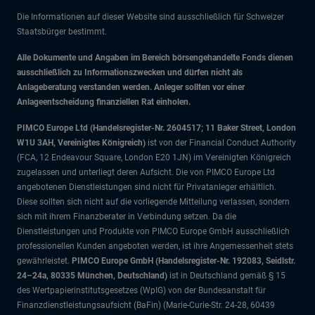
Die Informationen auf dieser Website sind ausschließlich für Schweizer
Staatsbürger bestimmt.
Alle Dokumente und Angaben im Bereich börsengehandelte Fonds dienen
ausschließlich zu Informationszwecken und dürfen nicht als
Anlageberatung verstanden werden. Anleger sollten vor einer
Anlageentscheidung finanziellen Rat einholen.
PIMCO Europe Ltd (Handelsregister-Nr. 2604517; 11 Baker Street, London
W1U 3AH, Vereinigtes Königreich)
ist von der Financial Conduct Authority
(FCA, 12 Endeavour Square, London E20 1JN) im Vereinigten Königreich
zugelassen und unterliegt deren Aufsicht. Die von PIMCO Europe Ltd
angebotenen Dienstleistungen sind nicht für Privatanleger erhältlich.
Diese sollten sich nicht auf die vorliegende Mitteilung verlassen, sondern
sich mit ihrem Finanzberater in Verbindung setzen. Da die
Dienstleistungen und Produkte von PIMCO Europe GmbH ausschließlich
professionellen Kunden angeboten werden, ist ihre Angemessenheit stets
gewährleistet.
PIMCO Europe GmbH (Handelsregister-Nr. 192083, Seidlstr.
24–24a, 80335 München, Deutschland)
ist in Deutschland gemäß § 15
des Wertpapierinstitutsgesetzes (WpIG) von der Bundesanstalt für
Finanzdienstleistungsaufsicht (BaFin) (Marie-Curie-Str. 24-28, 60439