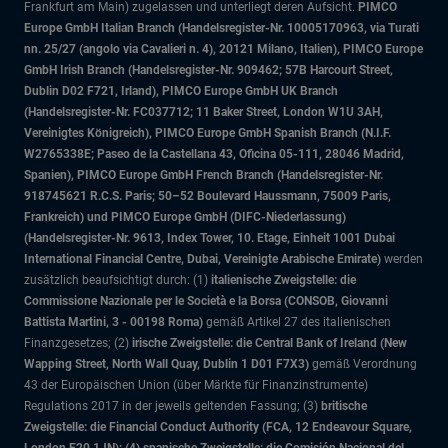
Frankfurt am Main) zugelassen und unterliegt deren Aufsicht.
PIMCO
Europe GmbH Italian Branch (Handelsregister-Nr. 10005170963, via Turati
nn. 25/27 (angolo via Cavalieri n. 4), 20121 Milano, Italien), PIMCO Europe
GmbH Irish Branch (Handelsregister-Nr. 909462; 57B Harcourt Street,
Dublin D02 F721, Irland), PIMCO Europe GmbH UK Branch
(Handelsregister-Nr. FC037712; 11 Baker Street, London W1U 3AH,
Vereinigtes Königreich), PIMCO Europe GmbH Spanish Branch (N.I.F.
W2765338E; Paseo de la Castellana 43, Oficina 05-111, 28046 Madrid,
Spanien), PIMCO Europe GmbH French Branch (Handelsregister-Nr.
918745621 R.C.S. Paris; 50–52 Boulevard Haussmann, 75009 Paris,
Frankreich) und PIMCO Europe GmbH (DIFC-Niederlassung)
(Handelsregister-Nr. 9613, Index Tower, 10. Etage, Einheit 1001 Dubai
International Financial Centre, Dubai, Vereinigte Arabische Emirate)
werden
zusätzlich beaufsichtigt durch: (1)
italienische Zweigstelle: die
Commissione Nazionale per le Società e la Borsa (CONSOB, Giovanni
Battista Martini, 3 - 00198 Roma)
gemäß Artikel 27 des italienischen
Finanzgesetzes; (2)
irische Zweigstelle: die Central Bank of Ireland (New
Wapping Street, North Wall Quay, Dublin 1 D01 F7X3)
gemäß Verordnung
43 der Europäischen Union (über Märkte für Finanzinstrumente)
Regulations 2017 in der jeweils geltenden Fassung; (3)
britische
Zweigstelle: die Financial Conduct Authority (FCA, 12 Endeavour Square,