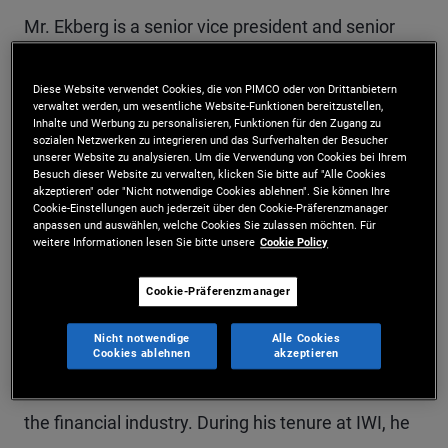
Mr. Ekberg is a senior vice president and senior
consultant in advisor education at PIMCO. He
Diese Website verwendet Cookies, die von PIMCO oder von Drittanbietern
provides training to financial professionals on
verwaltet werden, um wesentliche Website-Funktionen bereitzustellen,
Inhalte und Werbung zu personalisieren, Funktionen für den Zugang zu
advanced wealth planning topics, including
sozialen Netzwerken zu integrieren und das Surfverhalten der Besucher
unserer Website zu analysieren. Um die Verwendung von Cookies bei Ihrem
retirement strategies, alternative investments,
Besuch dieser Website zu verwalten, klicken Sie bitte auf "Alle Cookies
akzeptieren" oder "Nicht notwendige Cookies ablehnen". Sie können Ihre
and goals-based wealth management. Prior to
Cookie-Einstellungen auch jederzeit über den Cookie-Präferenzmanager
anpassen und auswählen, welche Cookies Sie zulassen möchten. Für
joining PIMCO in 2021, Mr. Ekberg was chief
weitere Informationen lesen Sie bitte unsere
Cookie Policy
learning officer and managing director of
Cookie-Präferenzmanager
professional development for the Investments &
Nicht notwendige
Alle Cookies
Wealth Institute (IWI), where he led the advisor
Cookies ablehnen
akzeptieren
education programs for advanced credentials in
the financial industry. During his tenure at IWI, he