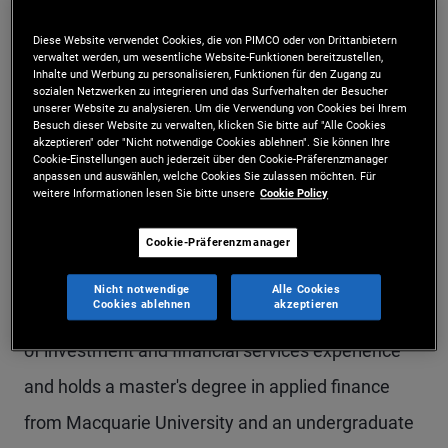
Mr. Maunsell is a vice president and account
Diese Website verwendet Cookies, die von PIMCO oder von Drittanbietern
verwaltet werden, um wesentliche Website-Funktionen bereitzustellen,
manager on the global wealth management team
Inhalte und Werbung zu personalisieren, Funktionen für den Zugang zu
sozialen Netzwerken zu integrieren und das Surfverhalten der Besucher
in the Sydney office. Prior to joining PIMCO in
unserer Website zu analysieren. Um die Verwendung von Cookies bei Ihrem
Besuch dieser Website zu verwalten, klicken Sie bitte auf "Alle Cookies
2024, he was responsible for national distribution
akzeptieren" oder "Nicht notwendige Cookies ablehnen". Sie können Ihre
Cookie-Einstellungen auch jederzeit über den Cookie-Präferenzmanager
to Australian institutional and wealth
anpassen und auswählen, welche Cookies Sie zulassen möchten. Für
weitere Informationen lesen Sie bitte unsere
Cookie Policy
management clients at Principal Asset
Management. He also worked in a distribution
Cookie-Präferenzmanager
capacity at Macquarie Group, focusing on leading
Nicht notwendige
Alle Cookies
Cookies ablehnen
akzeptieren
NSW wealth management firms. He has 12 years
of investment and financial services experience
and holds a master's degree in applied finance
from Macquarie University and an undergraduate