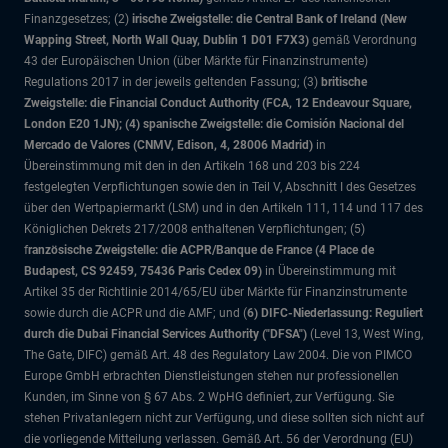
Finanzgesetzes; (2)
irische Zweigstelle: die Central Bank of Ireland (New
Wapping Street, North Wall Quay, Dublin 1 D01 F7X3)
gemäß Verordnung
43 der Europäischen Union (über Märkte für Finanzinstrumente)
Regulations 2017 in der jeweils geltenden Fassung; (3)
britische
Zweigstelle: die Financial Conduct Authority (FCA, 12 Endeavour Square,
London E20 1JN); (4) spanische Zweigstelle: die Comisión Nacional del
Mercado de Valores (CNMV, Edison, 4, 28006 Madrid)
in
Übereinstimmung mit den in den Artikeln 168 und 203 bis 224
festgelegten Verpflichtungen sowie den in Teil V, Abschnitt I des Gesetzes
über den Wertpapiermarkt (LSM) und in den Artikeln 111, 114 und 117 des
Königlichen Dekrets 217/2008 enthaltenen Verpflichtungen; (5)
f
ranzösische Zweigstelle: die ACPR/Banque de France (4 Place de
Budapest, CS 92459, 75436 Paris Cedex 09)
in Übereinstimmung mit
Artikel 35 der Richtlinie 2014/65/EU über Märkte für Finanzinstrumente
sowie durch die ACPR und die AMF; und (
6) DIFC-Niederlassung: Reguliert
durch die Dubai Financial Services Authority ("DFSA")
(Level 13, West Wing,
The Gate, DIFC)
gemäß Art. 48 des Regulatory Law 2004. Die von PIMCO
Europe GmbH erbrachten Dienstleistungen stehen nur professionellen
Kunden, im Sinne von § 67 Abs. 2 WpHG definiert, zur Verfügung. Sie
stehen Privatanlegern nicht zur Verfügung, und diese sollten sich nicht auf
die vorliegende Mitteilung verlassen. Gemäß Art. 56 der Verordnung (EU)