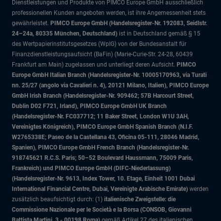
Dienstleistungen und Produkte von PIMCO Europe GmbH ausschließlich
professionellen Kunden angeboten werden, ist ihre Angemessenheit stets
gewährleistet.
PIMCO Europe GmbH (Handelsregister-Nr. 192083, Seidlstr.
24–24a, 80335 München, Deutschland)
ist in Deutschland gemäß § 15
des Wertpapierinstitutsgesetzes (WpIG) von der Bundesanstalt für
Finanzdienstleistungsaufsicht (BaFin) (Marie-Curie-Str. 24-28, 60439
Frankfurt am Main) zugelassen und unterliegt deren Aufsicht.
PIMCO
Europe GmbH Italian Branch (Handelsregister-Nr. 10005170963, via Turati
nn. 25/27 (angolo via Cavalieri n. 4), 20121 Milano, Italien), PIMCO Europe
GmbH Irish Branch (Handelsregister-Nr. 909462; 57B Harcourt Street,
Dublin D02 F721, Irland), PIMCO Europe GmbH UK Branch
(Handelsregister-Nr. FC037712; 11 Baker Street, London W1U 3AH,
Vereinigtes Königreich), PIMCO Europe GmbH Spanish Branch (N.I.F.
W2765338E; Paseo de la Castellana 43, Oficina 05-111, 28046 Madrid,
Spanien), PIMCO Europe GmbH French Branch (Handelsregister-Nr.
918745621 R.C.S. Paris; 50–52 Boulevard Haussmann, 75009 Paris,
Frankreich) und PIMCO Europe GmbH (DIFC-Niederlassung)
(Handelsregister-Nr. 9613, Index Tower, 10. Etage, Einheit 1001 Dubai
International Financial Centre, Dubai, Vereinigte Arabische Emirate)
werden
zusätzlich beaufsichtigt durch: (1)
italienische Zweigstelle: die
Commissione Nazionale per le Società e la Borsa (CONSOB, Giovanni
Battista Martini, 3 - 00198 Roma)
gemäß Artikel 27 des italienischen