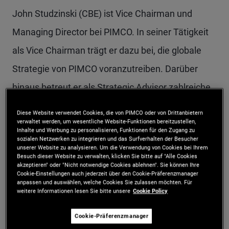
John Studzinski (CBE) ist Vice Chairman und
Managing Director bei PIMCO. In seiner Tätigkeit
als Vice Chairman trägt er dazu bei, die globale
Strategie von PIMCO voranzutreiben. Darüber
hinaus betreut er als Strategic Advisor zahlreiche
Kunden aus aller Welt. Bevor er 2018 zu PIMCO
Diese Website verwendet Cookies, die von PIMCO oder von Drittanbietern
verwaltet werden, um wesentliche Website-Funktionen bereitzustellen,
wechselte, war er Vice Chairman, Head of Investor
Inhalte und Werbung zu personalisieren, Funktionen für den Zugang zu
sozialen Netzwerken zu integrieren und das Surfverhalten der Besucher
Relations and Business Development und Senior
unserer Website zu analysieren. Um die Verwendung von Cookies bei Ihrem
Besuch dieser Website zu verwalten, klicken Sie bitte auf "Alle Cookies
Managing Director bei Blackstone, wo er für die
akzeptieren" oder "Nicht notwendige Cookies ablehnen". Sie können Ihre
Cookie-Einstellungen auch jederzeit über den Cookie-Präferenzmanager
Betreuung staatlicher und institutioneller Anleger
anpassen und auswählen, welche Cookies Sie zulassen möchten. Für
weitere Informationen lesen Sie bitte unsere
Cookie Policy
sowie die Beratung großer Family Offices
zuständig war. Zuvor war er als Head of European
Cookie-Präferenzmanager