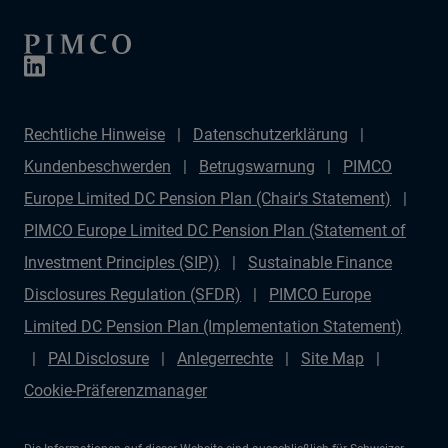
erörtern sie die potenziellen Entwicklungen im Iran-
Konflikt und deren Auswirkungen auf die
bevorstehenden US-Zwischenwahlen sowie auf das
Verhältnis der Vereinigten Staaten zu China. Zudem
Rechtliche Hinweise
Datenschutzerklärung
beleuchten sie die künftige Strategie der US-Notenbank
Kundenbeschwerden
Betrugswarnung
PIMCO
Federal Reserve, analysieren deren Bedeutung für die
Europe Limited DC Pension Plan (Chair's Statement)
Wahlen und die Beziehungen zu China und diskutieren
PIMCO Europe Limited DC Pension Plan (Statement of
die mögliche Rolle des designierten Fed-Vorsitzenden
Investment Principles (SIP))
Sustainable Finance
Kevin Warsh.
Disclosures Regulation (SFDR)
PIMCO Europe
Limited DC Pension Plan (Implementation Statement)
PAI Disclosure
Anlegerrechte
Site Map
Cookie-Präferenzmanager