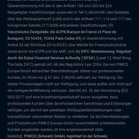
Übereinstimmung mit den in den Artikeln 168 und 203 bis 224
festgelegten Verpflichtungen sowie den in Teil V, Abschnitt I des Gesetzes
über den Wertpapiermarkt (LSM) und in den Artikeln 111, 114 und 117 des
Königlichen Dekrets 217/2008 enthaltenen Verpflichtungen; (5)
f
ranzösische Zweigstelle: die ACPR/Banque de France (4 Place de
Budapest, CS 92459, 75436 Paris Cedex 09)
in Übereinstimmung mit
Artikel 35 der Richtlinie 2014/65/EU über Märkte für Finanzinstrumente
sowie durch die ACPR und die AMF; und (
6) DIFC-Niederlassung: Reguliert
durch die Dubai Financial Services Authority ("DFSA")
(Level 13, West Wing,
The Gate, DIFC)
gemäß Art. 48 des Regulatory Law 2004. Die von PIMCO
Europe GmbH erbrachten Dienstleistungen stehen nur professionellen
Kunden, im Sinne von § 67 Abs. 2 WpHG definiert, zur Verfügung. Sie
stehen Privatanlegern nicht zur Verfügung, und diese sollten sich nicht auf
die vorliegende Mitteilung verlassen. Gemäß Art. 56 der Verordnung (EU)
565/2017 darf eine Investmentgesellschaft davon ausgehen, dass
professionelle Kunden über die erforderlichen Kenntnisse und Erfahrungen
verfügen, um die mit den jeweiligen Wertpapierdienstleistungen oder -
transaktionen verbundenen Risiken zu verstehen. Da die Dienstleistungen
und Produkte von PIMCO Europe GmbH ausschließlich professionellen
Kunden angeboten werden, ist ihre Angemessenheit stets
bestätigt.
PIMCO (Schweiz) GmbH, registriert in der Schweiz,