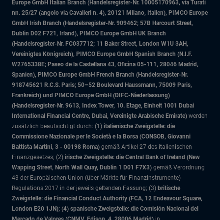
Europe GmbH Italian Branch (Handelsregister-Nr. 10005170963, via Turati
nn. 25/27 (angolo via Cavalieri n. 4), 20121 Milano, Italien), PIMCO Europe
GmbH Irish Branch (Handelsregister-Nr. 909462; 57B Harcourt Street,
Dublin D02 F721, Irland), PIMCO Europe GmbH UK Branch
(Handelsregister-Nr. FC037712; 11 Baker Street, London W1U 3AH,
Vereinigtes Königreich), PIMCO Europe GmbH Spanish Branch (N.I.F.
W2765338E; Paseo de la Castellana 43, Oficina 05-111, 28046 Madrid,
Spanien), PIMCO Europe GmbH French Branch (Handelsregister-Nr.
918745621 R.C.S. Paris; 50–52 Boulevard Haussmann, 75009 Paris,
Frankreich) und PIMCO Europe GmbH (DIFC-Niederlassung)
(Handelsregister-Nr. 9613, Index Tower, 10. Etage, Einheit 1001 Dubai
International Financial Centre, Dubai, Vereinigte Arabische Emirate)
werden
zusätzlich beaufsichtigt durch: (1)
italienische Zweigstelle: die
Commissione Nazionale per le Società e la Borsa (CONSOB, Giovanni
Battista Martini, 3 - 00198 Roma)
gemäß Artikel 27 des italienischen
Finanzgesetzes; (2)
irische Zweigstelle: die Central Bank of Ireland (New
Wapping Street, North Wall Quay, Dublin 1 D01 F7X3)
gemäß Verordnung
43 der Europäischen Union (über Märkte für Finanzinstrumente)
Regulations 2017 in der jeweils geltenden Fassung; (3)
britische
Zweigstelle: die Financial Conduct Authority (FCA, 12 Endeavour Square,
London E20 1JN); (4) spanische Zweigstelle: die Comisión Nacional del
Mercado de Valores (CNMV, Edison, 4, 28006 Madrid)
in