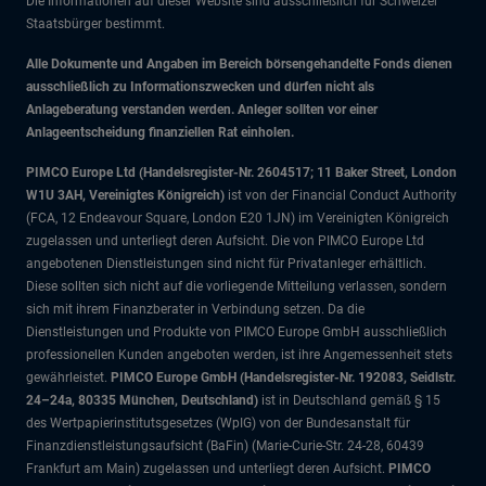
Die Informationen auf dieser Website sind ausschließlich für Schweizer
Staatsbürger bestimmt.
Alle Dokumente und Angaben im Bereich börsengehandelte Fonds dienen
ausschließlich zu Informationszwecken und dürfen nicht als
Anlageberatung verstanden werden. Anleger sollten vor einer
Anlageentscheidung finanziellen Rat einholen.
PIMCO Europe Ltd (Handelsregister-Nr. 2604517; 11 Baker Street, London
W1U 3AH, Vereinigtes Königreich)
ist von der Financial Conduct Authority
(FCA, 12 Endeavour Square, London E20 1JN) im Vereinigten Königreich
zugelassen und unterliegt deren Aufsicht. Die von PIMCO Europe Ltd
angebotenen Dienstleistungen sind nicht für Privatanleger erhältlich.
Diese sollten sich nicht auf die vorliegende Mitteilung verlassen, sondern
sich mit ihrem Finanzberater in Verbindung setzen. Da die
Dienstleistungen und Produkte von PIMCO Europe GmbH ausschließlich
professionellen Kunden angeboten werden, ist ihre Angemessenheit stets
gewährleistet.
PIMCO Europe GmbH (Handelsregister-Nr. 192083, Seidlstr.
24–24a, 80335 München, Deutschland)
ist in Deutschland gemäß § 15
des Wertpapierinstitutsgesetzes (WpIG) von der Bundesanstalt für
Finanzdienstleistungsaufsicht (BaFin) (Marie-Curie-Str. 24-28, 60439
Frankfurt am Main) zugelassen und unterliegt deren Aufsicht.
PIMCO