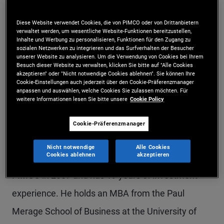
Mr. Barnum is a vice president and account
Diese Website verwendet Cookies, die von PIMCO oder von Drittanbietern
manager in the Newport Beach office, focusing on
verwaltet werden, um wesentliche Website-Funktionen bereitzustellen,
Inhalte und Werbung zu personalisieren, Funktionen für den Zugang zu
portfolio strategy and investment solutions for
sozialen Netzwerken zu integrieren und das Surfverhalten der Besucher
unserer Website zu analysieren. Um die Verwendung von Cookies bei Ihrem
Besuch dieser Website zu verwalten, klicken Sie bitte auf "Alle Cookies
insurance companies within the financial
akzeptieren" oder "Nicht notwendige Cookies ablehnen". Sie können Ihre
Cookie-Einstellungen auch jederzeit über den Cookie-Präferenzmanager
institutions group. Prior to his current role, he was
anpassen und auswählen, welche Cookies Sie zulassen möchten. Für
weitere Informationen lesen Sie bitte unsere
Cookie Policy
a product strategist focusing on global and core
fixed income strategies. Earlier in his career as a
Cookie-Präferenzmanager
product associate, he specialized in portfolio alpha
Nicht notwendige
Alle Cookies
Cookies ablehnen
akzeptieren
and systematic equity strategies. He joined
PIMCO in 2007 and has 19 years of investment
experience. He holds an MBA from the Paul
Merage School of Business at the University of