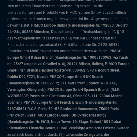
sich mit ihrem Finanzberater in Verbindung setzen. Da die
Dienstleistungen und Produkte von PIMCO Europe GmbH ausschließlich
professionellen Kunden angeboten werden, ist ihre Angemessenheit stets
gewährleistet.
PIMCO Europe GmbH (Handelsregister-Nr. 192083, Seidlstr.
24–24a, 80335 München, Deutschland)
ist in Deutschland gemäß § 15
des Wertpapierinstitutsgesetzes (WpIG) von der Bundesanstalt für
Finanzdienstleistungsaufsicht (BaFin) (Marie-Curie-Str. 24-28, 60439
Frankfurt am Main) zugelassen und unterliegt deren Aufsicht.
PIMCO
Europe GmbH Italian Branch (Handelsregister-Nr. 10005170963, via Turati
nn. 25/27 (angolo via Cavalieri n. 4), 20121 Milano, Italien), PIMCO Europe
GmbH Irish Branch (Handelsregister-Nr. 909462; 57B Harcourt Street,
Dublin D02 F721, Irland), PIMCO Europe GmbH UK Branch
(Handelsregister-Nr. FC037712; 11 Baker Street, London W1U 3AH,
Vereinigtes Königreich), PIMCO Europe GmbH Spanish Branch (N.I.F.
W2765338E; Paseo de la Castellana 43, Oficina 05-111, 28046 Madrid,
Spanien), PIMCO Europe GmbH French Branch (Handelsregister-Nr.
918745621 R.C.S. Paris; 50–52 Boulevard Haussmann, 75009 Paris,
Frankreich) und PIMCO Europe GmbH (DIFC-Niederlassung)
(Handelsregister-Nr. 9613, Index Tower, 10. Etage, Einheit 1001 Dubai
International Financial Centre, Dubai, Vereinigte Arabische Emirate)
werden
zusätzlich beaufsichtigt durch: (1)
italienische Zweigstelle: die