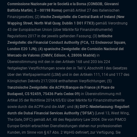
Commissione Nazionale per le Società e la Borsa (CONSOB, Giovanni
Battista Martini, 3 - 00198 Roma)
gemäß Artikel 27 des italienischen
Finanzgesetzes; (2)
irische Zweigstelle: die Central Bank of Ireland (New
Wapping Street, North Wall Quay, Dublin 1 D01 F7X3)
gemäß Verordnung
43 der Europäischen Union (über Märkte für Finanzinstrumente)
Regulations 2017 in der jeweils geltenden Fassung; (3)
britische
Zweigstelle: die Financial Conduct Authority (FCA, 12 Endeavour Square,
London E20 1JN); (4) spanische Zweigstelle: die Comisión Nacional del
Mercado de Valores (CNMV, Edison, 4, 28006 Madrid)
in
Übereinstimmung mit den in den Artikeln 168 und 203 bis 224
festgelegten Verpflichtungen sowie den in Teil V, Abschnitt I des Gesetzes
über den Wertpapiermarkt (LSM) und in den Artikeln 111, 114 und 117 des
Königlichen Dekrets 217/2008 enthaltenen Verpflichtungen; (5)
f
ranzösische Zweigstelle: die ACPR/Banque de France (4 Place de
Budapest, CS 92459, 75436 Paris Cedex 09)
in Übereinstimmung mit
Artikel 35 der Richtlinie 2014/65/EU über Märkte für Finanzinstrumente
sowie durch die ACPR und die AMF; und (
6) DIFC-Niederlassung: Reguliert
durch die Dubai Financial Services Authority ("DFSA")
(Level 13, West Wing,
The Gate, DIFC)
gemäß Art. 48 des Regulatory Law 2004. Die von PIMCO
Europe GmbH erbrachten Dienstleistungen stehen nur professionellen
Kunden, im Sinne von § 67 Abs. 2 WpHG definiert, zur Verfügung. Sie