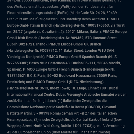
24–24a, 80335 München, Deutschland)
ist in Deutschland gemäß § 15
des Wertpapierinstitutsgesetzes (WpIG) von der Bundesanstalt für
Finanzdienstleistungsaufsicht (BaFin) (Marie-Curie-Str. 24-28, 60439
Frankfurt am Main) zugelassen und unterliegt deren Aufsicht.
PIMCO
Europe GmbH Italian Branch (Handelsregister-Nr. 10005170963, via Turati
nn. 25/27 (angolo via Cavalieri n. 4), 20121 Milano, Italien), PIMCO Europe
GmbH Irish Branch (Handelsregister-Nr. 909462; 57B Harcourt Street,
Dublin D02 F721, Irland), PIMCO Europe GmbH UK Branch
(Handelsregister-Nr. FC037712; 11 Baker Street, London W1U 3AH,
Vereinigtes Königreich), PIMCO Europe GmbH Spanish Branch (N.I.F.
W2765338E; Paseo de la Castellana 43, Oficina 05-111, 28046 Madrid,
Spanien), PIMCO Europe GmbH French Branch (Handelsregister-Nr.
918745621 R.C.S. Paris; 50–52 Boulevard Haussmann, 75009 Paris,
Frankreich) und PIMCO Europe GmbH (DIFC-Niederlassung)
(Handelsregister-Nr. 9613, Index Tower, 10. Etage, Einheit 1001 Dubai
International Financial Centre, Dubai, Vereinigte Arabische Emirate)
werden
zusätzlich beaufsichtigt durch: (1)
italienische Zweigstelle: die
Commissione Nazionale per le Società e la Borsa (CONSOB, Giovanni
Battista Martini, 3 - 00198 Roma)
gemäß Artikel 27 des italienischen
Finanzgesetzes; (2)
irische Zweigstelle: die Central Bank of Ireland (New
Wapping Street, North Wall Quay, Dublin 1 D01 F7X3)
gemäß Verordnung
43 der Europäischen Union (über Märkte für Finanzinstrumente)