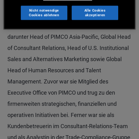
Nachhaltigkeitsbemühungen des Unternehmens.
Nicht notwendige
Alle Cookies
Kimberley Stafford wechselte 2000 zu PIMCO und
Cookies ablehnen
akzeptieren
hatte seither verschiedene Positionen inne,
darunter Head of PIMCO Asia-Pacific, Global Head
of Consultant Relations, Head of U.S. Institutional
Sales and Alternatives Marketing sowie Global
Head of Human Resources and Talent
Management. Zuvor war sie Mitglied des
Executive Office von PIMCO und trug zu den
firmenweiten strategischen, finanziellen und
operativen Initiativen bei. Ferner war sie als
Kundenbetreuerin im Consultant-Relations-Team
und als Analystin in der Trade-Compliance-Gruppe