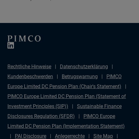
attraktive Chancen auf den globalen Märkten bieten
und wie sich Anleger in einem sich wandelnden
Kreditzyklus angesichts zunehmender Emissionen im
Zusammenhang mit KI zurechtfinden können.
Rechtliche Hinweise
Datenschutzerklärung
Kundenbeschwerden
Betrugswarnung
PIMCO
Europe Limited DC Pension Plan (Chair's Statement)
PIMCO Europe Limited DC Pension Plan (Statement of
Investment Principles (SIP))
Sustainable Finance
Disclosures Regulation (SFDR)
PIMCO Europe
Limited DC Pension Plan (Implementation Statement)
PAI Disclosure
Anlegerrechte
Site Map