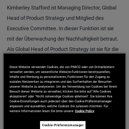
Kimberley Stafford ist Managing Director, Global
Head of Product Strategy und Mitglied des
Executive Committee. In dieser Funktion ist sie
mit der Überwachung der Nachhaltigkeit betraut.
Als Global Head of Product Strategy ist sie für die
Überwachung traditioneller Strategien und
Diese Website verwendet Cookies, die von PIMCO oder von Drittanbietern
alternativer Anlagen, einschließlich der privaten
verwaltet werden, um wesentliche Website-Funktionen bereitzustellen,
Inhalte und Werbung zu personalisieren, Funktionen für den Zugang zu
Strategien und Hedgefonds von PIMCO,
sozialen Netzwerken zu integrieren und das Surfverhalten der Besucher
unserer Website zu analysieren. Um die Verwendung von Cookies bei Ihrem
zuständig. Außerdem betreut sie ESG- und
Besuch dieser Website zu verwalten, klicken Sie bitte auf "Alle Cookies
akzeptieren" oder "Nicht notwendige Cookies ablehnen". Sie können Ihre
Nachhaltigkeitsinitiativen, bietet strategische
Cookie-Einstellungen auch jederzeit über den Cookie-Präferenzmanager
anpassen und auswählen, welche Cookies Sie zulassen möchten. Für
Orientierung und sorgt für die firmenweite
weitere Informationen lesen Sie bitte unsere
Cookie Policy
Koordination rund um die
Cookie-Präferenzmanager