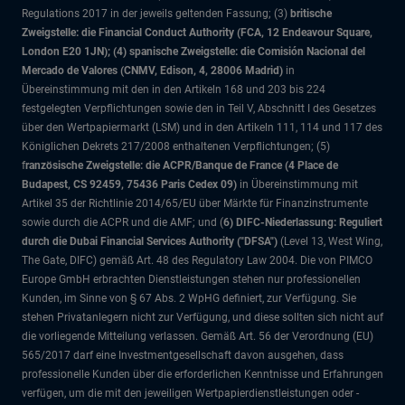
Regulations 2017 in der jeweils geltenden Fassung; (3)
britische
Zweigstelle: die Financial Conduct Authority (FCA, 12 Endeavour Square,
London E20 1JN); (4) spanische Zweigstelle: die Comisión Nacional del
Mercado de Valores (CNMV, Edison, 4, 28006 Madrid)
in
Übereinstimmung mit den in den Artikeln 168 und 203 bis 224
festgelegten Verpflichtungen sowie den in Teil V, Abschnitt I des Gesetzes
über den Wertpapiermarkt (LSM) und in den Artikeln 111, 114 und 117 des
Königlichen Dekrets 217/2008 enthaltenen Verpflichtungen; (5)
f
ranzösische Zweigstelle: die ACPR/Banque de France (4 Place de
Budapest, CS 92459, 75436 Paris Cedex 09)
in Übereinstimmung mit
Artikel 35 der Richtlinie 2014/65/EU über Märkte für Finanzinstrumente
sowie durch die ACPR und die AMF; und (
6) DIFC-Niederlassung: Reguliert
durch die Dubai Financial Services Authority ("DFSA")
(Level 13, West Wing,
The Gate, DIFC)
gemäß Art. 48 des Regulatory Law 2004. Die von PIMCO
Europe GmbH erbrachten Dienstleistungen stehen nur professionellen
Kunden, im Sinne von § 67 Abs. 2 WpHG definiert, zur Verfügung. Sie
stehen Privatanlegern nicht zur Verfügung, und diese sollten sich nicht auf
die vorliegende Mitteilung verlassen. Gemäß Art. 56 der Verordnung (EU)
565/2017 darf eine Investmentgesellschaft davon ausgehen, dass
professionelle Kunden über die erforderlichen Kenntnisse und Erfahrungen
verfügen, um die mit den jeweiligen Wertpapierdienstleistungen oder -