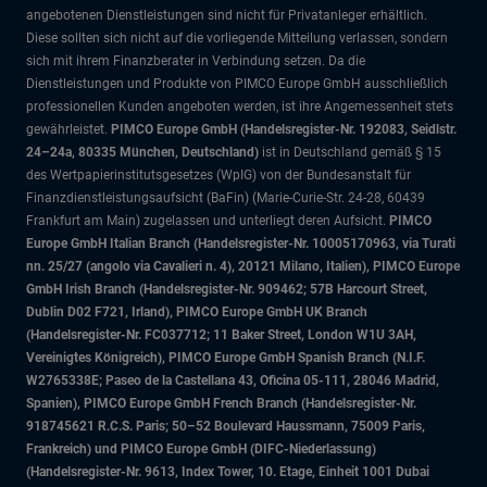
angebotenen Dienstleistungen sind nicht für Privatanleger erhältlich.
Diese sollten sich nicht auf die vorliegende Mitteilung verlassen, sondern
sich mit ihrem Finanzberater in Verbindung setzen. Da die
Dienstleistungen und Produkte von PIMCO Europe GmbH ausschließlich
professionellen Kunden angeboten werden, ist ihre Angemessenheit stets
gewährleistet.
PIMCO Europe GmbH (Handelsregister-Nr. 192083, Seidlstr.
24–24a, 80335 München, Deutschland)
ist in Deutschland gemäß § 15
des Wertpapierinstitutsgesetzes (WpIG) von der Bundesanstalt für
Finanzdienstleistungsaufsicht (BaFin) (Marie-Curie-Str. 24-28, 60439
Frankfurt am Main) zugelassen und unterliegt deren Aufsicht.
PIMCO
Europe GmbH Italian Branch (Handelsregister-Nr. 10005170963, via Turati
nn. 25/27 (angolo via Cavalieri n. 4), 20121 Milano, Italien), PIMCO Europe
GmbH Irish Branch (Handelsregister-Nr. 909462; 57B Harcourt Street,
Dublin D02 F721, Irland), PIMCO Europe GmbH UK Branch
(Handelsregister-Nr. FC037712; 11 Baker Street, London W1U 3AH,
Vereinigtes Königreich), PIMCO Europe GmbH Spanish Branch (N.I.F.
W2765338E; Paseo de la Castellana 43, Oficina 05-111, 28046 Madrid,
Spanien), PIMCO Europe GmbH French Branch (Handelsregister-Nr.
918745621 R.C.S. Paris; 50–52 Boulevard Haussmann, 75009 Paris,
Frankreich) und PIMCO Europe GmbH (DIFC-Niederlassung)
(Handelsregister-Nr. 9613, Index Tower, 10. Etage, Einheit 1001 Dubai