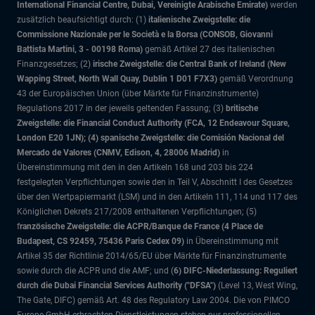
International Financial Centre, Dubai, Vereinigte Arabische Emirate)
werden
zusätzlich beaufsichtigt durch: (1)
italienische Zweigstelle: die
Commissione Nazionale per le Società e la Borsa (CONSOB, Giovanni
Battista Martini, 3 - 00198 Roma)
gemäß Artikel 27 des italienischen
Finanzgesetzes; (2)
irische Zweigstelle: die Central Bank of Ireland (New
Wapping Street, North Wall Quay, Dublin 1 D01 F7X3)
gemäß Verordnung
43 der Europäischen Union (über Märkte für Finanzinstrumente)
Regulations 2017 in der jeweils geltenden Fassung; (3)
britische
Zweigstelle: die Financial Conduct Authority (FCA, 12 Endeavour Square,
London E20 1JN); (4) spanische Zweigstelle: die Comisión Nacional del
Mercado de Valores (CNMV, Edison, 4, 28006 Madrid)
in
Übereinstimmung mit den in den Artikeln 168 und 203 bis 224
festgelegten Verpflichtungen sowie den in Teil V, Abschnitt I des Gesetzes
über den Wertpapiermarkt (LSM) und in den Artikeln 111, 114 und 117 des
Königlichen Dekrets 217/2008 enthaltenen Verpflichtungen; (5)
f
ranzösische Zweigstelle: die ACPR/Banque de France (4 Place de
Budapest, CS 92459, 75436 Paris Cedex 09)
in Übereinstimmung mit
Artikel 35 der Richtlinie 2014/65/EU über Märkte für Finanzinstrumente
sowie durch die ACPR und die AMF; und (
6) DIFC-Niederlassung: Reguliert
durch die Dubai Financial Services Authority ("DFSA")
(Level 13, West Wing,
The Gate, DIFC)
gemäß Art. 48 des Regulatory Law 2004. Die von PIMCO