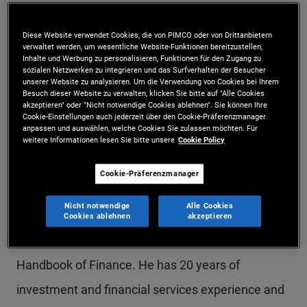
Mr. Apedjinou is a senior vice president and
Diese Website verwendet Cookies, die von PIMCO oder von Drittanbietern
quantitative research analyst in the emerging
verwaltet werden, um wesentliche Website-Funktionen bereitzustellen,
Inhalte und Werbung zu personalisieren, Funktionen für den Zugang zu
markets analytics group, based in the New York
sozialen Netzwerken zu integrieren und das Surfverhalten der Besucher
unserer Website zu analysieren. Um die Verwendung von Cookies bei Ihrem
office. Prior to joining PIMCO in 2017, he was a
Besuch dieser Website zu verwalten, klicken Sie bitte auf "Alle Cookies
akzeptieren" oder "Nicht notwendige Cookies ablehnen". Sie können Ihre
quantitative macro strategist at Laurion Capital
Cookie-Einstellungen auch jederzeit über den Cookie-Präferenzmanager
anpassen und auswählen, welche Cookies Sie zulassen möchten. Für
Management and previously held roles in
weitere Informationen lesen Sie bitte unsere
Cookie Policy
quantitative rates and macro strategy. He has
Cookie-Präferenzmanager
written numerous research papers, including "A
Nicht notwendige
Alle Cookies
Framework for Valuing Treasury Inflation-
Cookies ablehnen
akzeptieren
Protected Securities," published in 2008 in the
Handbook of Finance. He has 20 years of
investment and financial services experience and