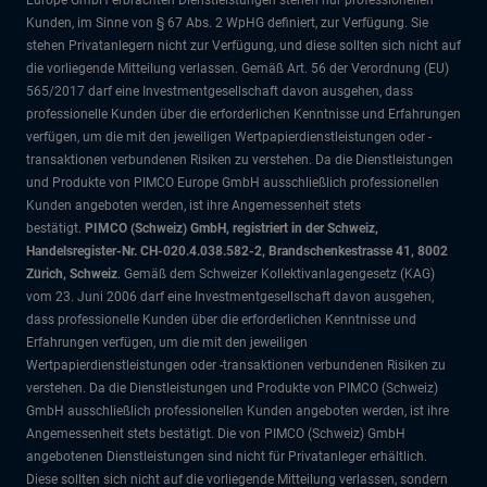
Europe GmbH erbrachten Dienstleistungen stehen nur professionellen
Kunden, im Sinne von § 67 Abs. 2 WpHG definiert, zur Verfügung. Sie
stehen Privatanlegern nicht zur Verfügung, und diese sollten sich nicht auf
die vorliegende Mitteilung verlassen. Gemäß Art. 56 der Verordnung (EU)
565/2017 darf eine Investmentgesellschaft davon ausgehen, dass
professionelle Kunden über die erforderlichen Kenntnisse und Erfahrungen
verfügen, um die mit den jeweiligen Wertpapierdienstleistungen oder -
transaktionen verbundenen Risiken zu verstehen. Da die Dienstleistungen
und Produkte von PIMCO Europe GmbH ausschließlich professionellen
Kunden angeboten werden, ist ihre Angemessenheit stets
bestätigt.
PIMCO (Schweiz) GmbH, registriert in der Schweiz,
Handelsregister-Nr. CH-020.4.038.582-2, Brandschenkestrasse 41, 8002
Zürich, Schweiz
. Gemäß dem Schweizer Kollektivanlagengesetz (KAG)
vom 23. Juni 2006 darf eine Investmentgesellschaft davon ausgehen,
dass professionelle Kunden über die erforderlichen Kenntnisse und
Erfahrungen verfügen, um die mit den jeweiligen
Wertpapierdienstleistungen oder -transaktionen verbundenen Risiken zu
verstehen. Da die Dienstleistungen und Produkte von PIMCO (Schweiz)
GmbH ausschließlich professionellen Kunden angeboten werden, ist ihre
Angemessenheit stets bestätigt. Die von PIMCO (Schweiz) GmbH
angebotenen Dienstleistungen sind nicht für Privatanleger erhältlich.
Diese sollten sich nicht auf die vorliegende Mitteilung verlassen, sondern