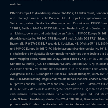
einholen.
PIMCO Europe Ltd (Handelsregister-Nr. 2604517; 11 Baker Street, London 
und unterliegt deren Aufsicht. Die von PIMCO Europe Ltd angebotenen Dienstle
Verbindung setzen. Da die Dienstleistungen und Produkte von PIMCO Europ
192083, Seidlstr. 24–24a, 80335 München, Deutschland)
ist in Deutschlan
am Main) zugelassen und unterliegt deren Aufsicht.
PIMCO Europe GmbH Ital
(Handelsregister-Nr. 909462; 57B Harcourt Street, Dublin D02 F721, Irla
Branch (N.I.F. W2765338E; Paseo de la Castellana 43, Oficina 05-111, 28
und PIMCO Europe GmbH (DIFC-Niederlassung) (Handelsregister-Nr. 9613, Inde
(1)
italienische Zweigstelle: die Commissione Nazionale per le Società e la 
(New Wapping Street, North Wall Quay, Dublin 1 D01 F7X3)
gemäß Verordnung
Conduct Authority (FCA, 12 Endeavour Square, London E20 1JN); (4) spanis
224 festgelegten Verpflichtungen sowie den in Teil V, Abschnitt I des Gese
Zweigstelle: die ACPR/Banque de France (4 Place de Budapest, CS 92459, 
(
6) DIFC-Niederlassung: Reguliert durch die Dubai Financial Services Author
nur professionellen Kunden, im Sinne von § 67 Abs. 2 WpHG definiert, zur Ve
(EU) 565/2017 darf eine Investmentgesellschaft davon ausgehen, dass profe
verbundenen Risiken zu verstehen. Da die Dienstleistungen und Produkte 
in der Schweiz, Handelsregister-Nr. CH-020.4.038.582-2, Brandschenkestra
professionelle Kunden über die erforderlichen Kenntnisse und Erfahrungen 