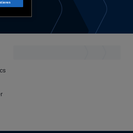
ptieren
ics
r