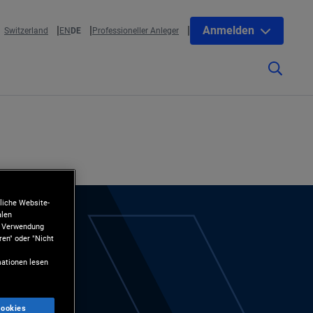
Anmelden
Switzerland
EN
DE
Professioneller Anleger
liche Website-
alen
ie Verwendung
ren" oder "Nicht
ationen lesen
Cookies