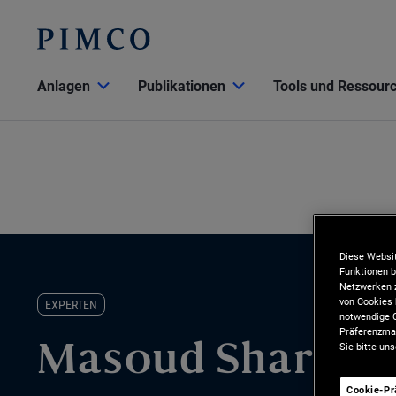
Anlagen
Publikationen
Tools und Ressour
Diese Websit
Funktionen b
Netzwerken z
von Cookies 
EXPERTEN
notwendige C
Präferenzman
Sie bitte un
Masoud Sharif
Cookie-P