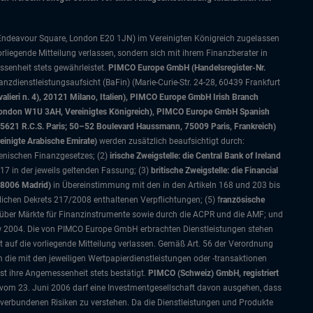
 Endeavour Square, London E20 1JN) im Vereinigten Königreich zugelassen
orliegende Mitteilung verlassen, sondern sich mit ihrem Finanzberater in
senheit stets gewährleistet.
PIMCO Europe GmbH (Handelsregister-Nr.
nzdienstleistungsaufsicht (BaFin) (Marie-Curie-Str. 24-28, 60439 Frankfurt
alieri n. 4), 20121 Milano, Italien), PIMCO Europe GmbH Irish Branch
, London W1U 3AH, Vereinigtes Königreich), PIMCO Europe GmbH Spanish
5621 R.C.S. Paris; 50–52 Boulevard Haussmann, 75009 Paris, Frankreich)
einigte Arabische Emirate)
werden zusätzlich beaufsichtigt durch:
ienischen Finanzgesetzes; (2)
irische Zweigstelle: die Central Bank of Ireland
7 in der jeweils geltenden Fassung; (3)
britische Zweigstelle: die Financial
28006 Madrid)
in Übereinstimmung mit den in den Artikeln 168 und 203 bis
lichen Dekrets 217/2008 enthaltenen Verpflichtungen; (5) f
ranzösische
 über Märkte für Finanzinstrumente sowie durch die ACPR und die AMF; und
w 2004. Die von PIMCO Europe GmbH erbrachten Dienstleistungen stehen
ht auf die vorliegende Mitteilung verlassen. Gemäß Art. 56 der Verordnung
die mit den jeweiligen Wertpapierdienstleistungen oder -transaktionen
t ihre Angemessenheit stets bestätigt.
PIMCO (Schweiz) GmbH, registriert
vom 23. Juni 2006 darf eine Investmentgesellschaft davon ausgehen, dass
 verbundenen Risiken zu verstehen. Da die Dienstleistungen und Produkte