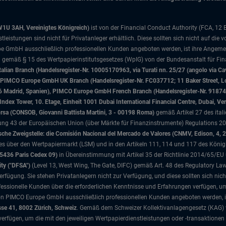
W1U 3AH, Vereinigtes Königreich)
ist von der Financial Conduct Authority (FCA, 12
istungen sind nicht für Privatanleger erhältlich. Diese sollten sich nicht auf die v
e GmbH ausschließlich professionellen Kunden angeboten werden, ist ihre Angemes
d gemäß § 15 des Wertpapierinstitutsgesetzes (WpIG) von der Bundesanstalt für Fina
ian Branch (Handelsregister-Nr. 10005170963, via Turati nn. 25/27 (angolo via Cav
nd), PIMCO Europe GmbH UK Branch (Handelsregister-Nr. FC037712; 11 Baker Street
046 Madrid, Spanien), PIMCO Europe GmbH French Branch (Handelsregister-Nr. 91874
x Tower, 10. Etage, Einheit 1001 Dubai International Financial Centre, Dubai, Ver
Borsa (CONSOB, Giovanni Battista Martini, 3 - 00198 Roma)
gemäß Artikel 27 des ital
 43 der Europäischen Union (über Märkte für Finanzinstrumente) Regulations 201
che Zweigstelle: die Comisión Nacional del Mercado de Valores (CNMV, Edison, 4, 
tzes über den Wertpapiermarkt (LSM) und in den Artikeln 111, 114 und 117 des König
75436 Paris Cedex 09)
in Übereinstimmung mit Artikel 35 der Richtlinie 2014/65/EU
ity ("DFSA")
(Level 13, West Wing, The Gate, DIFC)
gemäß Art. 48 des Regulatory La
rfügung. Sie stehen Privatanlegern nicht zur Verfügung, und diese sollten sich nic
ssionelle Kunden über die erforderlichen Kenntnisse und Erfahrungen verfügen, um 
von PIMCO Europe GmbH ausschließlich professionellen Kunden angeboten werden, is
sse 41, 8002 Zürich, Schweiz
. Gemäß dem Schweizer Kollektivanlagengesetz (KAG) 
verfügen, um die mit den jeweiligen Wertpapierdienstleistungen oder -transaktionen