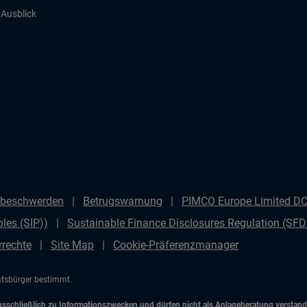
r Ausblick
beschwerden
Betrugswarnung
PIMCO Europe Limited DC 
les (SIP))
Sustainable Finance Disclosures Regulation (SF
rrechte
Site Map
Cookie-Präferenzmanager
aatsbürger bestimmt.
chließlich zu Informationszwecken und dürfen nicht als Anlageberatung verstanden