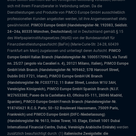
sich mit ihrem Finanzberater in Verbindung setzen. Da die
Dienstleistungen und Produkte von PIMCO Europe GmbH ausschließlich
professionellen Kunden angeboten werden, ist ihre Angemessenheit stets
gewährleistet.
PIMCO Europe GmbH (Handelsregister-Nr. 192083, Seidlstr.
24–24a, 80335 München, Deutschland)
ist in Deutschland gemäß § 15
des Wertpapierinstitutsgesetzes (WpIG) von der Bundesanstalt für
Finanzdienstleistungsaufsicht (BaFin) (Marie-Curie-Str. 24-28, 60439
Frankfurt am Main) zugelassen und unterliegt deren Aufsicht.
PIMCO
Europe GmbH Italian Branch (Handelsregister-Nr. 10005170963, via Turati
nn. 25/27 (angolo via Cavalieri n. 4), 20121 Milano, Italien), PIMCO Europe
GmbH Irish Branch (Handelsregister-Nr. 909462; 57B Harcourt Street,
Dublin D02 F721, Irland), PIMCO Europe GmbH UK Branch
(Handelsregister-Nr. FC037712; 11 Baker Street, London W1U 3AH,
Vereinigtes Königreich), PIMCO Europe GmbH Spanish Branch (N.I.F.
W2765338E; Paseo de la Castellana 43, Oficina 05-111, 28046 Madrid,
Spanien), PIMCO Europe GmbH French Branch (Handelsregister-Nr.
918745621 R.C.S. Paris; 50–52 Boulevard Haussmann, 75009 Paris,
Frankreich) und PIMCO Europe GmbH (DIFC-Niederlassung)
(Handelsregister-Nr. 9613, Index Tower, 10. Etage, Einheit 1001 Dubai
International Financial Centre, Dubai, Vereinigte Arabische Emirate)
werden
zusätzlich beaufsichtigt durch: (1)
italienische Zweigstelle: die