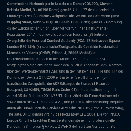
Commissione Nazionale per le Società e la Borsa (CONSOB, Giovanni
Battista Martini, 3 - 00198 Roma)
gemäß Artikel 27 des italienischen
Finanzgesetzes; (2)
irische Zweigstelle: die Central Bank of Ireland (New
Wapping Street, North Wall Quay, Dublin 1 D01 F7X3)
gemäß Verordnung
43 der Europäischen Union (über Märkte für Finanzinstrumente)
Regulations 2017 in der jeweils geltenden Fassung; (3)
britische
Zweigstelle: die Financial Conduct Authority (FCA, 12 Endeavour Square,
London E20 1JN); (4) spanische Zweigstelle: die Comisión Nacional del
Mercado de Valores (CNMV, Edison, 4, 28006 Madrid)
in
Übereinstimmung mit den in den Artikeln 168 und 203 bis 224
festgelegten Verpflichtungen sowie den in Teil V, Abschnitt I des Gesetzes
über den Wertpapiermarkt (LSM) und in den Artikeln 111, 114 und 117 des
Königlichen Dekrets 217/2008 enthaltenen Verpflichtungen; (5)
f
ranzösische Zweigstelle: die ACPR/Banque de France (4 Place de
Budapest, CS 92459, 75436 Paris Cedex 09)
in Übereinstimmung mit
Artikel 35 der Richtlinie 2014/65/EU über Märkte für Finanzinstrumente
sowie durch die ACPR und die AMF; und (
6) DIFC-Niederlassung: Reguliert
durch die Dubai Financial Services Authority ("DFSA")
(Level 13, West Wing,
The Gate, DIFC)
gemäß Art. 48 des Regulatory Law 2004. Die von PIMCO
Europe GmbH erbrachten Dienstleistungen stehen nur professionellen
Kunden, im Sinne von § 67 Abs. 2 WpHG definiert, zur Verfügung. Sie