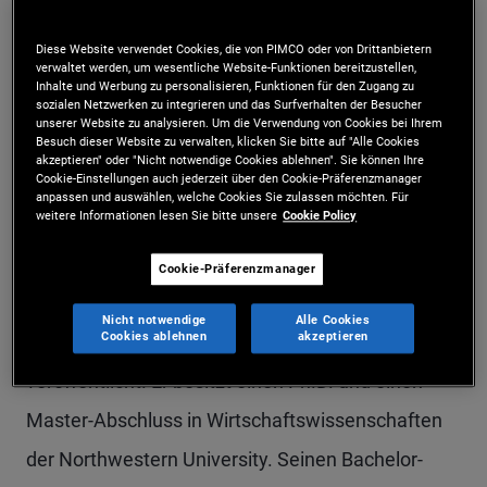
Niels Pedersen ist Executive Vice President in der
Diese Website verwendet Cookies, die von PIMCO oder von Drittanbietern
Kundenanalysegruppe in der Firmenzentrale in
verwaltet werden, um wesentliche Website-Funktionen bereitzustellen,
Inhalte und Werbung zu personalisieren, Funktionen für den Zugang zu
Newport Beach. Er wechselte 2008 zu PIMCO und
sozialen Netzwerken zu integrieren und das Surfverhalten der Besucher
unserer Website zu analysieren. Um die Verwendung von Cookies bei Ihrem
Besuch dieser Website zu verwalten, klicken Sie bitte auf "Alle Cookies
ist auf Vermögensallokation, quantitatives
akzeptieren" oder "Nicht notwendige Cookies ablehnen". Sie können Ihre
Cookie-Einstellungen auch jederzeit über den Cookie-Präferenzmanager
Risikomanagement und den Entwurf individueller
anpassen und auswählen, welche Cookies Sie zulassen möchten. Für
weitere Informationen lesen Sie bitte unsere
Cookie Policy
Strategien zur Absicherung gegen Extremrisiken
spezialisiert. Niels Pedersen hat Arbeiten im
Cookie-Präferenzmanager
Journal of International Money and Finance sowie
Nicht notwendige
Alle Cookies
Cookies ablehnen
akzeptieren
im Journal of Derivatives and Hedge Funds
veröffentlicht. Er besitzt einen Ph.D. und einen
Master-Abschluss in Wirtschaftswissenschaften
der Northwestern University. Seinen Bachelor-