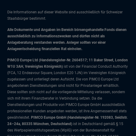
Die Informationen auf dieser Website sind ausschließlich für Schweizer
Staatsbürger bestimmt.
Alle Dokumente und Angaben im Bereich börsengehandelte Fonds dienen
ausschließlich zu Informationszwecken und dürfen nicht als
Anlageberatung verstanden werden. Anleger sollten vor einer
Anlageentscheidung finanziellen Rat einholen.
PIMCO Europe Ltd (Handelsregister-Nr. 2604517; 11 Baker Street, London
W1U 3AH, Vereinigtes Königreich)
ist von der Financial Conduct Authority
(FCA, 12 Endeavour Square, London E20 1JN) im Vereinigten Königreich
zugelassen und unterliegt deren Aufsicht. Die von PIMCO Europe Ltd
angebotenen Dienstleistungen sind nicht für Privatanleger erhältlich.
Diese sollten sich nicht auf die vorliegende Mitteilung verlassen, sondern
sich mit ihrem Finanzberater in Verbindung setzen. Da die
Dienstleistungen und Produkte von PIMCO Europe GmbH ausschließlich
professionellen Kunden angeboten werden, ist ihre Angemessenheit stets
gewährleistet.
PIMCO Europe GmbH (Handelsregister-Nr. 192083, Seidlstr.
24–24a, 80335 München, Deutschland)
ist in Deutschland gemäß § 15
des Wertpapierinstitutsgesetzes (WpIG) von der Bundesanstalt für