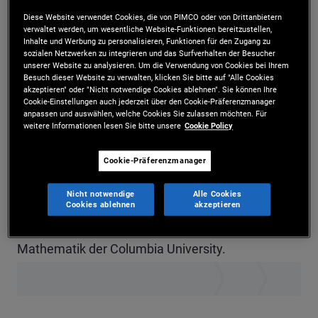
Stacey Shi ist Senior Vice President und
Diese Website verwendet Cookies, die von PIMCO oder von Drittanbietern
verwaltet werden, um wesentliche Website-Funktionen bereitzustellen,
Inhalte und Werbung zu personalisieren, Funktionen für den Zugang zu
Portfoliomanagerin am Firmensitz in Newport
sozialen Netzwerken zu integrieren und das Surfverhalten der Besucher
unserer Website zu analysieren. Um die Verwendung von Cookies bei Ihrem
Beach. Sie konzentriert sich auf nicht staatliche
Besuch dieser Website zu verwalten, klicken Sie bitte auf "Alle Cookies
akzeptieren" oder "Nicht notwendige Cookies ablehnen". Sie können Ihre
verbriefte Wohnungsbaukredite (RMBS). Sie kam
Cookie-Einstellungen auch jederzeit über den Cookie-Präferenzmanager
anpassen und auswählen, welche Cookies Sie zulassen möchten. Für
im Jahr 2014 zu PIMCO. Sie verfügt über 14 Jahre
weitere Informationen lesen Sie bitte unsere
Cookie Policy
Erfahrung im Investment- und
Cookie-Präferenzmanager
Finanzdienstleistungssektor und besitzt einen
Nicht notwendige
Alle Cookies
MBA der MIT Sloan School of Management sowie
Cookies ablehnen
akzeptieren
einen Bachelor-Abschluss in angewandter
Mathematik der Columbia University.