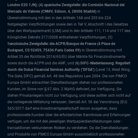
London E20 1JN); (4) spanische Zweigstelle: die Comisión Nacional del
Mercado de Valores (CNMV, Edison, 4, 28006 Madrid)
in
Übereinstimmung mit den in den Artikeln 168 und 203 bis 224
festgelegten Verpflichtungen sowie den in Teil V, Abschnitt I des Gesetzes
über den Wertpapiermarkt (LSM) und in den Artikeln 111, 114 und 117 des
Königlichen Dekrets 217/2008 enthaltenen Verpflichtungen; (5)
f
ranzösische Zweigstelle: die ACPR/Banque de France (4 Place de
Budapest, CS 92459, 75436 Paris Cedex 09)
in Übereinstimmung mit
Artikel 35 der Richtlinie 2014/65/EU über Märkte für Finanzinstrumente
sowie durch die ACPR und die AMF; und (
6) DIFC-Niederlassung: Reguliert
durch die Dubai Financial Services Authority ("DFSA")
(Level 13, West Wing,
The Gate, DIFC)
gemäß Art. 48 des Regulatory Law 2004. Die von PIMCO
Europe GmbH erbrachten Dienstleistungen stehen nur professionellen
Kunden, im Sinne von § 67 Abs. 2 WpHG definiert, zur Verfügung. Sie
stehen Privatanlegern nicht zur Verfügung, und diese sollten sich nicht auf
die vorliegende Mitteilung verlassen. Gemäß Art. 56 der Verordnung (EU)
565/2017 darf eine Investmentgesellschaft davon ausgehen, dass
professionelle Kunden über die erforderlichen Kenntnisse und Erfahrungen
verfügen, um die mit den jeweiligen Wertpapierdienstleistungen oder -
transaktionen verbundenen Risiken zu verstehen. Da die Dienstleistungen
und Produkte von PIMCO Europe GmbH ausschließlich professionellen