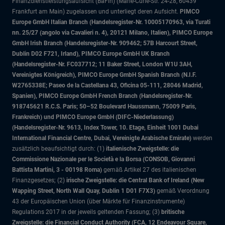
Finanzdienstleistungsaufsicht (BaFin) (Marie-Curie-Str. 24-28, 60439
Frankfurt am Main) zugelassen und unterliegt deren Aufsicht.
PIMCO
Europe GmbH Italian Branch (Handelsregister-Nr. 10005170963, via Turati
nn. 25/27 (angolo via Cavalieri n. 4), 20121 Milano, Italien), PIMCO Europe
GmbH Irish Branch (Handelsregister-Nr. 909462; 57B Harcourt Street,
Dublin D02 F721, Irland), PIMCO Europe GmbH UK Branch
(Handelsregister-Nr. FC037712; 11 Baker Street, London W1U 3AH,
Vereinigtes Königreich), PIMCO Europe GmbH Spanish Branch (N.I.F.
W2765338E; Paseo de la Castellana 43, Oficina 05-111, 28046 Madrid,
Spanien), PIMCO Europe GmbH French Branch (Handelsregister-Nr.
918745621 R.C.S. Paris; 50–52 Boulevard Haussmann, 75009 Paris,
Frankreich) und PIMCO Europe GmbH (DIFC-Niederlassung)
(Handelsregister-Nr. 9613, Index Tower, 10. Etage, Einheit 1001 Dubai
International Financial Centre, Dubai, Vereinigte Arabische Emirate)
werden
zusätzlich beaufsichtigt durch: (1)
italienische Zweigstelle: die
Commissione Nazionale per le Società e la Borsa (CONSOB, Giovanni
Battista Martini, 3 - 00198 Roma)
gemäß Artikel 27 des italienischen
Finanzgesetzes; (2)
irische Zweigstelle: die Central Bank of Ireland (New
Wapping Street, North Wall Quay, Dublin 1 D01 F7X3)
gemäß Verordnung
43 der Europäischen Union (über Märkte für Finanzinstrumente)
Regulations 2017 in der jeweils geltenden Fassung; (3)
britische
Zweigstelle: die Financial Conduct Authority (FCA, 12 Endeavour Square,