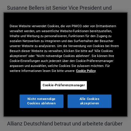
Susanne Bellers ist Senior Vice President und
Kundenbetreuerin in der Münchener
Diese Website verwendet Cookies, die von PIMCO oder von Drittanbietern
Niederlassung, wo sie institutionelle Kunden in
verwaltet werden, um wesentliche Website-Funktionen bereitzustellen,
Inhalte und Werbung zu personalisieren, Funktionen für den Zugang zu
Deutschland und Österreich betreut. Zuvor war sie
sozialen Netzwerken zu integrieren und das Surfverhalten der Besucher
unserer Website zu analysieren. Um die Verwendung von Cookies bei Ihrem
als Business Managerin am Firmensitz in Newport
Besuch dieser Website zu verwalten, klicken Sie bitte auf "Alle Cookies
akzeptieren" oder "Nicht notwendige Cookies ablehnen". Sie können Ihre
Beach tätig, gehörte dem Executive Office von
Cookie-Einstellungen auch jederzeit über den Cookie-Präferenzmanager
anpassen und auswählen, welche Cookies Sie zulassen möchten. Für
PIMCO an und leistete einen Beitrag zu den
weitere Informationen lesen Sie bitte unsere
Cookie Policy
strategischen, finanziellen und betrieblichen
Cookie-Präferenzmanager
Maßnahmen, die das gesamte Unternehmen
Nicht notwendige
Alle Cookies
betreffen. Vor ihrem Wechsel zu PIMCO im Jahr
Cookies ablehnen
akzeptieren
2020 war sie mit der Leitung des CFO-Office von
Allianz Deutschland betraut und arbeitete darüber