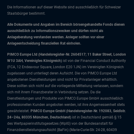
Die Informationen auf dieser Website sind ausschließlich für Schweizer
Staatsbürger bestimmt.
Alle Dokumente und Angaben im Bereich börsengehandelte Fonds dienen
ausschließlich zu Informationszwecken und dürfen nicht als
Anlageberatung verstanden werden. Anleger sollten vor einer
Anlageentscheidung finanziellen Rat einholen.
PIMCO Europe Ltd (Handelsregister-Nr. 2604517; 11 Baker Street, London
W1U 3AH, Vereinigtes Königreich)
ist von der Financial Conduct Authority
(FCA, 12 Endeavour Square, London E20 1JN) im Vereinigten Königreich
zugelassen und unterliegt deren Aufsicht. Die von PIMCO Europe Ltd
angebotenen Dienstleistungen sind nicht für Privatanleger erhältlich.
Diese sollten sich nicht auf die vorliegende Mitteilung verlassen, sondern
sich mit ihrem Finanzberater in Verbindung setzen. Da die
Dienstleistungen und Produkte von PIMCO Europe GmbH ausschließlich
professionellen Kunden angeboten werden, ist ihre Angemessenheit stets
gewährleistet.
PIMCO Europe GmbH (Handelsregister-Nr. 192083, Seidlstr.
24–24a, 80335 München, Deutschland)
ist in Deutschland gemäß § 15
des Wertpapierinstitutsgesetzes (WpIG) von der Bundesanstalt für
Finanzdienstleistungsaufsicht (BaFin) (Marie-Curie-Str. 24-28, 60439