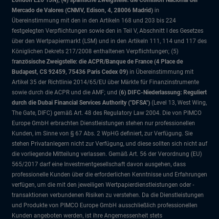
London E20 1JN); (4) spanische Zweigstelle: die Comisión Nacional del
Mercado de Valores (CNMV, Edison, 4, 28006 Madrid)
in
Übereinstimmung mit den in den Artikeln 168 und 203 bis 224
festgelegten Verpflichtungen sowie den in Teil V, Abschnitt I des Gesetzes
über den Wertpapiermarkt (LSM) und in den Artikeln 111, 114 und 117 des
Königlichen Dekrets 217/2008 enthaltenen Verpflichtungen; (5)
f
ranzösische Zweigstelle: die ACPR/Banque de France (4 Place de
Budapest, CS 92459, 75436 Paris Cedex 09)
in Übereinstimmung mit
Artikel 35 der Richtlinie 2014/65/EU über Märkte für Finanzinstrumente
sowie durch die ACPR und die AMF; und (
6) DIFC-Niederlassung: Reguliert
durch die Dubai Financial Services Authority ("DFSA")
(Level 13, West Wing,
The Gate, DIFC)
gemäß Art. 48 des Regulatory Law 2004. Die von PIMCO
Europe GmbH erbrachten Dienstleistungen stehen nur professionellen
Kunden, im Sinne von § 67 Abs. 2 WpHG definiert, zur Verfügung. Sie
stehen Privatanlegern nicht zur Verfügung, und diese sollten sich nicht auf
die vorliegende Mitteilung verlassen. Gemäß Art. 56 der Verordnung (EU)
565/2017 darf eine Investmentgesellschaft davon ausgehen, dass
professionelle Kunden über die erforderlichen Kenntnisse und Erfahrungen
verfügen, um die mit den jeweiligen Wertpapierdienstleistungen oder -
transaktionen verbundenen Risiken zu verstehen. Da die Dienstleistungen
und Produkte von PIMCO Europe GmbH ausschließlich professionellen
Kunden angeboten werden, ist ihre Angemessenheit stets