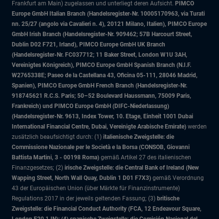
Frankfurt am Main) zugelassen und unterliegt deren Aufsicht.
PIMCO
Europe GmbH Italian Branch (Handelsregister-Nr. 10005170963, via Turati
nn. 25/27 (angolo via Cavalieri n. 4), 20121 Milano, Italien), PIMCO Europe
GmbH Irish Branch (Handelsregister-Nr. 909462; 57B Harcourt Street,
Dublin D02 F721, Irland), PIMCO Europe GmbH UK Branch
(Handelsregister-Nr. FC037712; 11 Baker Street, London W1U 3AH,
Vereinigtes Königreich), PIMCO Europe GmbH Spanish Branch (N.I.F.
W2765338E; Paseo de la Castellana 43, Oficina 05-111, 28046 Madrid,
Spanien), PIMCO Europe GmbH French Branch (Handelsregister-Nr.
918745621 R.C.S. Paris; 50–52 Boulevard Haussmann, 75009 Paris,
Frankreich) und PIMCO Europe GmbH (DIFC-Niederlassung)
(Handelsregister-Nr. 9613, Index Tower, 10. Etage, Einheit 1001 Dubai
International Financial Centre, Dubai, Vereinigte Arabische Emirate)
werden
zusätzlich beaufsichtigt durch: (1)
italienische Zweigstelle: die
Commissione Nazionale per le Società e la Borsa (CONSOB, Giovanni
Battista Martini, 3 - 00198 Roma)
gemäß Artikel 27 des italienischen
Finanzgesetzes; (2)
irische Zweigstelle: die Central Bank of Ireland (New
Wapping Street, North Wall Quay, Dublin 1 D01 F7X3)
gemäß Verordnung
43 der Europäischen Union (über Märkte für Finanzinstrumente)
Regulations 2017 in der jeweils geltenden Fassung; (3)
britische
Zweigstelle: die Financial Conduct Authority (FCA, 12 Endeavour Square,