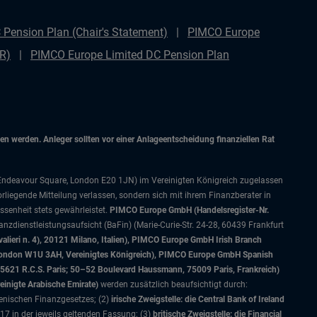
Pension Plan (Chair's Statement)
PIMCO Europe
DR)
PIMCO Europe Limited DC Pension Plan
 werden. Anleger sollten vor einer Anlageentscheidung finanziellen Rat
 Endeavour Square, London E20 1JN) im Vereinigten Königreich zugelassen
orliegende Mitteilung verlassen, sondern sich mit ihrem Finanzberater in
senheit stets gewährleistet.
PIMCO Europe GmbH (Handelsregister-Nr.
nzdienstleistungsaufsicht (BaFin) (Marie-Curie-Str. 24-28, 60439 Frankfurt
alieri n. 4), 20121 Milano, Italien), PIMCO Europe GmbH Irish Branch
, London W1U 3AH, Vereinigtes Königreich), PIMCO Europe GmbH Spanish
5621 R.C.S. Paris; 50–52 Boulevard Haussmann, 75009 Paris, Frankreich)
einigte Arabische Emirate)
werden zusätzlich beaufsichtigt durch:
ienischen Finanzgesetzes; (2)
irische Zweigstelle: die Central Bank of Ireland
7 in der jeweils geltenden Fassung; (3)
britische Zweigstelle: die Financial