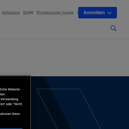
Anmelden
Switzerland
EN
DE
Professioneller Anleger
liche Website-
alen
ie Verwendung
ren" oder "Nicht
ationen lesen