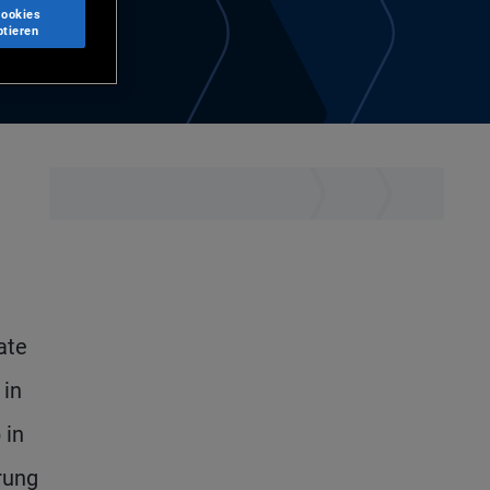
Cookies
ptieren
ate
 in
 in
rung