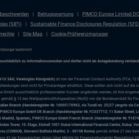
beschwerden
Betrugswarnung
PIMCO Europe Limited DC 
les (SIP))
Sustainable Finance Disclosures Regulation (SF
rrechte
Site Map
Cookie-Präferenzmanager
aatsbürger bestimmt.
chließlich zu Informationszwecken und dürfen nicht als Anlageberatung verstanden
W1U 3AH, Vereinigtes Königreich)
ist von der Financial Conduct Authority (FCA, 12
istungen sind nicht für Privatanleger erhältlich. Diese sollten sich nicht auf die v
e GmbH ausschließlich professionellen Kunden angeboten werden, ist ihre Angemes
d gemäß § 15 des Wertpapierinstitutsgesetzes (WpIG) von der Bundesanstalt für Fina
ian Branch (Handelsregister-Nr. 10005170963, via Turati nn. 25/27 (angolo via Cav
nd), PIMCO Europe GmbH UK Branch (Handelsregister-Nr. FC037712; 11 Baker Street
046 Madrid, Spanien), PIMCO Europe GmbH French Branch (Handelsregister-Nr. 91874
x Tower, 10. Etage, Einheit 1001 Dubai International Financial Centre, Dubai, Ver
Borsa (CONSOB, Giovanni Battista Martini, 3 - 00198 Roma)
gemäß Artikel 27 des ital
 43 der Europäischen Union (über Märkte für Finanzinstrumente) Regulations 201