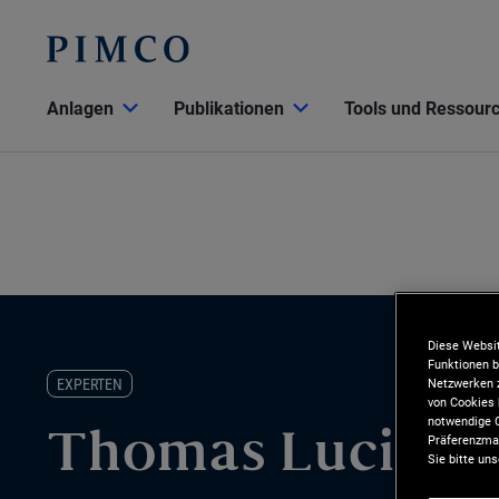
Anlagen
Publikationen
Tools und Ressour
Diese Websit
Funktionen b
Netzwerken z
EXPERTEN
von Cookies 
notwendige C
Präferenzman
Thomas Luciano
Sie bitte un