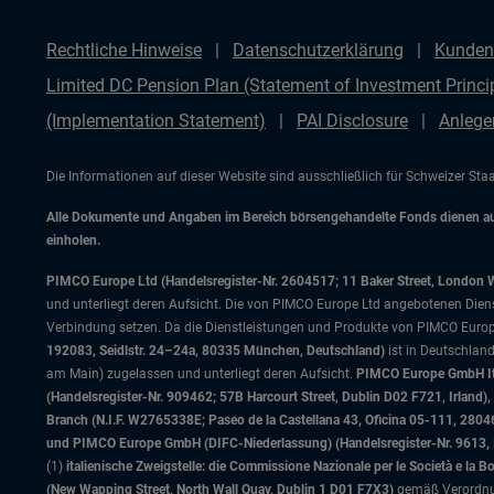
Rechtliche Hinweise
Datenschutzerklärung
Kunden
Limited DC Pension Plan (Statement of Investment Princip
(Implementation Statement)
PAI Disclosure
Anlege
Die Informationen auf dieser Website sind ausschließlich für Schweizer St
Alle Dokumente und Angaben im Bereich börsengehandelte Fonds dienen auss
einholen.
PIMCO Europe Ltd (Handelsregister-Nr. 2604517; 11 Baker Street, London 
und unterliegt deren Aufsicht. Die von PIMCO Europe Ltd angebotenen Dienstle
Verbindung setzen. Da die Dienstleistungen und Produkte von PIMCO Europ
192083, Seidlstr. 24–24a, 80335 München, Deutschland)
ist in Deutschlan
am Main) zugelassen und unterliegt deren Aufsicht.
PIMCO Europe GmbH Ital
(Handelsregister-Nr. 909462; 57B Harcourt Street, Dublin D02 F721, Irla
Branch (N.I.F. W2765338E; Paseo de la Castellana 43, Oficina 05-111, 28
und PIMCO Europe GmbH (DIFC-Niederlassung) (Handelsregister-Nr. 9613, Inde
(1)
italienische Zweigstelle: die Commissione Nazionale per le Società e la 
(New Wapping Street, North Wall Quay, Dublin 1 D01 F7X3)
gemäß Verordnung