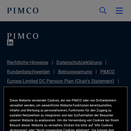
Rechtliche Hinweise
Datenschutzerklärung
Kundenbeschwerden
Betrugswarnung
PIMCO
Europe Limited DC Pension Plan (Chair's Statement)
PIMCO Europe Limited DC Pension Plan (Statement of
Investment Principles (SIP))
Sustainable Finance
Diese Website verwendet Cookies, die von PIMCO oder von Drittanbietern
verwaltet werden, um wesentliche Website-Funktionen bereitzustellen,
Disclosures Regulation (SFDR)
PIMCO Europe
Inhalte und Werbung zu personalisieren, Funktionen für den Zugang zu
sozialen Netzwerken zu integrieren und das Surfverhalten der Besucher
Limited DC Pension Plan (Implementation Statement)
unserer Website zu analysieren. Um die Verwendung von Cookies bei Ihrem
Besuch dieser Website zu verwalten, klicken Sie bitte auf "Alle Cookies
PAI Disclosure
Anlegerrechte
Site Map
akzeptieren" oder "Nicht notwendige Cookies ablehnen". Sie können Ihre