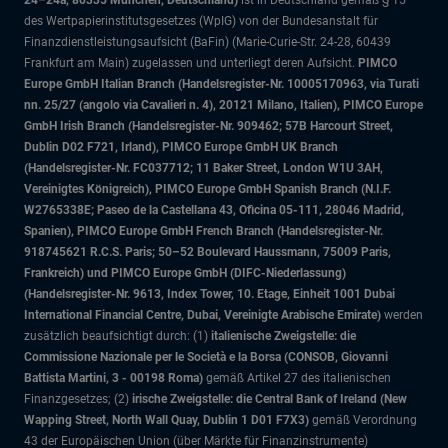
24–24a, 80335 München, Deutschland)
ist in Deutschland gemäß § 15
des Wertpapierinstitutsgesetzes (WpIG) von der Bundesanstalt für
Finanzdienstleistungsaufsicht (BaFin) (Marie-Curie-Str. 24-28, 60439
Frankfurt am Main) zugelassen und unterliegt deren Aufsicht.
PIMCO
Europe GmbH Italian Branch (Handelsregister-Nr. 10005170963, via Turati
nn. 25/27 (angolo via Cavalieri n. 4), 20121 Milano, Italien), PIMCO Europe
GmbH Irish Branch (Handelsregister-Nr. 909462; 57B Harcourt Street,
Dublin D02 F721, Irland), PIMCO Europe GmbH UK Branch
(Handelsregister-Nr. FC037712; 11 Baker Street, London W1U 3AH,
Vereinigtes Königreich), PIMCO Europe GmbH Spanish Branch (N.I.F.
W2765338E; Paseo de la Castellana 43, Oficina 05-111, 28046 Madrid,
Spanien), PIMCO Europe GmbH French Branch (Handelsregister-Nr.
918745621 R.C.S. Paris; 50–52 Boulevard Haussmann, 75009 Paris,
Frankreich) und PIMCO Europe GmbH (DIFC-Niederlassung)
(Handelsregister-Nr. 9613, Index Tower, 10. Etage, Einheit 1001 Dubai
International Financial Centre, Dubai, Vereinigte Arabische Emirate)
werden
zusätzlich beaufsichtigt durch: (1)
italienische Zweigstelle: die
Commissione Nazionale per le Società e la Borsa (CONSOB, Giovanni
Battista Martini, 3 - 00198 Roma)
gemäß Artikel 27 des italienischen
Finanzgesetzes; (2)
irische Zweigstelle: die Central Bank of Ireland (New
Wapping Street, North Wall Quay, Dublin 1 D01 F7X3)
gemäß Verordnung
43 der Europäischen Union (über Märkte für Finanzinstrumente)