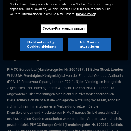
Cookie-Einstellungen auch jederzeit über den Cookie-Präferenzmanager
Cookie-Präferenzmanager
anpassen und auswählen, welche Cookies Sie zulassen möchten. Für
weitere Informationen lesen Sie bitte unsere
Cookie Policy
Die Informationen auf dieser Website sind ausschließlich für Schweizer
Cookie-Präferenzmanager
Staatsbürger bestimmt.
Alle Dokumente und Angaben im Bereich börsengehandelte Fonds dienen
Nicht notwendige
Alle Cookies
ausschließlich zu Informationszwecken und dürfen nicht als
Cookies ablehnen
akzeptieren
Anlageberatung verstanden werden. Anleger sollten vor einer
Anlageentscheidung finanziellen Rat einholen.
PIMCO Europe Ltd (Handelsregister-Nr. 2604517; 11 Baker Street, London
W1U 3AH, Vereinigtes Königreich)
ist von der Financial Conduct Authority
(FCA, 12 Endeavour Square, London E20 1JN) im Vereinigten Königreich
zugelassen und unterliegt deren Aufsicht. Die von PIMCO Europe Ltd
angebotenen Dienstleistungen sind nicht für Privatanleger erhältlich.
Diese sollten sich nicht auf die vorliegende Mitteilung verlassen, sondern
sich mit ihrem Finanzberater in Verbindung setzen. Da die
Dienstleistungen und Produkte von PIMCO Europe GmbH ausschließlich
professionellen Kunden angeboten werden, ist ihre Angemessenheit stets
gewährleistet.
PIMCO Europe GmbH (Handelsregister-Nr. 192083, Seidlstr.