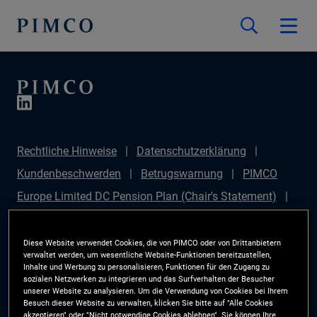
Rechtliche Hinweise
Datenschutzerklärung
Kundenbeschwerden
Betrugswarnung
PIMCO
Europe Limited DC Pension Plan (Chair's Statement)
PIMCO Europe Limited DC Pension Plan (Statement of
Investment Principles (SIP))
Sustainable Finance
Diese Website verwendet Cookies, die von PIMCO oder von Drittanbietern
verwaltet werden, um wesentliche Website-Funktionen bereitzustellen,
Disclosures Regulation (SFDR)
PIMCO Europe
Inhalte und Werbung zu personalisieren, Funktionen für den Zugang zu
sozialen Netzwerken zu integrieren und das Surfverhalten der Besucher
Limited DC Pension Plan (Implementation Statement)
unserer Website zu analysieren. Um die Verwendung von Cookies bei Ihrem
Besuch dieser Website zu verwalten, klicken Sie bitte auf "Alle Cookies
PAI Disclosure
Anlegerrechte
Site Map
akzeptieren" oder "Nicht notwendige Cookies ablehnen". Sie können Ihre