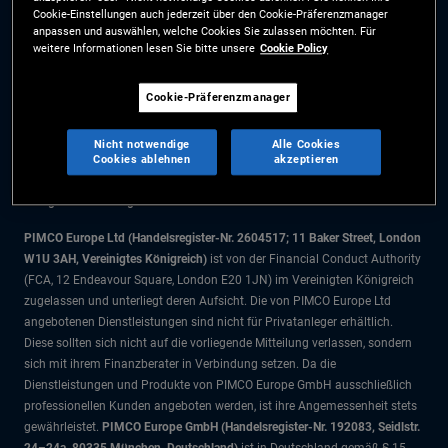
Cookie-Einstellungen auch jederzeit über den Cookie-Präferenzmanager
Cookie-Präferenzmanager
anpassen und auswählen, welche Cookies Sie zulassen möchten. Für
weitere Informationen lesen Sie bitte unsere
Cookie Policy
Die Informationen auf dieser Website sind ausschließlich für Schweizer
Cookie-Präferenzmanager
Staatsbürger bestimmt.
Alle Dokumente und Angaben im Bereich börsengehandelte Fonds dienen
Nicht notwendige
Alle Cookies
ausschließlich zu Informationszwecken und dürfen nicht als
Cookies ablehnen
akzeptieren
Anlageberatung verstanden werden. Anleger sollten vor einer
Anlageentscheidung finanziellen Rat einholen.
PIMCO Europe Ltd (Handelsregister-Nr. 2604517; 11 Baker Street, London
W1U 3AH, Vereinigtes Königreich)
ist von der Financial Conduct Authority
(FCA, 12 Endeavour Square, London E20 1JN) im Vereinigten Königreich
zugelassen und unterliegt deren Aufsicht. Die von PIMCO Europe Ltd
angebotenen Dienstleistungen sind nicht für Privatanleger erhältlich.
Diese sollten sich nicht auf die vorliegende Mitteilung verlassen, sondern
sich mit ihrem Finanzberater in Verbindung setzen. Da die
Dienstleistungen und Produkte von PIMCO Europe GmbH ausschließlich
professionellen Kunden angeboten werden, ist ihre Angemessenheit stets
gewährleistet.
PIMCO Europe GmbH (Handelsregister-Nr. 192083, Seidlstr.