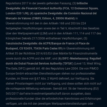
Regulations 2017 in der jeweils geltenden Fassung; (3)
britische
Zweigstelle: die Financial Conduct Authority (FCA, 12 Endeavour Square,
London E20 1JN); (4) spanische Zweigstelle: die Comisión Nacional del
Mercado de Valores (CNMV, Edison, 4, 28006 Madrid)
in
Übereinstimmung mit den in den Artikeln 168 und 203 bis 224
festgelegten Verpflichtungen sowie den in Teil V, Abschnitt I des Gesetzes
über den Wertpapiermarkt (LSM) und in den Artikeln 111, 114 und 117 des
Königlichen Dekrets 217/2008 enthaltenen Verpflichtungen; (5)
f
ranzösische Zweigstelle: die ACPR/Banque de France (4 Place de
Budapest, CS 92459, 75436 Paris Cedex 09)
in Übereinstimmung mit
Artikel 35 der Richtlinie 2014/65/EU über Märkte für Finanzinstrumente
sowie durch die ACPR und die AMF; und (
6) DIFC-Niederlassung: Reguliert
durch die Dubai Financial Services Authority ("DFSA")
(Level 13, West Wing,
The Gate, DIFC)
gemäß Art. 48 des Regulatory Law 2004. Die von PIMCO
Europe GmbH erbrachten Dienstleistungen stehen nur professionellen
Kunden, im Sinne von § 67 Abs. 2 WpHG definiert, zur Verfügung. Sie
stehen Privatanlegern nicht zur Verfügung, und diese sollten sich nicht auf
die vorliegende Mitteilung verlassen. Gemäß Art. 56 der Verordnung (EU)
565/2017 darf eine Investmentgesellschaft davon ausgehen, dass
professionelle Kunden über die erforderlichen Kenntnisse und Erfahrungen
verfügen, um die mit den jeweiligen Wertpapierdienstleistungen oder -