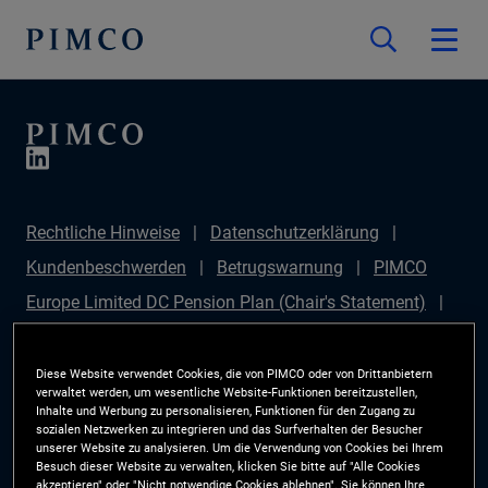
Rechtliche Hinweise
Datenschutzerklärung
Kundenbeschwerden
Betrugswarnung
PIMCO
Europe Limited DC Pension Plan (Chair's Statement)
PIMCO Europe Limited DC Pension Plan (Statement of
Investment Principles (SIP))
Sustainable Finance
Diese Website verwendet Cookies, die von PIMCO oder von Drittanbietern
verwaltet werden, um wesentliche Website-Funktionen bereitzustellen,
Disclosures Regulation (SFDR)
PIMCO Europe
Inhalte und Werbung zu personalisieren, Funktionen für den Zugang zu
sozialen Netzwerken zu integrieren und das Surfverhalten der Besucher
Limited DC Pension Plan (Implementation Statement)
unserer Website zu analysieren. Um die Verwendung von Cookies bei Ihrem
Besuch dieser Website zu verwalten, klicken Sie bitte auf "Alle Cookies
PAI Disclosure
Anlegerrechte
Site Map
akzeptieren" oder "Nicht notwendige Cookies ablehnen". Sie können Ihre