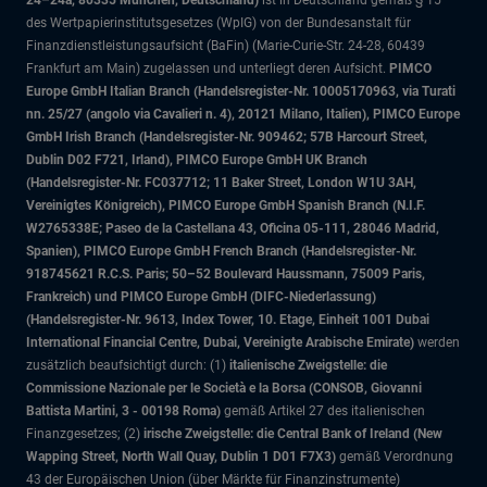
24–24a, 80335 München, Deutschland)
ist in Deutschland gemäß § 15
des Wertpapierinstitutsgesetzes (WpIG) von der Bundesanstalt für
Finanzdienstleistungsaufsicht (BaFin) (Marie-Curie-Str. 24-28, 60439
Frankfurt am Main) zugelassen und unterliegt deren Aufsicht.
PIMCO
Europe GmbH Italian Branch (Handelsregister-Nr. 10005170963, via Turati
nn. 25/27 (angolo via Cavalieri n. 4), 20121 Milano, Italien), PIMCO Europe
GmbH Irish Branch (Handelsregister-Nr. 909462; 57B Harcourt Street,
Dublin D02 F721, Irland), PIMCO Europe GmbH UK Branch
(Handelsregister-Nr. FC037712; 11 Baker Street, London W1U 3AH,
Vereinigtes Königreich), PIMCO Europe GmbH Spanish Branch (N.I.F.
W2765338E; Paseo de la Castellana 43, Oficina 05-111, 28046 Madrid,
Spanien), PIMCO Europe GmbH French Branch (Handelsregister-Nr.
918745621 R.C.S. Paris; 50–52 Boulevard Haussmann, 75009 Paris,
Frankreich) und PIMCO Europe GmbH (DIFC-Niederlassung)
(Handelsregister-Nr. 9613, Index Tower, 10. Etage, Einheit 1001 Dubai
International Financial Centre, Dubai, Vereinigte Arabische Emirate)
werden
zusätzlich beaufsichtigt durch: (1)
italienische Zweigstelle: die
Commissione Nazionale per le Società e la Borsa (CONSOB, Giovanni
Battista Martini, 3 - 00198 Roma)
gemäß Artikel 27 des italienischen
Finanzgesetzes; (2)
irische Zweigstelle: die Central Bank of Ireland (New
Wapping Street, North Wall Quay, Dublin 1 D01 F7X3)
gemäß Verordnung
43 der Europäischen Union (über Märkte für Finanzinstrumente)