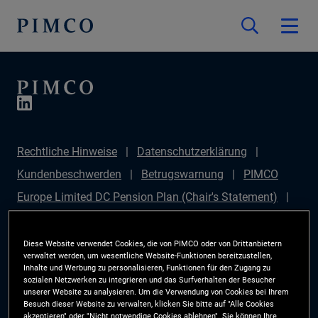
Rechtliche Hinweise
Datenschutzerklärung
Kundenbeschwerden
Betrugswarnung
PIMCO
Europe Limited DC Pension Plan (Chair's Statement)
PIMCO Europe Limited DC Pension Plan (Statement of
Investment Principles (SIP))
Sustainable Finance
Diese Website verwendet Cookies, die von PIMCO oder von Drittanbietern
verwaltet werden, um wesentliche Website-Funktionen bereitzustellen,
Disclosures Regulation (SFDR)
PIMCO Europe
Inhalte und Werbung zu personalisieren, Funktionen für den Zugang zu
sozialen Netzwerken zu integrieren und das Surfverhalten der Besucher
Limited DC Pension Plan (Implementation Statement)
unserer Website zu analysieren. Um die Verwendung von Cookies bei Ihrem
Besuch dieser Website zu verwalten, klicken Sie bitte auf "Alle Cookies
PAI Disclosure
Anlegerrechte
Site Map
akzeptieren" oder "Nicht notwendige Cookies ablehnen". Sie können Ihre