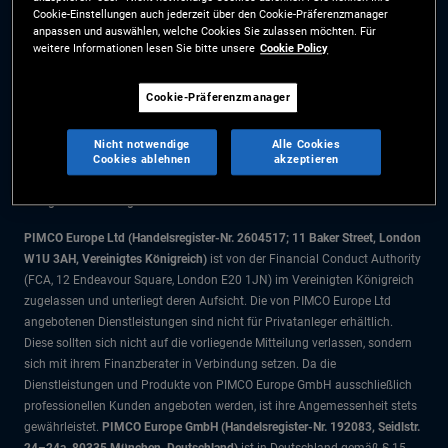
Cookie-Einstellungen auch jederzeit über den Cookie-Präferenzmanager
Cookie-Präferenzmanager
anpassen und auswählen, welche Cookies Sie zulassen möchten. Für
weitere Informationen lesen Sie bitte unsere
Cookie Policy
Die Informationen auf dieser Website sind ausschließlich für Schweizer
Cookie-Präferenzmanager
Staatsbürger bestimmt.
Alle Dokumente und Angaben im Bereich börsengehandelte Fonds dienen
Nicht notwendige
Alle Cookies
ausschließlich zu Informationszwecken und dürfen nicht als
Cookies ablehnen
akzeptieren
Anlageberatung verstanden werden. Anleger sollten vor einer
Anlageentscheidung finanziellen Rat einholen.
PIMCO Europe Ltd (Handelsregister-Nr. 2604517; 11 Baker Street, London
W1U 3AH, Vereinigtes Königreich)
ist von der Financial Conduct Authority
(FCA, 12 Endeavour Square, London E20 1JN) im Vereinigten Königreich
zugelassen und unterliegt deren Aufsicht. Die von PIMCO Europe Ltd
angebotenen Dienstleistungen sind nicht für Privatanleger erhältlich.
Diese sollten sich nicht auf die vorliegende Mitteilung verlassen, sondern
sich mit ihrem Finanzberater in Verbindung setzen. Da die
Dienstleistungen und Produkte von PIMCO Europe GmbH ausschließlich
professionellen Kunden angeboten werden, ist ihre Angemessenheit stets
gewährleistet.
PIMCO Europe GmbH (Handelsregister-Nr. 192083, Seidlstr.