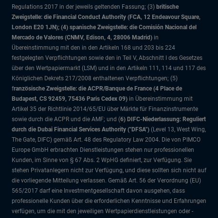
Regulations 2017 in der jeweils geltenden Fassung; (3)
britische
Zweigstelle: die Financial Conduct Authority (FCA, 12 Endeavour Square,
London E20 1JN); (4) spanische Zweigstelle: die Comisión Nacional del
Mercado de Valores (CNMV, Edison, 4, 28006 Madrid)
in
Übereinstimmung mit den in den Artikeln 168 und 203 bis 224
festgelegten Verpflichtungen sowie den in Teil V, Abschnitt I des Gesetzes
über den Wertpapiermarkt (LSM) und in den Artikeln 111, 114 und 117 des
Königlichen Dekrets 217/2008 enthaltenen Verpflichtungen; (5)
f
ranzösische Zweigstelle: die ACPR/Banque de France (4 Place de
Budapest, CS 92459, 75436 Paris Cedex 09)
in Übereinstimmung mit
Artikel 35 der Richtlinie 2014/65/EU über Märkte für Finanzinstrumente
sowie durch die ACPR und die AMF; und (
6) DIFC-Niederlassung: Reguliert
durch die Dubai Financial Services Authority ("DFSA")
(Level 13, West Wing,
The Gate, DIFC)
gemäß Art. 48 des Regulatory Law 2004. Die von PIMCO
Europe GmbH erbrachten Dienstleistungen stehen nur professionellen
Kunden, im Sinne von § 67 Abs. 2 WpHG definiert, zur Verfügung. Sie
stehen Privatanlegern nicht zur Verfügung, und diese sollten sich nicht auf
die vorliegende Mitteilung verlassen. Gemäß Art. 56 der Verordnung (EU)
565/2017 darf eine Investmentgesellschaft davon ausgehen, dass
professionelle Kunden über die erforderlichen Kenntnisse und Erfahrungen
verfügen, um die mit den jeweiligen Wertpapierdienstleistungen oder -