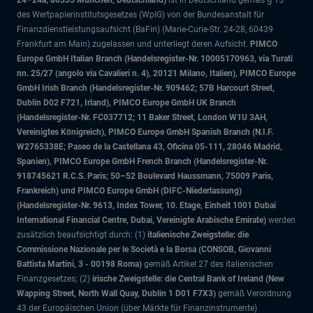
24–24a, 80335 München, Deutschland)
ist in Deutschland gemäß § 15
des Wertpapierinstitutsgesetzes (WpIG) von der Bundesanstalt für
Finanzdienstleistungsaufsicht (BaFin) (Marie-Curie-Str. 24-28, 60439
Frankfurt am Main) zugelassen und unterliegt deren Aufsicht.
PIMCO
Europe GmbH Italian Branch (Handelsregister-Nr. 10005170963, via Turati
nn. 25/27 (angolo via Cavalieri n. 4), 20121 Milano, Italien), PIMCO Europe
GmbH Irish Branch (Handelsregister-Nr. 909462; 57B Harcourt Street,
Dublin D02 F721, Irland), PIMCO Europe GmbH UK Branch
(Handelsregister-Nr. FC037712; 11 Baker Street, London W1U 3AH,
Vereinigtes Königreich), PIMCO Europe GmbH Spanish Branch (N.I.F.
W2765338E; Paseo de la Castellana 43, Oficina 05-111, 28046 Madrid,
Spanien), PIMCO Europe GmbH French Branch (Handelsregister-Nr.
918745621 R.C.S. Paris; 50–52 Boulevard Haussmann, 75009 Paris,
Frankreich) und PIMCO Europe GmbH (DIFC-Niederlassung)
(Handelsregister-Nr. 9613, Index Tower, 10. Etage, Einheit 1001 Dubai
International Financial Centre, Dubai, Vereinigte Arabische Emirate)
werden
zusätzlich beaufsichtigt durch: (1)
italienische Zweigstelle: die
Commissione Nazionale per le Società e la Borsa (CONSOB, Giovanni
Battista Martini, 3 - 00198 Roma)
gemäß Artikel 27 des italienischen
Finanzgesetzes; (2)
irische Zweigstelle: die Central Bank of Ireland (New
Wapping Street, North Wall Quay, Dublin 1 D01 F7X3)
gemäß Verordnung
43 der Europäischen Union (über Märkte für Finanzinstrumente)