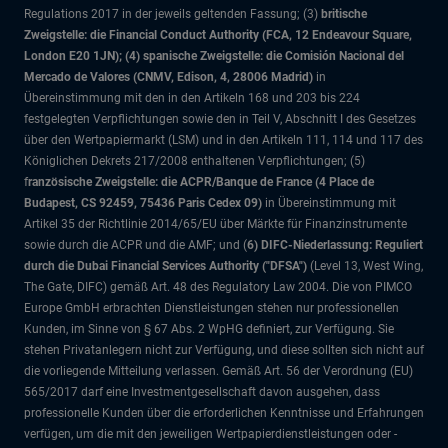
Regulations 2017 in der jeweils geltenden Fassung; (3)
britische
Zweigstelle: die Financial Conduct Authority (FCA, 12 Endeavour Square,
London E20 1JN); (4) spanische Zweigstelle: die Comisión Nacional del
Mercado de Valores (CNMV, Edison, 4, 28006 Madrid)
in
Übereinstimmung mit den in den Artikeln 168 und 203 bis 224
festgelegten Verpflichtungen sowie den in Teil V, Abschnitt I des Gesetzes
über den Wertpapiermarkt (LSM) und in den Artikeln 111, 114 und 117 des
Königlichen Dekrets 217/2008 enthaltenen Verpflichtungen; (5)
f
ranzösische Zweigstelle: die ACPR/Banque de France (4 Place de
Budapest, CS 92459, 75436 Paris Cedex 09)
in Übereinstimmung mit
Artikel 35 der Richtlinie 2014/65/EU über Märkte für Finanzinstrumente
sowie durch die ACPR und die AMF; und (
6) DIFC-Niederlassung: Reguliert
durch die Dubai Financial Services Authority ("DFSA")
(Level 13, West Wing,
The Gate, DIFC)
gemäß Art. 48 des Regulatory Law 2004. Die von PIMCO
Europe GmbH erbrachten Dienstleistungen stehen nur professionellen
Kunden, im Sinne von § 67 Abs. 2 WpHG definiert, zur Verfügung. Sie
stehen Privatanlegern nicht zur Verfügung, und diese sollten sich nicht auf
die vorliegende Mitteilung verlassen. Gemäß Art. 56 der Verordnung (EU)
565/2017 darf eine Investmentgesellschaft davon ausgehen, dass
professionelle Kunden über die erforderlichen Kenntnisse und Erfahrungen
verfügen, um die mit den jeweiligen Wertpapierdienstleistungen oder -