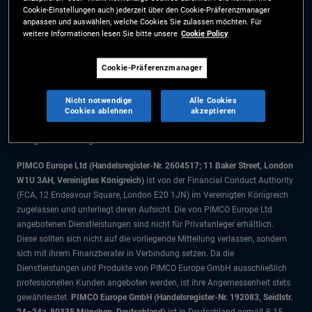
Cookie-Einstellungen auch jederzeit über den Cookie-Präferenzmanager
Cookie-Präferenzmanager
anpassen und auswählen, welche Cookies Sie zulassen möchten. Für
weitere Informationen lesen Sie bitte unsere
Cookie Policy
Die Informationen auf dieser Website sind ausschließlich für Schweizer
Cookie-Präferenzmanager
Staatsbürger bestimmt.
Alle Dokumente und Angaben im Bereich börsengehandelte Fonds dienen
Nicht notwendige
Alle Cookies
ausschließlich zu Informationszwecken und dürfen nicht als
Cookies ablehnen
akzeptieren
Anlageberatung verstanden werden. Anleger sollten vor einer
Anlageentscheidung finanziellen Rat einholen.
PIMCO Europe Ltd (Handelsregister-Nr. 2604517; 11 Baker Street, London
W1U 3AH, Vereinigtes Königreich)
ist von der Financial Conduct Authority
(FCA, 12 Endeavour Square, London E20 1JN) im Vereinigten Königreich
zugelassen und unterliegt deren Aufsicht. Die von PIMCO Europe Ltd
angebotenen Dienstleistungen sind nicht für Privatanleger erhältlich.
Diese sollten sich nicht auf die vorliegende Mitteilung verlassen, sondern
sich mit ihrem Finanzberater in Verbindung setzen. Da die
Dienstleistungen und Produkte von PIMCO Europe GmbH ausschließlich
professionellen Kunden angeboten werden, ist ihre Angemessenheit stets
gewährleistet.
PIMCO Europe GmbH (Handelsregister-Nr. 192083, Seidlstr.