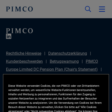
Rechtliche Hinweise
Datenschutzerklärung
Kundenbeschwerden
Betrugswarnung
PIMCO
Europe Limited DC Pension Plan (Chair's Statement)
PIMCO Europe Limited DC Pension Plan (Statement of
Investment Principles (SIP))
Sustainable Finance
Diese Website verwendet Cookies, die von PIMCO oder von Drittanbietern
verwaltet werden, um wesentliche Website-Funktionen bereitzustellen,
Disclosures Regulation (SFDR)
PIMCO Europe
Inhalte und Werbung zu personalisieren, Funktionen für den Zugang zu
sozialen Netzwerken zu integrieren und das Surfverhalten der Besucher
Limited DC Pension Plan (Implementation Statement)
unserer Website zu analysieren. Um die Verwendung von Cookies bei Ihrem
Besuch dieser Website zu verwalten, klicken Sie bitte auf "Alle Cookies
PAI Disclosure
Anlegerrechte
Site Map
akzeptieren" oder "Nicht notwendige Cookies ablehnen". Sie können Ihre