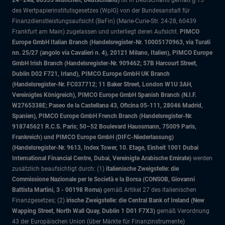
24–24a, 80335 München, Deutschland)
ist in Deutschland gemäß § 15
des Wertpapierinstitutsgesetzes (WpIG) von der Bundesanstalt für
Finanzdienstleistungsaufsicht (BaFin) (Marie-Curie-Str. 24-28, 60439
Frankfurt am Main) zugelassen und unterliegt deren Aufsicht.
PIMCO
Europe GmbH Italian Branch (Handelsregister-Nr. 10005170963, via Turati
nn. 25/27 (angolo via Cavalieri n. 4), 20121 Milano, Italien), PIMCO Europe
GmbH Irish Branch (Handelsregister-Nr. 909462; 57B Harcourt Street,
Dublin D02 F721, Irland), PIMCO Europe GmbH UK Branch
(Handelsregister-Nr. FC037712; 11 Baker Street, London W1U 3AH,
Vereinigtes Königreich), PIMCO Europe GmbH Spanish Branch (N.I.F.
W2765338E; Paseo de la Castellana 43, Oficina 05-111, 28046 Madrid,
Spanien), PIMCO Europe GmbH French Branch (Handelsregister-Nr.
918745621 R.C.S. Paris; 50–52 Boulevard Haussmann, 75009 Paris,
Frankreich) und PIMCO Europe GmbH (DIFC-Niederlassung)
(Handelsregister-Nr. 9613, Index Tower, 10. Etage, Einheit 1001 Dubai
International Financial Centre, Dubai, Vereinigte Arabische Emirate)
werden
zusätzlich beaufsichtigt durch: (1)
italienische Zweigstelle: die
Commissione Nazionale per le Società e la Borsa (CONSOB, Giovanni
Battista Martini, 3 - 00198 Roma)
gemäß Artikel 27 des italienischen
Finanzgesetzes; (2)
irische Zweigstelle: die Central Bank of Ireland (New
Wapping Street, North Wall Quay, Dublin 1 D01 F7X3)
gemäß Verordnung
43 der Europäischen Union (über Märkte für Finanzinstrumente)