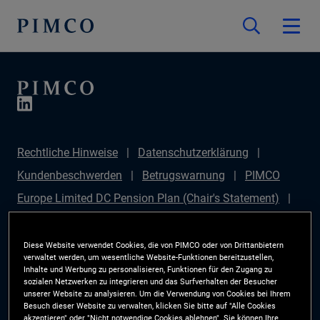
Rechtliche Hinweise
Datenschutzerklärung
Kundenbeschwerden
Betrugswarnung
PIMCO
Europe Limited DC Pension Plan (Chair's Statement)
PIMCO Europe Limited DC Pension Plan (Statement of
Investment Principles (SIP))
Sustainable Finance
Diese Website verwendet Cookies, die von PIMCO oder von Drittanbietern
verwaltet werden, um wesentliche Website-Funktionen bereitzustellen,
Disclosures Regulation (SFDR)
PIMCO Europe
Inhalte und Werbung zu personalisieren, Funktionen für den Zugang zu
sozialen Netzwerken zu integrieren und das Surfverhalten der Besucher
Limited DC Pension Plan (Implementation Statement)
unserer Website zu analysieren. Um die Verwendung von Cookies bei Ihrem
Besuch dieser Website zu verwalten, klicken Sie bitte auf "Alle Cookies
PAI Disclosure
Anlegerrechte
Site Map
akzeptieren" oder "Nicht notwendige Cookies ablehnen". Sie können Ihre