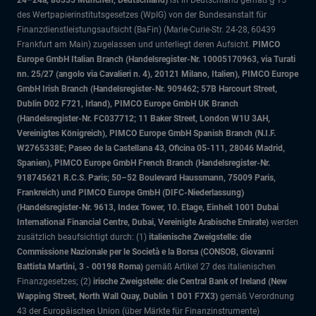
24–24a, 80335 München, Deutschland)
ist in Deutschland gemäß § 15
des Wertpapierinstitutsgesetzes (WpIG) von der Bundesanstalt für
Finanzdienstleistungsaufsicht (BaFin) (Marie-Curie-Str. 24-28, 60439
Frankfurt am Main) zugelassen und unterliegt deren Aufsicht.
PIMCO
Europe GmbH Italian Branch (Handelsregister-Nr. 10005170963, via Turati
nn. 25/27 (angolo via Cavalieri n. 4), 20121 Milano, Italien), PIMCO Europe
GmbH Irish Branch (Handelsregister-Nr. 909462; 57B Harcourt Street,
Dublin D02 F721, Irland), PIMCO Europe GmbH UK Branch
(Handelsregister-Nr. FC037712; 11 Baker Street, London W1U 3AH,
Vereinigtes Königreich), PIMCO Europe GmbH Spanish Branch (N.I.F.
W2765338E; Paseo de la Castellana 43, Oficina 05-111, 28046 Madrid,
Spanien), PIMCO Europe GmbH French Branch (Handelsregister-Nr.
918745621 R.C.S. Paris; 50–52 Boulevard Haussmann, 75009 Paris,
Frankreich) und PIMCO Europe GmbH (DIFC-Niederlassung)
(Handelsregister-Nr. 9613, Index Tower, 10. Etage, Einheit 1001 Dubai
International Financial Centre, Dubai, Vereinigte Arabische Emirate)
werden
zusätzlich beaufsichtigt durch: (1)
italienische Zweigstelle: die
Commissione Nazionale per le Società e la Borsa (CONSOB, Giovanni
Battista Martini, 3 - 00198 Roma)
gemäß Artikel 27 des italienischen
Finanzgesetzes; (2)
irische Zweigstelle: die Central Bank of Ireland (New
Wapping Street, North Wall Quay, Dublin 1 D01 F7X3)
gemäß Verordnung
43 der Europäischen Union (über Märkte für Finanzinstrumente)