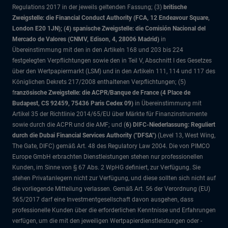
Regulations 2017 in der jeweils geltenden Fassung; (3)
britische
Zweigstelle: die Financial Conduct Authority (FCA, 12 Endeavour Square,
London E20 1JN); (4) spanische Zweigstelle: die Comisión Nacional del
Mercado de Valores (CNMV, Edison, 4, 28006 Madrid)
in
Übereinstimmung mit den in den Artikeln 168 und 203 bis 224
festgelegten Verpflichtungen sowie den in Teil V, Abschnitt I des Gesetzes
über den Wertpapiermarkt (LSM) und in den Artikeln 111, 114 und 117 des
Königlichen Dekrets 217/2008 enthaltenen Verpflichtungen; (5)
f
ranzösische Zweigstelle: die ACPR/Banque de France (4 Place de
Budapest, CS 92459, 75436 Paris Cedex 09)
in Übereinstimmung mit
Artikel 35 der Richtlinie 2014/65/EU über Märkte für Finanzinstrumente
sowie durch die ACPR und die AMF; und (
6) DIFC-Niederlassung: Reguliert
durch die Dubai Financial Services Authority ("DFSA")
(Level 13, West Wing,
The Gate, DIFC)
gemäß Art. 48 des Regulatory Law 2004. Die von PIMCO
Europe GmbH erbrachten Dienstleistungen stehen nur professionellen
Kunden, im Sinne von § 67 Abs. 2 WpHG definiert, zur Verfügung. Sie
stehen Privatanlegern nicht zur Verfügung, und diese sollten sich nicht auf
die vorliegende Mitteilung verlassen. Gemäß Art. 56 der Verordnung (EU)
565/2017 darf eine Investmentgesellschaft davon ausgehen, dass
professionelle Kunden über die erforderlichen Kenntnisse und Erfahrungen
verfügen, um die mit den jeweiligen Wertpapierdienstleistungen oder -