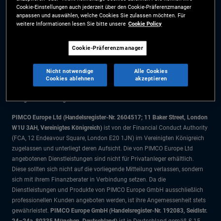
Cookie-Einstellungen auch jederzeit über den Cookie-Präferenzmanager
Cookie-Präferenzmanager
anpassen und auswählen, welche Cookies Sie zulassen möchten. Für
weitere Informationen lesen Sie bitte unsere
Cookie Policy
Die Informationen auf dieser Website sind ausschließlich für Schweizer
Cookie-Präferenzmanager
Staatsbürger bestimmt.
Alle Dokumente und Angaben im Bereich börsengehandelte Fonds dienen
Nicht notwendige
Alle Cookies
ausschließlich zu Informationszwecken und dürfen nicht als
Cookies ablehnen
akzeptieren
Anlageberatung verstanden werden. Anleger sollten vor einer
Anlageentscheidung finanziellen Rat einholen.
PIMCO Europe Ltd (Handelsregister-Nr. 2604517; 11 Baker Street, London
W1U 3AH, Vereinigtes Königreich)
ist von der Financial Conduct Authority
(FCA, 12 Endeavour Square, London E20 1JN) im Vereinigten Königreich
zugelassen und unterliegt deren Aufsicht. Die von PIMCO Europe Ltd
angebotenen Dienstleistungen sind nicht für Privatanleger erhältlich.
Diese sollten sich nicht auf die vorliegende Mitteilung verlassen, sondern
sich mit ihrem Finanzberater in Verbindung setzen. Da die
Dienstleistungen und Produkte von PIMCO Europe GmbH ausschließlich
professionellen Kunden angeboten werden, ist ihre Angemessenheit stets
gewährleistet.
PIMCO Europe GmbH (Handelsregister-Nr. 192083, Seidlstr.