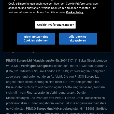
Cookie-Einstellungen auch jederzeit über den Cookie-Präferenzmanager
Cookie-Präferenzmanager
anpassen und auswählen, welche Cookies Sie zulassen möchten. Für
weitere Informationen lesen Sie bitte unsere
Cookie Policy
Die Informationen auf dieser Website sind ausschließlich für Schweizer
Cookie-Präferenzmanager
Staatsbürger bestimmt.
Alle Dokumente und Angaben im Bereich börsengehandelte Fonds dienen
Nicht notwendige
Alle Cookies
ausschließlich zu Informationszwecken und dürfen nicht als
Cookies ablehnen
akzeptieren
Anlageberatung verstanden werden. Anleger sollten vor einer
Anlageentscheidung finanziellen Rat einholen.
PIMCO Europe Ltd (Handelsregister-Nr. 2604517; 11 Baker Street, London
W1U 3AH, Vereinigtes Königreich)
ist von der Financial Conduct Authority
(FCA, 12 Endeavour Square, London E20 1JN) im Vereinigten Königreich
zugelassen und unterliegt deren Aufsicht. Die von PIMCO Europe Ltd
angebotenen Dienstleistungen sind nicht für Privatanleger erhältlich.
Diese sollten sich nicht auf die vorliegende Mitteilung verlassen, sondern
sich mit ihrem Finanzberater in Verbindung setzen. Da die
Dienstleistungen und Produkte von PIMCO Europe GmbH ausschließlich
professionellen Kunden angeboten werden, ist ihre Angemessenheit stets
gewährleistet.
PIMCO Europe GmbH (Handelsregister-Nr. 192083, Seidlstr.