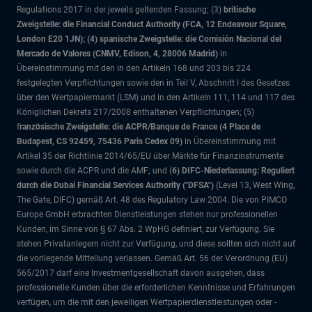
Regulations 2017 in der jeweils geltenden Fassung; (3)
britische
Zweigstelle: die Financial Conduct Authority (FCA, 12 Endeavour Square,
London E20 1JN); (4) spanische Zweigstelle: die Comisión Nacional del
Mercado de Valores (CNMV, Edison, 4, 28006 Madrid)
in
Übereinstimmung mit den in den Artikeln 168 und 203 bis 224
festgelegten Verpflichtungen sowie den in Teil V, Abschnitt I des Gesetzes
über den Wertpapiermarkt (LSM) und in den Artikeln 111, 114 und 117 des
Königlichen Dekrets 217/2008 enthaltenen Verpflichtungen; (5)
f
ranzösische Zweigstelle: die ACPR/Banque de France (4 Place de
Budapest, CS 92459, 75436 Paris Cedex 09)
in Übereinstimmung mit
Artikel 35 der Richtlinie 2014/65/EU über Märkte für Finanzinstrumente
sowie durch die ACPR und die AMF; und (
6) DIFC-Niederlassung: Reguliert
durch die Dubai Financial Services Authority ("DFSA")
(Level 13, West Wing,
The Gate, DIFC)
gemäß Art. 48 des Regulatory Law 2004. Die von PIMCO
Europe GmbH erbrachten Dienstleistungen stehen nur professionellen
Kunden, im Sinne von § 67 Abs. 2 WpHG definiert, zur Verfügung. Sie
stehen Privatanlegern nicht zur Verfügung, und diese sollten sich nicht auf
die vorliegende Mitteilung verlassen. Gemäß Art. 56 der Verordnung (EU)
565/2017 darf eine Investmentgesellschaft davon ausgehen, dass
professionelle Kunden über die erforderlichen Kenntnisse und Erfahrungen
verfügen, um die mit den jeweiligen Wertpapierdienstleistungen oder -