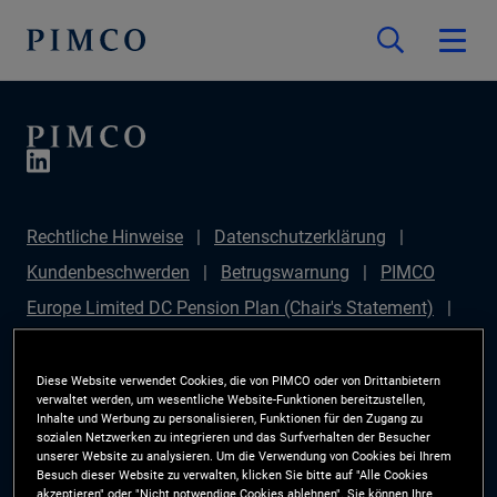
Rechtliche Hinweise
Datenschutzerklärung
Kundenbeschwerden
Betrugswarnung
PIMCO
Europe Limited DC Pension Plan (Chair's Statement)
PIMCO Europe Limited DC Pension Plan (Statement of
Investment Principles (SIP))
Sustainable Finance
Diese Website verwendet Cookies, die von PIMCO oder von Drittanbietern
verwaltet werden, um wesentliche Website-Funktionen bereitzustellen,
Disclosures Regulation (SFDR)
PIMCO Europe
Inhalte und Werbung zu personalisieren, Funktionen für den Zugang zu
sozialen Netzwerken zu integrieren und das Surfverhalten der Besucher
Limited DC Pension Plan (Implementation Statement)
unserer Website zu analysieren. Um die Verwendung von Cookies bei Ihrem
Besuch dieser Website zu verwalten, klicken Sie bitte auf "Alle Cookies
PAI Disclosure
Anlegerrechte
Site Map
akzeptieren" oder "Nicht notwendige Cookies ablehnen". Sie können Ihre