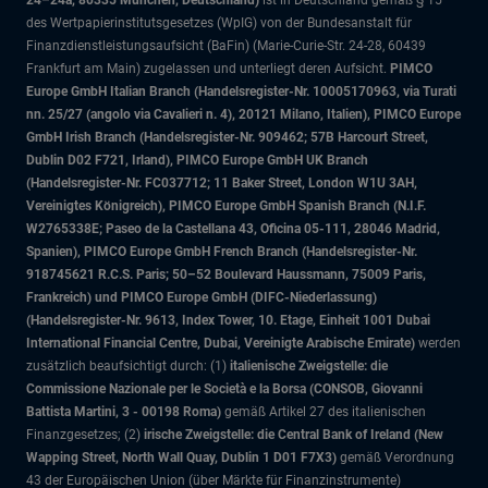
24–24a, 80335 München, Deutschland)
ist in Deutschland gemäß § 15
des Wertpapierinstitutsgesetzes (WpIG) von der Bundesanstalt für
Finanzdienstleistungsaufsicht (BaFin) (Marie-Curie-Str. 24-28, 60439
Frankfurt am Main) zugelassen und unterliegt deren Aufsicht.
PIMCO
Europe GmbH Italian Branch (Handelsregister-Nr. 10005170963, via Turati
nn. 25/27 (angolo via Cavalieri n. 4), 20121 Milano, Italien), PIMCO Europe
GmbH Irish Branch (Handelsregister-Nr. 909462; 57B Harcourt Street,
Dublin D02 F721, Irland), PIMCO Europe GmbH UK Branch
(Handelsregister-Nr. FC037712; 11 Baker Street, London W1U 3AH,
Vereinigtes Königreich), PIMCO Europe GmbH Spanish Branch (N.I.F.
W2765338E; Paseo de la Castellana 43, Oficina 05-111, 28046 Madrid,
Spanien), PIMCO Europe GmbH French Branch (Handelsregister-Nr.
918745621 R.C.S. Paris; 50–52 Boulevard Haussmann, 75009 Paris,
Frankreich) und PIMCO Europe GmbH (DIFC-Niederlassung)
(Handelsregister-Nr. 9613, Index Tower, 10. Etage, Einheit 1001 Dubai
International Financial Centre, Dubai, Vereinigte Arabische Emirate)
werden
zusätzlich beaufsichtigt durch: (1)
italienische Zweigstelle: die
Commissione Nazionale per le Società e la Borsa (CONSOB, Giovanni
Battista Martini, 3 - 00198 Roma)
gemäß Artikel 27 des italienischen
Finanzgesetzes; (2)
irische Zweigstelle: die Central Bank of Ireland (New
Wapping Street, North Wall Quay, Dublin 1 D01 F7X3)
gemäß Verordnung
43 der Europäischen Union (über Märkte für Finanzinstrumente)