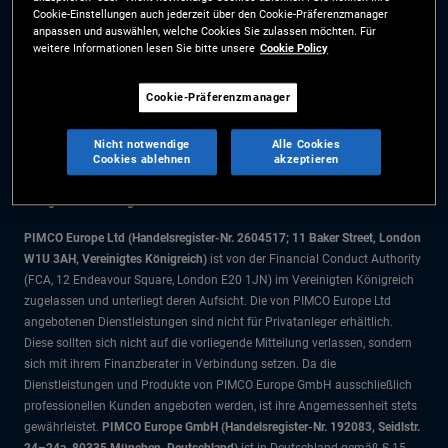
Cookie-Einstellungen auch jederzeit über den Cookie-Präferenzmanager
Cookie-Präferenzmanager
anpassen und auswählen, welche Cookies Sie zulassen möchten. Für
weitere Informationen lesen Sie bitte unsere
Cookie Policy
Die Informationen auf dieser Website sind ausschließlich für Schweizer
Cookie-Präferenzmanager
Staatsbürger bestimmt.
Alle Dokumente und Angaben im Bereich börsengehandelte Fonds dienen
Nicht notwendige
Alle Cookies
ausschließlich zu Informationszwecken und dürfen nicht als
Cookies ablehnen
akzeptieren
Anlageberatung verstanden werden. Anleger sollten vor einer
Anlageentscheidung finanziellen Rat einholen.
PIMCO Europe Ltd (Handelsregister-Nr. 2604517; 11 Baker Street, London
W1U 3AH, Vereinigtes Königreich)
ist von der Financial Conduct Authority
(FCA, 12 Endeavour Square, London E20 1JN) im Vereinigten Königreich
zugelassen und unterliegt deren Aufsicht. Die von PIMCO Europe Ltd
angebotenen Dienstleistungen sind nicht für Privatanleger erhältlich.
Diese sollten sich nicht auf die vorliegende Mitteilung verlassen, sondern
sich mit ihrem Finanzberater in Verbindung setzen. Da die
Dienstleistungen und Produkte von PIMCO Europe GmbH ausschließlich
professionellen Kunden angeboten werden, ist ihre Angemessenheit stets
gewährleistet.
PIMCO Europe GmbH (Handelsregister-Nr. 192083, Seidlstr.