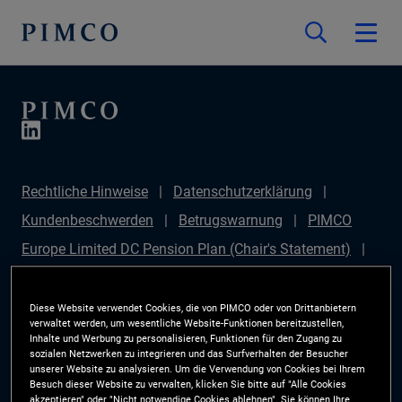
Rechtliche Hinweise
Datenschutzerklärung
Kundenbeschwerden
Betrugswarnung
PIMCO
Europe Limited DC Pension Plan (Chair's Statement)
PIMCO Europe Limited DC Pension Plan (Statement of
Investment Principles (SIP))
Sustainable Finance
Diese Website verwendet Cookies, die von PIMCO oder von Drittanbietern
verwaltet werden, um wesentliche Website-Funktionen bereitzustellen,
Disclosures Regulation (SFDR)
PIMCO Europe
Inhalte und Werbung zu personalisieren, Funktionen für den Zugang zu
sozialen Netzwerken zu integrieren und das Surfverhalten der Besucher
Limited DC Pension Plan (Implementation Statement)
unserer Website zu analysieren. Um die Verwendung von Cookies bei Ihrem
Besuch dieser Website zu verwalten, klicken Sie bitte auf "Alle Cookies
PAI Disclosure
Anlegerrechte
Site Map
akzeptieren" oder "Nicht notwendige Cookies ablehnen". Sie können Ihre