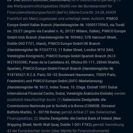
24–24a, 80335 München, Deutschland)
ist in Deutschland gemäß § 15
des Wertpapierinstitutsgesetzes (WpIG) von der Bundesanstalt für
Finanzdienstleistungsaufsicht (BaFin) (Marie-Curie-Str. 24-28, 60439
Frankfurt am Main) zugelassen und unterliegt deren Aufsicht.
PIMCO
Europe GmbH Italian Branch (Handelsregister-Nr. 10005170963, via Turati
nn. 25/27 (angolo via Cavalieri n. 4), 20121 Milano, Italien), PIMCO Europe
GmbH Irish Branch (Handelsregister-Nr. 909462; 57B Harcourt Street,
Dublin D02 F721, Irland), PIMCO Europe GmbH UK Branch
(Handelsregister-Nr. FC037712; 11 Baker Street, London W1U 3AH,
Vereinigtes Königreich), PIMCO Europe GmbH Spanish Branch (N.I.F.
W2765338E; Paseo de la Castellana 43, Oficina 05-111, 28046 Madrid,
Spanien), PIMCO Europe GmbH French Branch (Handelsregister-Nr.
918745621 R.C.S. Paris; 50–52 Boulevard Haussmann, 75009 Paris,
Frankreich) und PIMCO Europe GmbH (DIFC-Niederlassung)
(Handelsregister-Nr. 9613, Index Tower, 10. Etage, Einheit 1001 Dubai
International Financial Centre, Dubai, Vereinigte Arabische Emirate)
werden
zusätzlich beaufsichtigt durch: (1)
italienische Zweigstelle: die
Commissione Nazionale per le Società e la Borsa (CONSOB, Giovanni
Battista Martini, 3 - 00198 Roma)
gemäß Artikel 27 des italienischen
Finanzgesetzes; (2)
irische Zweigstelle: die Central Bank of Ireland (New
Wapping Street, North Wall Quay, Dublin 1 D01 F7X3)
gemäß Verordnung
43 der Europäischen Union (über Märkte für Finanzinstrumente)