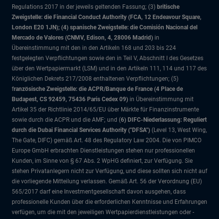
Regulations 2017 in der jeweils geltenden Fassung; (3)
britische
Zweigstelle: die Financial Conduct Authority (FCA, 12 Endeavour Square,
London E20 1JN); (4) spanische Zweigstelle: die Comisión Nacional del
Mercado de Valores (CNMV, Edison, 4, 28006 Madrid)
in
Übereinstimmung mit den in den Artikeln 168 und 203 bis 224
festgelegten Verpflichtungen sowie den in Teil V, Abschnitt I des Gesetzes
über den Wertpapiermarkt (LSM) und in den Artikeln 111, 114 und 117 des
Königlichen Dekrets 217/2008 enthaltenen Verpflichtungen; (5)
f
ranzösische Zweigstelle: die ACPR/Banque de France (4 Place de
Budapest, CS 92459, 75436 Paris Cedex 09)
in Übereinstimmung mit
Artikel 35 der Richtlinie 2014/65/EU über Märkte für Finanzinstrumente
sowie durch die ACPR und die AMF; und (
6) DIFC-Niederlassung: Reguliert
durch die Dubai Financial Services Authority ("DFSA")
(Level 13, West Wing,
The Gate, DIFC)
gemäß Art. 48 des Regulatory Law 2004. Die von PIMCO
Europe GmbH erbrachten Dienstleistungen stehen nur professionellen
Kunden, im Sinne von § 67 Abs. 2 WpHG definiert, zur Verfügung. Sie
stehen Privatanlegern nicht zur Verfügung, und diese sollten sich nicht auf
die vorliegende Mitteilung verlassen. Gemäß Art. 56 der Verordnung (EU)
565/2017 darf eine Investmentgesellschaft davon ausgehen, dass
professionelle Kunden über die erforderlichen Kenntnisse und Erfahrungen
verfügen, um die mit den jeweiligen Wertpapierdienstleistungen oder -