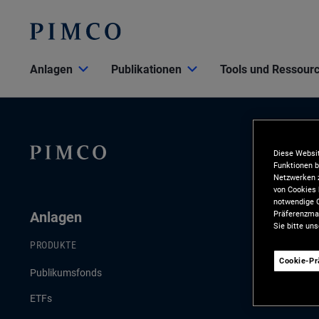
Anlagen
Publikationen
Tools und Ressour
Diese Websit
Funktionen b
Netzwerken z
von Cookies 
notwendige C
Präferenzman
Anlagen
Publikat
Sie bitte un
PRODUKTE
AKTUELLE PU
Cookie-P
Publikumsfonds
Konjunktur- 
ETFs
Anlagestrate