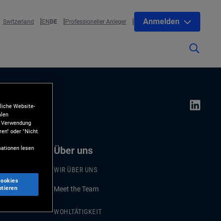
Anmelden
Switzerland
EN
DE
Professioneller Anleger
liche Website-
alen
ie Verwendung
ren" oder "Nicht
ationen lesen
Über uns
WIR ÜBER UNS
Cookies
ptieren
Meet the Team
WOHLTÄTIGKEIT