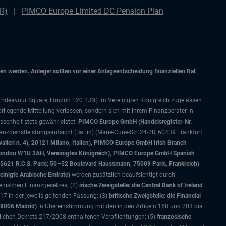
DR)
PIMCO Europe Limited DC Pension Plan
 werden. Anleger sollten vor einer Anlageentscheidung finanziellen Rat
 Endeavour Square, London E20 1JN) im Vereinigten Königreich zugelassen
orliegende Mitteilung verlassen, sondern sich mit ihrem Finanzberater in
senheit stets gewährleistet.
PIMCO Europe GmbH (Handelsregister-Nr.
nzdienstleistungsaufsicht (BaFin) (Marie-Curie-Str. 24-28, 60439 Frankfurt
alieri n. 4), 20121 Milano, Italien), PIMCO Europe GmbH Irish Branch
, London W1U 3AH, Vereinigtes Königreich), PIMCO Europe GmbH Spanish
5621 R.C.S. Paris; 50–52 Boulevard Haussmann, 75009 Paris, Frankreich)
einigte Arabische Emirate)
werden zusätzlich beaufsichtigt durch:
ienischen Finanzgesetzes; (2)
irische Zweigstelle: die Central Bank of Ireland
7 in der jeweils geltenden Fassung; (3)
britische Zweigstelle: die Financial
28006 Madrid)
in Übereinstimmung mit den in den Artikeln 168 und 203 bis
lichen Dekrets 217/2008 enthaltenen Verpflichtungen; (5) f
ranzösische