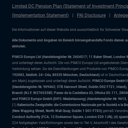
Limited DC Pension Plan (Statement of Investment Princip
(Implementation Statement)
PAI Disclosure
Anlege
Die Informationen auf dieser Website sind ausschließlich für Schweizer St
Alle Dokumente und Angaben im Bereich börsengehandelte Fonds dienen auss
einholen.
PIMCO Europe Ltd (Handelsregister-Nr. 2604517; 11 Baker Street, London 
und unterliegt deren Aufsicht. Die von PIMCO Europe Ltd angebotenen Dienstle
Verbindung setzen. Da die Dienstleistungen und Produkte von PIMCO Europ
192083, Seidlstr. 24–24a, 80335 München, Deutschland)
ist in Deutschlan
am Main) zugelassen und unterliegt deren Aufsicht.
PIMCO Europe GmbH Ital
(Handelsregister-Nr. 909462; 57B Harcourt Street, Dublin D02 F721, Irla
Branch (N.I.F. W2765338E; Paseo de la Castellana 43, Oficina 05-111, 28
und PIMCO Europe GmbH (DIFC-Niederlassung) (Handelsregister-Nr. 9613, Inde
(1)
italienische Zweigstelle: die Commissione Nazionale per le Società e la 
(New Wapping Street, North Wall Quay, Dublin 1 D01 F7X3)
gemäß Verordnung
Conduct Authority (FCA, 12 Endeavour Square, London E20 1JN); (4) spanis
224 festgelegten Verpflichtungen sowie den in Teil V, Abschnitt I des Gese