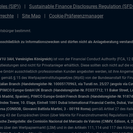
les (SIP))
Sustainable Finance Disclosures Regulation (SF
rrechte
Site Map
Cookie-Präferenzmanager
aatsbürger bestimmt.
chließlich zu Informationszwecken und dürfen nicht als Anlageberatung verstanden
W1U 3AH, Vereinigtes Königreich)
ist von der Financial Conduct Authority (FCA, 12
istungen sind nicht für Privatanleger erhältlich. Diese sollten sich nicht auf die v
e GmbH ausschließlich professionellen Kunden angeboten werden, ist ihre Angemes
d gemäß § 15 des Wertpapierinstitutsgesetzes (WpIG) von der Bundesanstalt für Fina
ian Branch (Handelsregister-Nr. 10005170963, via Turati nn. 25/27 (angolo via Cav
nd), PIMCO Europe GmbH UK Branch (Handelsregister-Nr. FC037712; 11 Baker Street
046 Madrid, Spanien), PIMCO Europe GmbH French Branch (Handelsregister-Nr. 91874
x Tower, 10. Etage, Einheit 1001 Dubai International Financial Centre, Dubai, Ver
Borsa (CONSOB, Giovanni Battista Martini, 3 - 00198 Roma)
gemäß Artikel 27 des ital
 43 der Europäischen Union (über Märkte für Finanzinstrumente) Regulations 201
che Zweigstelle: die Comisión Nacional del Mercado de Valores (CNMV, Edison, 4, 
tzes über den Wertpapiermarkt (LSM) und in den Artikeln 111, 114 und 117 des König