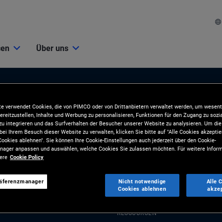
cen
Über uns
e verwendet Cookies, die von PIMCO oder von Drittanbietern verwaltet werden, um wesent
ereitzustellen, Inhalte und Werbung zu personalisieren, Funktionen für den Zugang zu sozi
u integrieren und das Surfverhalten der Besucher unserer Website zu analysieren. Um d
bei Ihrem Besuch dieser Website zu verwalten, klicken Sie bitte auf "Alle Cookies akzeptie
ookies ablehnen". Sie können Ihre Cookie-Einstellungen auch jederzeit über den Cookie-
ager anpassen und auswählen, welche Cookies Sie zulassen möchten. Für weitere Inform
ionen
Tools und Ressourcen
sere
Cookie Policy
BLIKATIONEN
TOOLS
räferenzmanager
Nicht notwendige
Alle 
Cookies ablehnen
akze
und Marktkommentare
Analyse und Kundenlösungen
gien
RESSOURCEN