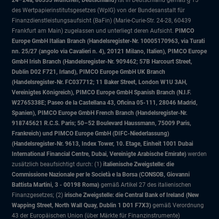
24–24a, 80335 München, Deutschland)
ist in Deutschland gemäß § 15
des Wertpapierinstitutsgesetzes (WpIG) von der Bundesanstalt für
Finanzdienstleistungsaufsicht (BaFin) (Marie-Curie-Str. 24-28, 60439
Frankfurt am Main) zugelassen und unterliegt deren Aufsicht.
PIMCO
Europe GmbH Italian Branch (Handelsregister-Nr. 10005170963, via Turati
nn. 25/27 (angolo via Cavalieri n. 4), 20121 Milano, Italien), PIMCO Europe
GmbH Irish Branch (Handelsregister-Nr. 909462; 57B Harcourt Street,
Dublin D02 F721, Irland), PIMCO Europe GmbH UK Branch
(Handelsregister-Nr. FC037712; 11 Baker Street, London W1U 3AH,
Vereinigtes Königreich), PIMCO Europe GmbH Spanish Branch (N.I.F.
W2765338E; Paseo de la Castellana 43, Oficina 05-111, 28046 Madrid,
Spanien), PIMCO Europe GmbH French Branch (Handelsregister-Nr.
918745621 R.C.S. Paris; 50–52 Boulevard Haussmann, 75009 Paris,
Frankreich) und PIMCO Europe GmbH (DIFC-Niederlassung)
(Handelsregister-Nr. 9613, Index Tower, 10. Etage, Einheit 1001 Dubai
International Financial Centre, Dubai, Vereinigte Arabische Emirate)
werden
zusätzlich beaufsichtigt durch: (1)
italienische Zweigstelle: die
Commissione Nazionale per le Società e la Borsa (CONSOB, Giovanni
Battista Martini, 3 - 00198 Roma)
gemäß Artikel 27 des italienischen
Finanzgesetzes; (2)
irische Zweigstelle: die Central Bank of Ireland (New
Wapping Street, North Wall Quay, Dublin 1 D01 F7X3)
gemäß Verordnung
43 der Europäischen Union (über Märkte für Finanzinstrumente)