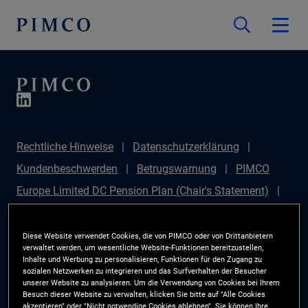
Rechtliche Hinweise
Datenschutzerklärung
Kundenbeschwerden
Betrugswarnung
PIMCO
Europe Limited DC Pension Plan (Chair's Statement)
PIMCO Europe Limited DC Pension Plan (Statement of
Investment Principles (SIP))
Sustainable Finance
Diese Website verwendet Cookies, die von PIMCO oder von Drittanbietern
verwaltet werden, um wesentliche Website-Funktionen bereitzustellen,
Disclosures Regulation (SFDR)
PIMCO Europe
Inhalte und Werbung zu personalisieren, Funktionen für den Zugang zu
sozialen Netzwerken zu integrieren und das Surfverhalten der Besucher
Limited DC Pension Plan (Implementation Statement)
unserer Website zu analysieren. Um die Verwendung von Cookies bei Ihrem
Besuch dieser Website zu verwalten, klicken Sie bitte auf "Alle Cookies
PAI Disclosure
Anlegerrechte
Site Map
akzeptieren" oder "Nicht notwendige Cookies ablehnen". Sie können Ihre