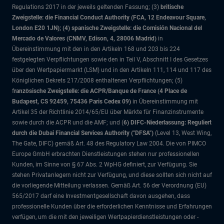
Regulations 2017 in der jeweils geltenden Fassung; (3)
britische
Zweigstelle: die Financial Conduct Authority (FCA, 12 Endeavour Square,
London E20 1JN); (4) spanische Zweigstelle: die Comisión Nacional del
Mercado de Valores (CNMV, Edison, 4, 28006 Madrid)
in
Übereinstimmung mit den in den Artikeln 168 und 203 bis 224
festgelegten Verpflichtungen sowie den in Teil V, Abschnitt I des Gesetzes
über den Wertpapiermarkt (LSM) und in den Artikeln 111, 114 und 117 des
Königlichen Dekrets 217/2008 enthaltenen Verpflichtungen; (5)
f
ranzösische Zweigstelle: die ACPR/Banque de France (4 Place de
Budapest, CS 92459, 75436 Paris Cedex 09)
in Übereinstimmung mit
Artikel 35 der Richtlinie 2014/65/EU über Märkte für Finanzinstrumente
sowie durch die ACPR und die AMF; und (
6) DIFC-Niederlassung: Reguliert
durch die Dubai Financial Services Authority ("DFSA")
(Level 13, West Wing,
The Gate, DIFC)
gemäß Art. 48 des Regulatory Law 2004. Die von PIMCO
Europe GmbH erbrachten Dienstleistungen stehen nur professionellen
Kunden, im Sinne von § 67 Abs. 2 WpHG definiert, zur Verfügung. Sie
stehen Privatanlegern nicht zur Verfügung, und diese sollten sich nicht auf
die vorliegende Mitteilung verlassen. Gemäß Art. 56 der Verordnung (EU)
565/2017 darf eine Investmentgesellschaft davon ausgehen, dass
professionelle Kunden über die erforderlichen Kenntnisse und Erfahrungen
verfügen, um die mit den jeweiligen Wertpapierdienstleistungen oder -