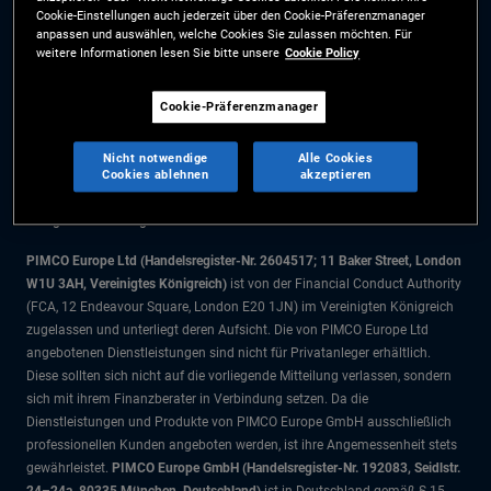
Cookie-Einstellungen auch jederzeit über den Cookie-Präferenzmanager
Cookie-Präferenzmanager
anpassen und auswählen, welche Cookies Sie zulassen möchten. Für
weitere Informationen lesen Sie bitte unsere
Cookie Policy
Die Informationen auf dieser Website sind ausschließlich für Schweizer
Cookie-Präferenzmanager
Staatsbürger bestimmt.
Alle Dokumente und Angaben im Bereich börsengehandelte Fonds dienen
Nicht notwendige
Alle Cookies
ausschließlich zu Informationszwecken und dürfen nicht als
Cookies ablehnen
akzeptieren
Anlageberatung verstanden werden. Anleger sollten vor einer
Anlageentscheidung finanziellen Rat einholen.
PIMCO Europe Ltd (Handelsregister-Nr. 2604517; 11 Baker Street, London
W1U 3AH, Vereinigtes Königreich)
ist von der Financial Conduct Authority
(FCA, 12 Endeavour Square, London E20 1JN) im Vereinigten Königreich
zugelassen und unterliegt deren Aufsicht. Die von PIMCO Europe Ltd
angebotenen Dienstleistungen sind nicht für Privatanleger erhältlich.
Diese sollten sich nicht auf die vorliegende Mitteilung verlassen, sondern
sich mit ihrem Finanzberater in Verbindung setzen. Da die
Dienstleistungen und Produkte von PIMCO Europe GmbH ausschließlich
professionellen Kunden angeboten werden, ist ihre Angemessenheit stets
gewährleistet.
PIMCO Europe GmbH (Handelsregister-Nr. 192083, Seidlstr.