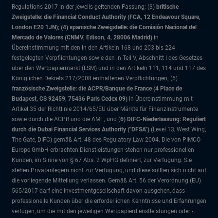
Regulations 2017 in der jeweils geltenden Fassung; (3)
britische
Zweigstelle: die Financial Conduct Authority (FCA, 12 Endeavour Square,
London E20 1JN); (4) spanische Zweigstelle: die Comisión Nacional del
Mercado de Valores (CNMV, Edison, 4, 28006 Madrid)
in
Übereinstimmung mit den in den Artikeln 168 und 203 bis 224
festgelegten Verpflichtungen sowie den in Teil V, Abschnitt I des Gesetzes
über den Wertpapiermarkt (LSM) und in den Artikeln 111, 114 und 117 des
Königlichen Dekrets 217/2008 enthaltenen Verpflichtungen; (5)
f
ranzösische Zweigstelle: die ACPR/Banque de France (4 Place de
Budapest, CS 92459, 75436 Paris Cedex 09)
in Übereinstimmung mit
Artikel 35 der Richtlinie 2014/65/EU über Märkte für Finanzinstrumente
sowie durch die ACPR und die AMF; und (
6) DIFC-Niederlassung: Reguliert
durch die Dubai Financial Services Authority ("DFSA")
(Level 13, West Wing,
The Gate, DIFC)
gemäß Art. 48 des Regulatory Law 2004. Die von PIMCO
Europe GmbH erbrachten Dienstleistungen stehen nur professionellen
Kunden, im Sinne von § 67 Abs. 2 WpHG definiert, zur Verfügung. Sie
stehen Privatanlegern nicht zur Verfügung, und diese sollten sich nicht auf
die vorliegende Mitteilung verlassen. Gemäß Art. 56 der Verordnung (EU)
565/2017 darf eine Investmentgesellschaft davon ausgehen, dass
professionelle Kunden über die erforderlichen Kenntnisse und Erfahrungen
verfügen, um die mit den jeweiligen Wertpapierdienstleistungen oder -