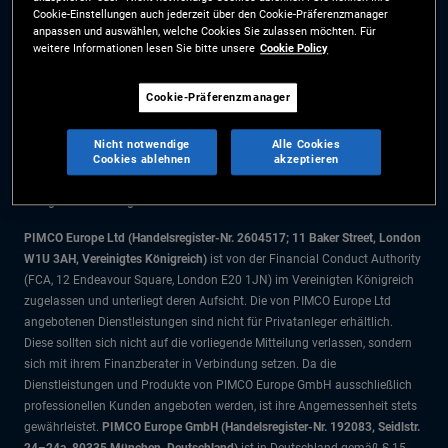
Cookie-Einstellungen auch jederzeit über den Cookie-Präferenzmanager
Cookie-Präferenzmanager
anpassen und auswählen, welche Cookies Sie zulassen möchten. Für
weitere Informationen lesen Sie bitte unsere
Cookie Policy
Die Informationen auf dieser Website sind ausschließlich für Schweizer
Cookie-Präferenzmanager
Staatsbürger bestimmt.
Alle Dokumente und Angaben im Bereich börsengehandelte Fonds dienen
Nicht notwendige
Alle Cookies
ausschließlich zu Informationszwecken und dürfen nicht als
Cookies ablehnen
akzeptieren
Anlageberatung verstanden werden. Anleger sollten vor einer
Anlageentscheidung finanziellen Rat einholen.
PIMCO Europe Ltd (Handelsregister-Nr. 2604517; 11 Baker Street, London
W1U 3AH, Vereinigtes Königreich)
ist von der Financial Conduct Authority
(FCA, 12 Endeavour Square, London E20 1JN) im Vereinigten Königreich
zugelassen und unterliegt deren Aufsicht. Die von PIMCO Europe Ltd
angebotenen Dienstleistungen sind nicht für Privatanleger erhältlich.
Diese sollten sich nicht auf die vorliegende Mitteilung verlassen, sondern
sich mit ihrem Finanzberater in Verbindung setzen. Da die
Dienstleistungen und Produkte von PIMCO Europe GmbH ausschließlich
professionellen Kunden angeboten werden, ist ihre Angemessenheit stets
gewährleistet.
PIMCO Europe GmbH (Handelsregister-Nr. 192083, Seidlstr.