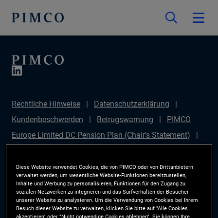
Rechtliche Hinweise
Datenschutzerklärung
Kundenbeschwerden
Betrugswarnung
PIMCO
Europe Limited DC Pension Plan (Chair's Statement)
PIMCO Europe Limited DC Pension Plan (Statement of
Investment Principles (SIP))
Sustainable Finance
Diese Website verwendet Cookies, die von PIMCO oder von Drittanbietern
verwaltet werden, um wesentliche Website-Funktionen bereitzustellen,
Disclosures Regulation (SFDR)
PIMCO Europe
Inhalte und Werbung zu personalisieren, Funktionen für den Zugang zu
sozialen Netzwerken zu integrieren und das Surfverhalten der Besucher
Limited DC Pension Plan (Implementation Statement)
unserer Website zu analysieren. Um die Verwendung von Cookies bei Ihrem
Besuch dieser Website zu verwalten, klicken Sie bitte auf "Alle Cookies
PAI Disclosure
Anlegerrechte
Site Map
akzeptieren" oder "Nicht notwendige Cookies ablehnen". Sie können Ihre