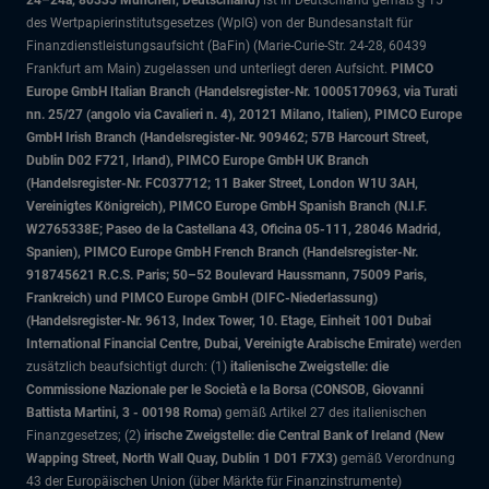
24–24a, 80335 München, Deutschland)
ist in Deutschland gemäß § 15
des Wertpapierinstitutsgesetzes (WpIG) von der Bundesanstalt für
Finanzdienstleistungsaufsicht (BaFin) (Marie-Curie-Str. 24-28, 60439
Frankfurt am Main) zugelassen und unterliegt deren Aufsicht.
PIMCO
Europe GmbH Italian Branch (Handelsregister-Nr. 10005170963, via Turati
nn. 25/27 (angolo via Cavalieri n. 4), 20121 Milano, Italien), PIMCO Europe
GmbH Irish Branch (Handelsregister-Nr. 909462; 57B Harcourt Street,
Dublin D02 F721, Irland), PIMCO Europe GmbH UK Branch
(Handelsregister-Nr. FC037712; 11 Baker Street, London W1U 3AH,
Vereinigtes Königreich), PIMCO Europe GmbH Spanish Branch (N.I.F.
W2765338E; Paseo de la Castellana 43, Oficina 05-111, 28046 Madrid,
Spanien), PIMCO Europe GmbH French Branch (Handelsregister-Nr.
918745621 R.C.S. Paris; 50–52 Boulevard Haussmann, 75009 Paris,
Frankreich) und PIMCO Europe GmbH (DIFC-Niederlassung)
(Handelsregister-Nr. 9613, Index Tower, 10. Etage, Einheit 1001 Dubai
International Financial Centre, Dubai, Vereinigte Arabische Emirate)
werden
zusätzlich beaufsichtigt durch: (1)
italienische Zweigstelle: die
Commissione Nazionale per le Società e la Borsa (CONSOB, Giovanni
Battista Martini, 3 - 00198 Roma)
gemäß Artikel 27 des italienischen
Finanzgesetzes; (2)
irische Zweigstelle: die Central Bank of Ireland (New
Wapping Street, North Wall Quay, Dublin 1 D01 F7X3)
gemäß Verordnung
43 der Europäischen Union (über Märkte für Finanzinstrumente)