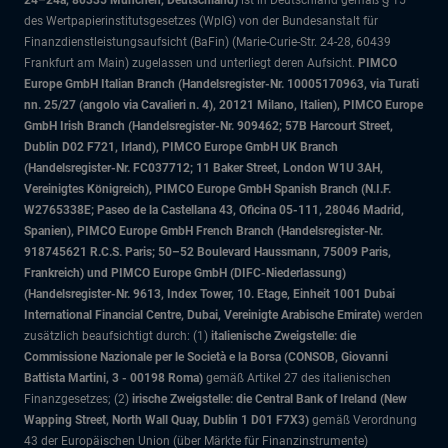
24–24a, 80335 München, Deutschland)
ist in Deutschland gemäß § 15
des Wertpapierinstitutsgesetzes (WpIG) von der Bundesanstalt für
Finanzdienstleistungsaufsicht (BaFin) (Marie-Curie-Str. 24-28, 60439
Frankfurt am Main) zugelassen und unterliegt deren Aufsicht.
PIMCO
Europe GmbH Italian Branch (Handelsregister-Nr. 10005170963, via Turati
nn. 25/27 (angolo via Cavalieri n. 4), 20121 Milano, Italien), PIMCO Europe
GmbH Irish Branch (Handelsregister-Nr. 909462; 57B Harcourt Street,
Dublin D02 F721, Irland), PIMCO Europe GmbH UK Branch
(Handelsregister-Nr. FC037712; 11 Baker Street, London W1U 3AH,
Vereinigtes Königreich), PIMCO Europe GmbH Spanish Branch (N.I.F.
W2765338E; Paseo de la Castellana 43, Oficina 05-111, 28046 Madrid,
Spanien), PIMCO Europe GmbH French Branch (Handelsregister-Nr.
918745621 R.C.S. Paris; 50–52 Boulevard Haussmann, 75009 Paris,
Frankreich) und PIMCO Europe GmbH (DIFC-Niederlassung)
(Handelsregister-Nr. 9613, Index Tower, 10. Etage, Einheit 1001 Dubai
International Financial Centre, Dubai, Vereinigte Arabische Emirate)
werden
zusätzlich beaufsichtigt durch: (1)
italienische Zweigstelle: die
Commissione Nazionale per le Società e la Borsa (CONSOB, Giovanni
Battista Martini, 3 - 00198 Roma)
gemäß Artikel 27 des italienischen
Finanzgesetzes; (2)
irische Zweigstelle: die Central Bank of Ireland (New
Wapping Street, North Wall Quay, Dublin 1 D01 F7X3)
gemäß Verordnung
43 der Europäischen Union (über Märkte für Finanzinstrumente)