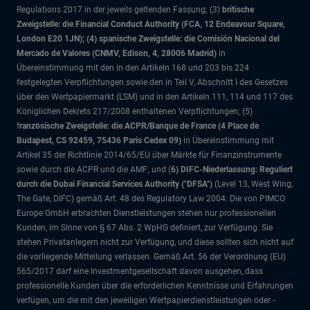
Regulations 2017 in der jeweils geltenden Fassung; (3)
britische
Zweigstelle: die Financial Conduct Authority (FCA, 12 Endeavour Square,
London E20 1JN); (4) spanische Zweigstelle: die Comisión Nacional del
Mercado de Valores (CNMV, Edison, 4, 28006 Madrid)
in
Übereinstimmung mit den in den Artikeln 168 und 203 bis 224
festgelegten Verpflichtungen sowie den in Teil V, Abschnitt I des Gesetzes
über den Wertpapiermarkt (LSM) und in den Artikeln 111, 114 und 117 des
Königlichen Dekrets 217/2008 enthaltenen Verpflichtungen; (5)
f
ranzösische Zweigstelle: die ACPR/Banque de France (4 Place de
Budapest, CS 92459, 75436 Paris Cedex 09)
in Übereinstimmung mit
Artikel 35 der Richtlinie 2014/65/EU über Märkte für Finanzinstrumente
sowie durch die ACPR und die AMF; und (
6) DIFC-Niederlassung: Reguliert
durch die Dubai Financial Services Authority ("DFSA")
(Level 13, West Wing,
The Gate, DIFC)
gemäß Art. 48 des Regulatory Law 2004. Die von PIMCO
Europe GmbH erbrachten Dienstleistungen stehen nur professionellen
Kunden, im Sinne von § 67 Abs. 2 WpHG definiert, zur Verfügung. Sie
stehen Privatanlegern nicht zur Verfügung, und diese sollten sich nicht auf
die vorliegende Mitteilung verlassen. Gemäß Art. 56 der Verordnung (EU)
565/2017 darf eine Investmentgesellschaft davon ausgehen, dass
professionelle Kunden über die erforderlichen Kenntnisse und Erfahrungen
verfügen, um die mit den jeweiligen Wertpapierdienstleistungen oder -