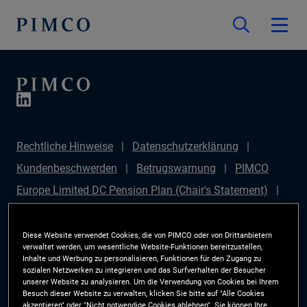
Rechtliche Hinweise
Datenschutzerklärung
Kundenbeschwerden
Betrugswarnung
PIMCO
Europe Limited DC Pension Plan (Chair's Statement)
PIMCO Europe Limited DC Pension Plan (Statement of
Investment Principles (SIP))
Sustainable Finance
Diese Website verwendet Cookies, die von PIMCO oder von Drittanbietern
verwaltet werden, um wesentliche Website-Funktionen bereitzustellen,
Disclosures Regulation (SFDR)
PIMCO Europe
Inhalte und Werbung zu personalisieren, Funktionen für den Zugang zu
sozialen Netzwerken zu integrieren und das Surfverhalten der Besucher
Limited DC Pension Plan (Implementation Statement)
unserer Website zu analysieren. Um die Verwendung von Cookies bei Ihrem
Besuch dieser Website zu verwalten, klicken Sie bitte auf "Alle Cookies
PAI Disclosure
Anlegerrechte
Site Map
akzeptieren" oder "Nicht notwendige Cookies ablehnen". Sie können Ihre