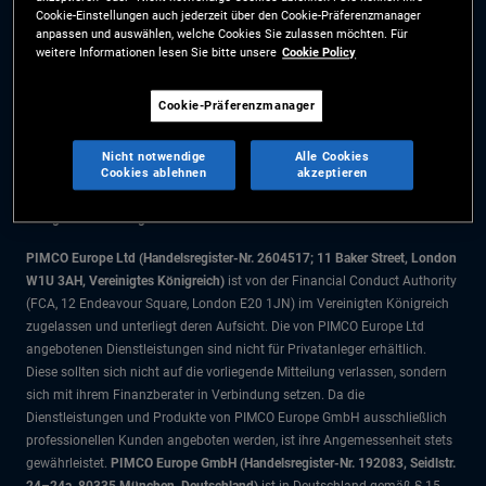
Cookie-Einstellungen auch jederzeit über den Cookie-Präferenzmanager
Cookie-Präferenzmanager
anpassen und auswählen, welche Cookies Sie zulassen möchten. Für
weitere Informationen lesen Sie bitte unsere
Cookie Policy
Die Informationen auf dieser Website sind ausschließlich für Schweizer
Cookie-Präferenzmanager
Staatsbürger bestimmt.
Alle Dokumente und Angaben im Bereich börsengehandelte Fonds dienen
Nicht notwendige
Alle Cookies
ausschließlich zu Informationszwecken und dürfen nicht als
Cookies ablehnen
akzeptieren
Anlageberatung verstanden werden. Anleger sollten vor einer
Anlageentscheidung finanziellen Rat einholen.
PIMCO Europe Ltd (Handelsregister-Nr. 2604517; 11 Baker Street, London
W1U 3AH, Vereinigtes Königreich)
ist von der Financial Conduct Authority
(FCA, 12 Endeavour Square, London E20 1JN) im Vereinigten Königreich
zugelassen und unterliegt deren Aufsicht. Die von PIMCO Europe Ltd
angebotenen Dienstleistungen sind nicht für Privatanleger erhältlich.
Diese sollten sich nicht auf die vorliegende Mitteilung verlassen, sondern
sich mit ihrem Finanzberater in Verbindung setzen. Da die
Dienstleistungen und Produkte von PIMCO Europe GmbH ausschließlich
professionellen Kunden angeboten werden, ist ihre Angemessenheit stets
gewährleistet.
PIMCO Europe GmbH (Handelsregister-Nr. 192083, Seidlstr.