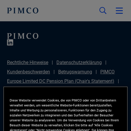
Rechtliche Hinweise
Datenschutzerklärung
Kundenbeschwerden
Betrugswarnung
PIMCO
Europe Limited DC Pension Plan (Chair's Statement)
PIMCO Europe Limited DC Pension Plan (Statement of
Investment Principles (SIP))
Sustainable Finance
Diese Website verwendet Cookies, die von PIMCO oder von Drittanbietern
verwaltet werden, um wesentliche Website-Funktionen bereitzustellen,
Disclosures Regulation (SFDR)
PIMCO Europe
Inhalte und Werbung zu personalisieren, Funktionen für den Zugang zu
sozialen Netzwerken zu integrieren und das Surfverhalten der Besucher
Limited DC Pension Plan (Implementation Statement)
unserer Website zu analysieren. Um die Verwendung von Cookies bei Ihrem
Besuch dieser Website zu verwalten, klicken Sie bitte auf "Alle Cookies
PAI Disclosure
Anlegerrechte
Site Map
akzeptieren" oder "Nicht notwendige Cookies ablehnen". Sie können Ihre