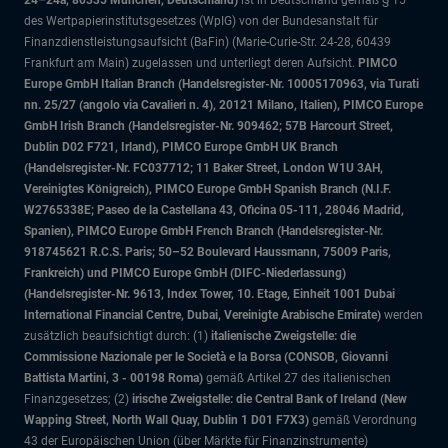
24–24a, 80335 München, Deutschland)
ist in Deutschland gemäß § 15
des Wertpapierinstitutsgesetzes (WpIG) von der Bundesanstalt für
Finanzdienstleistungsaufsicht (BaFin) (Marie-Curie-Str. 24-28, 60439
Frankfurt am Main) zugelassen und unterliegt deren Aufsicht.
PIMCO
Europe GmbH Italian Branch (Handelsregister-Nr. 10005170963, via Turati
nn. 25/27 (angolo via Cavalieri n. 4), 20121 Milano, Italien), PIMCO Europe
GmbH Irish Branch (Handelsregister-Nr. 909462; 57B Harcourt Street,
Dublin D02 F721, Irland), PIMCO Europe GmbH UK Branch
(Handelsregister-Nr. FC037712; 11 Baker Street, London W1U 3AH,
Vereinigtes Königreich), PIMCO Europe GmbH Spanish Branch (N.I.F.
W2765338E; Paseo de la Castellana 43, Oficina 05-111, 28046 Madrid,
Spanien), PIMCO Europe GmbH French Branch (Handelsregister-Nr.
918745621 R.C.S. Paris; 50–52 Boulevard Haussmann, 75009 Paris,
Frankreich) und PIMCO Europe GmbH (DIFC-Niederlassung)
(Handelsregister-Nr. 9613, Index Tower, 10. Etage, Einheit 1001 Dubai
International Financial Centre, Dubai, Vereinigte Arabische Emirate)
werden
zusätzlich beaufsichtigt durch: (1)
italienische Zweigstelle: die
Commissione Nazionale per le Società e la Borsa (CONSOB, Giovanni
Battista Martini, 3 - 00198 Roma)
gemäß Artikel 27 des italienischen
Finanzgesetzes; (2)
irische Zweigstelle: die Central Bank of Ireland (New
Wapping Street, North Wall Quay, Dublin 1 D01 F7X3)
gemäß Verordnung
43 der Europäischen Union (über Märkte für Finanzinstrumente)