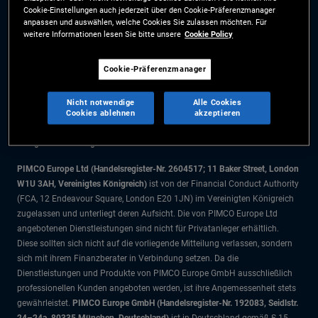
Cookie-Einstellungen auch jederzeit über den Cookie-Präferenzmanager
Cookie-Präferenzmanager
anpassen und auswählen, welche Cookies Sie zulassen möchten. Für
weitere Informationen lesen Sie bitte unsere
Cookie Policy
Die Informationen auf dieser Website sind ausschließlich für Schweizer
Cookie-Präferenzmanager
Staatsbürger bestimmt.
Alle Dokumente und Angaben im Bereich börsengehandelte Fonds dienen
Nicht notwendige
Alle Cookies
ausschließlich zu Informationszwecken und dürfen nicht als
Cookies ablehnen
akzeptieren
Anlageberatung verstanden werden. Anleger sollten vor einer
Anlageentscheidung finanziellen Rat einholen.
PIMCO Europe Ltd (Handelsregister-Nr. 2604517; 11 Baker Street, London
W1U 3AH, Vereinigtes Königreich)
ist von der Financial Conduct Authority
(FCA, 12 Endeavour Square, London E20 1JN) im Vereinigten Königreich
zugelassen und unterliegt deren Aufsicht. Die von PIMCO Europe Ltd
angebotenen Dienstleistungen sind nicht für Privatanleger erhältlich.
Diese sollten sich nicht auf die vorliegende Mitteilung verlassen, sondern
sich mit ihrem Finanzberater in Verbindung setzen. Da die
Dienstleistungen und Produkte von PIMCO Europe GmbH ausschließlich
professionellen Kunden angeboten werden, ist ihre Angemessenheit stets
gewährleistet.
PIMCO Europe GmbH (Handelsregister-Nr. 192083, Seidlstr.