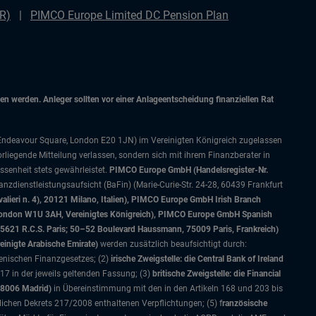
DR)
PIMCO Europe Limited DC Pension Plan
 werden. Anleger sollten vor einer Anlageentscheidung finanziellen Rat
 Endeavour Square, London E20 1JN) im Vereinigten Königreich zugelassen
orliegende Mitteilung verlassen, sondern sich mit ihrem Finanzberater in
senheit stets gewährleistet.
PIMCO Europe GmbH (Handelsregister-Nr.
nzdienstleistungsaufsicht (BaFin) (Marie-Curie-Str. 24-28, 60439 Frankfurt
alieri n. 4), 20121 Milano, Italien), PIMCO Europe GmbH Irish Branch
, London W1U 3AH, Vereinigtes Königreich), PIMCO Europe GmbH Spanish
5621 R.C.S. Paris; 50–52 Boulevard Haussmann, 75009 Paris, Frankreich)
einigte Arabische Emirate)
werden zusätzlich beaufsichtigt durch:
ienischen Finanzgesetzes; (2)
irische Zweigstelle: die Central Bank of Ireland
7 in der jeweils geltenden Fassung; (3)
britische Zweigstelle: die Financial
28006 Madrid)
in Übereinstimmung mit den in den Artikeln 168 und 203 bis
lichen Dekrets 217/2008 enthaltenen Verpflichtungen; (5) f
ranzösische