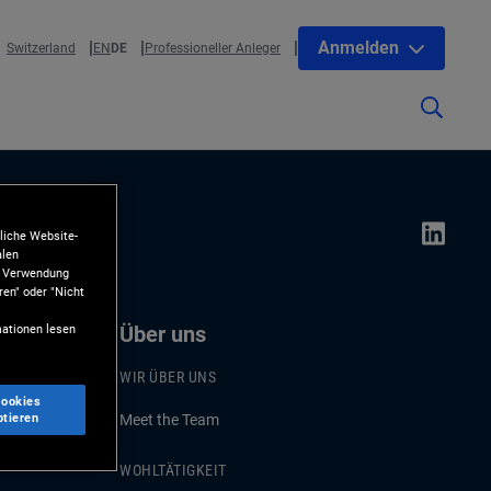
Anmelden
Switzerland
EN
DE
Professioneller Anleger
liche Website-
alen
ie Verwendung
ren" oder "Nicht
ationen lesen
Über uns
WIR ÜBER UNS
Cookies
ptieren
Meet the Team
WOHLTÄTIGKEIT