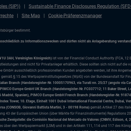
les (SIP))
Sustainable Finance Disclosures Regulation (SF
rrechte
Site Map
Cookie-Präferenzmanager
aatsbürger bestimmt.
chließlich zu Informationszwecken und dürfen nicht als Anlageberatung verstanden
W1U 3AH, Vereinigtes Königreich)
ist von der Financial Conduct Authority (FCA, 12
istungen sind nicht für Privatanleger erhältlich. Diese sollten sich nicht auf die v
e GmbH ausschließlich professionellen Kunden angeboten werden, ist ihre Angemes
d gemäß § 15 des Wertpapierinstitutsgesetzes (WpIG) von der Bundesanstalt für Fina
ian Branch (Handelsregister-Nr. 10005170963, via Turati nn. 25/27 (angolo via Cav
nd), PIMCO Europe GmbH UK Branch (Handelsregister-Nr. FC037712; 11 Baker Street
046 Madrid, Spanien), PIMCO Europe GmbH French Branch (Handelsregister-Nr. 91874
x Tower, 10. Etage, Einheit 1001 Dubai International Financial Centre, Dubai, Ver
Borsa (CONSOB, Giovanni Battista Martini, 3 - 00198 Roma)
gemäß Artikel 27 des ital
 43 der Europäischen Union (über Märkte für Finanzinstrumente) Regulations 201
che Zweigstelle: die Comisión Nacional del Mercado de Valores (CNMV, Edison, 4, 
tzes über den Wertpapiermarkt (LSM) und in den Artikeln 111, 114 und 117 des König