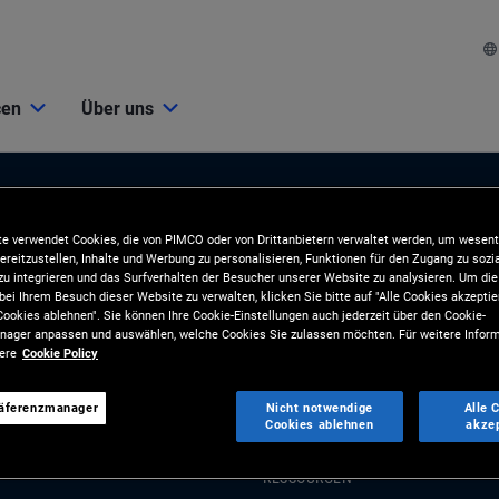
cen
Über uns
e verwendet Cookies, die von PIMCO oder von Drittanbietern verwaltet werden, um wesent
ereitzustellen, Inhalte und Werbung zu personalisieren, Funktionen für den Zugang zu sozi
u integrieren und das Surfverhalten der Besucher unserer Website zu analysieren. Um d
bei Ihrem Besuch dieser Website zu verwalten, klicken Sie bitte auf "Alle Cookies akzeptie
ookies ablehnen". Sie können Ihre Cookie-Einstellungen auch jederzeit über den Cookie-
ager anpassen und auswählen, welche Cookies Sie zulassen möchten. Für weitere Inform
ionen
Tools und Ressourcen
sere
Cookie Policy
BLIKATIONEN
TOOLS
räferenzmanager
Nicht notwendige
Alle 
Cookies ablehnen
akze
und Marktkommentare
Analyse und Kundenlösungen
gien
RESSOURCEN