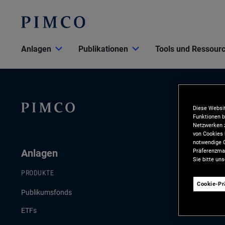
Anlagen
Publikationen
Tools und Ressour
Diese Websit
Funktionen b
Netzwerken z
von Cookies 
notwendige C
Präferenzman
Anlagen
Publikat
Sie bitte un
PRODUKTE
AKTUELLE PU
Cookie-P
Publikumsfonds
Konjunktur- 
ETFs
Anlagestrate