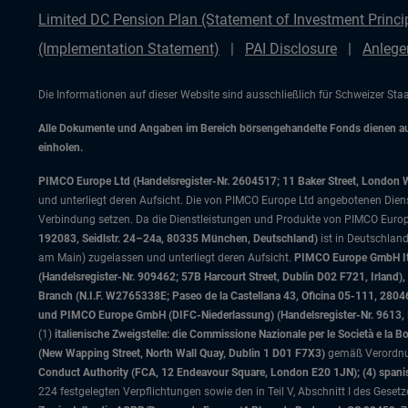
Limited DC Pension Plan (Statement of Investment Princip
(Implementation Statement)
PAI Disclosure
Anlege
Die Informationen auf dieser Website sind ausschließlich für Schweizer St
Alle Dokumente und Angaben im Bereich börsengehandelte Fonds dienen auss
einholen.
PIMCO Europe Ltd (Handelsregister-Nr. 2604517; 11 Baker Street, London 
und unterliegt deren Aufsicht. Die von PIMCO Europe Ltd angebotenen Dienstle
Verbindung setzen. Da die Dienstleistungen und Produkte von PIMCO Europ
192083, Seidlstr. 24–24a, 80335 München, Deutschland)
ist in Deutschlan
am Main) zugelassen und unterliegt deren Aufsicht.
PIMCO Europe GmbH Ital
(Handelsregister-Nr. 909462; 57B Harcourt Street, Dublin D02 F721, Irla
Branch (N.I.F. W2765338E; Paseo de la Castellana 43, Oficina 05-111, 28
und PIMCO Europe GmbH (DIFC-Niederlassung) (Handelsregister-Nr. 9613, Inde
(1)
italienische Zweigstelle: die Commissione Nazionale per le Società e la 
(New Wapping Street, North Wall Quay, Dublin 1 D01 F7X3)
gemäß Verordnung
Conduct Authority (FCA, 12 Endeavour Square, London E20 1JN); (4) spanis
224 festgelegten Verpflichtungen sowie den in Teil V, Abschnitt I des Gese