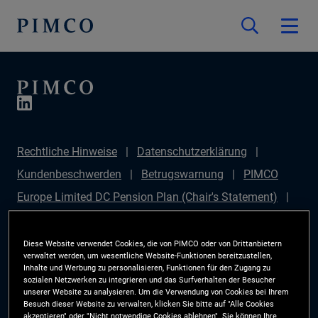
Rechtliche Hinweise
Datenschutzerklärung
Kundenbeschwerden
Betrugswarnung
PIMCO
Europe Limited DC Pension Plan (Chair's Statement)
PIMCO Europe Limited DC Pension Plan (Statement of
Investment Principles (SIP))
Sustainable Finance
Diese Website verwendet Cookies, die von PIMCO oder von Drittanbietern
verwaltet werden, um wesentliche Website-Funktionen bereitzustellen,
Disclosures Regulation (SFDR)
PIMCO Europe
Inhalte und Werbung zu personalisieren, Funktionen für den Zugang zu
sozialen Netzwerken zu integrieren und das Surfverhalten der Besucher
Limited DC Pension Plan (Implementation Statement)
unserer Website zu analysieren. Um die Verwendung von Cookies bei Ihrem
Besuch dieser Website zu verwalten, klicken Sie bitte auf "Alle Cookies
PAI Disclosure
Anlegerrechte
Site Map
akzeptieren" oder "Nicht notwendige Cookies ablehnen". Sie können Ihre