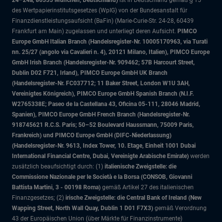
24–24a, 80335 München, Deutschland)
ist in Deutschland gemäß § 15
des Wertpapierinstitutsgesetzes (WpIG) von der Bundesanstalt für
Finanzdienstleistungsaufsicht (BaFin) (Marie-Curie-Str. 24-28, 60439
Frankfurt am Main) zugelassen und unterliegt deren Aufsicht.
PIMCO
Europe GmbH Italian Branch (Handelsregister-Nr. 10005170963, via Turati
nn. 25/27 (angolo via Cavalieri n. 4), 20121 Milano, Italien), PIMCO Europe
GmbH Irish Branch (Handelsregister-Nr. 909462; 57B Harcourt Street,
Dublin D02 F721, Irland), PIMCO Europe GmbH UK Branch
(Handelsregister-Nr. FC037712; 11 Baker Street, London W1U 3AH,
Vereinigtes Königreich), PIMCO Europe GmbH Spanish Branch (N.I.F.
W2765338E; Paseo de la Castellana 43, Oficina 05-111, 28046 Madrid,
Spanien), PIMCO Europe GmbH French Branch (Handelsregister-Nr.
918745621 R.C.S. Paris; 50–52 Boulevard Haussmann, 75009 Paris,
Frankreich) und PIMCO Europe GmbH (DIFC-Niederlassung)
(Handelsregister-Nr. 9613, Index Tower, 10. Etage, Einheit 1001 Dubai
International Financial Centre, Dubai, Vereinigte Arabische Emirate)
werden
zusätzlich beaufsichtigt durch: (1)
italienische Zweigstelle: die
Commissione Nazionale per le Società e la Borsa (CONSOB, Giovanni
Battista Martini, 3 - 00198 Roma)
gemäß Artikel 27 des italienischen
Finanzgesetzes; (2)
irische Zweigstelle: die Central Bank of Ireland (New
Wapping Street, North Wall Quay, Dublin 1 D01 F7X3)
gemäß Verordnung
43 der Europäischen Union (über Märkte für Finanzinstrumente)