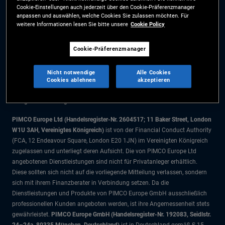
Cookie-Einstellungen auch jederzeit über den Cookie-Präferenzmanager
Cookie-Präferenzmanager
anpassen und auswählen, welche Cookies Sie zulassen möchten. Für
weitere Informationen lesen Sie bitte unsere
Cookie Policy
Die Informationen auf dieser Website sind ausschließlich für Schweizer
Cookie-Präferenzmanager
Staatsbürger bestimmt.
Alle Dokumente und Angaben im Bereich börsengehandelte Fonds dienen
Nicht notwendige
Alle Cookies
ausschließlich zu Informationszwecken und dürfen nicht als
Cookies ablehnen
akzeptieren
Anlageberatung verstanden werden. Anleger sollten vor einer
Anlageentscheidung finanziellen Rat einholen.
PIMCO Europe Ltd (Handelsregister-Nr. 2604517; 11 Baker Street, London
W1U 3AH, Vereinigtes Königreich)
ist von der Financial Conduct Authority
(FCA, 12 Endeavour Square, London E20 1JN) im Vereinigten Königreich
zugelassen und unterliegt deren Aufsicht. Die von PIMCO Europe Ltd
angebotenen Dienstleistungen sind nicht für Privatanleger erhältlich.
Diese sollten sich nicht auf die vorliegende Mitteilung verlassen, sondern
sich mit ihrem Finanzberater in Verbindung setzen. Da die
Dienstleistungen und Produkte von PIMCO Europe GmbH ausschließlich
professionellen Kunden angeboten werden, ist ihre Angemessenheit stets
gewährleistet.
PIMCO Europe GmbH (Handelsregister-Nr. 192083, Seidlstr.