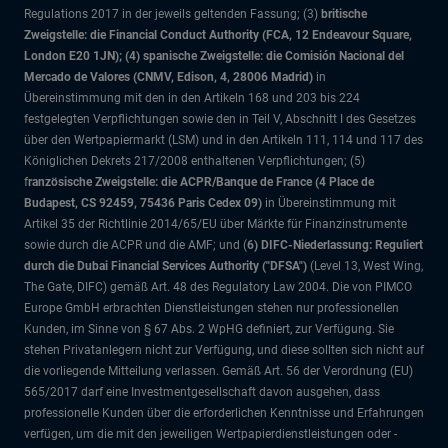
Regulations 2017 in der jeweils geltenden Fassung; (3)
britische
Zweigstelle: die Financial Conduct Authority (FCA, 12 Endeavour Square,
London E20 1JN); (4) spanische Zweigstelle: die Comisión Nacional del
Mercado de Valores (CNMV, Edison, 4, 28006 Madrid)
in
Übereinstimmung mit den in den Artikeln 168 und 203 bis 224
festgelegten Verpflichtungen sowie den in Teil V, Abschnitt I des Gesetzes
über den Wertpapiermarkt (LSM) und in den Artikeln 111, 114 und 117 des
Königlichen Dekrets 217/2008 enthaltenen Verpflichtungen; (5)
f
ranzösische Zweigstelle: die ACPR/Banque de France (4 Place de
Budapest, CS 92459, 75436 Paris Cedex 09)
in Übereinstimmung mit
Artikel 35 der Richtlinie 2014/65/EU über Märkte für Finanzinstrumente
sowie durch die ACPR und die AMF; und (
6) DIFC-Niederlassung: Reguliert
durch die Dubai Financial Services Authority ("DFSA")
(Level 13, West Wing,
The Gate, DIFC)
gemäß Art. 48 des Regulatory Law 2004. Die von PIMCO
Europe GmbH erbrachten Dienstleistungen stehen nur professionellen
Kunden, im Sinne von § 67 Abs. 2 WpHG definiert, zur Verfügung. Sie
stehen Privatanlegern nicht zur Verfügung, und diese sollten sich nicht auf
die vorliegende Mitteilung verlassen. Gemäß Art. 56 der Verordnung (EU)
565/2017 darf eine Investmentgesellschaft davon ausgehen, dass
professionelle Kunden über die erforderlichen Kenntnisse und Erfahrungen
verfügen, um die mit den jeweiligen Wertpapierdienstleistungen oder -