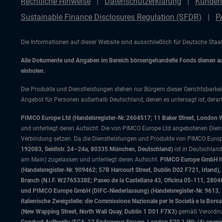
Rechtliche Hinweise
Datenschutzerklärung
Kunden
Sustainable Finance Disclosures Regulation (SFDR)
P
Die Informationen auf dieser Website sind ausschließlich für Deutsche Sta
Alle Dokumente und Angaben im Bereich börsengehandelte Fonds dienen auss
einholen.
Die Produkte und Dienstleistungen stehen nur Bürgern dieser Gerichtsbarkei
Angebot für Personen außerhalb Deutschland, denen es untersagt ist, derart
PIMCO Europe Ltd (Handelsregister-Nr. 2604517; 11 Baker Street, London 
und unterliegt deren Aufsicht. Die von PIMCO Europe Ltd angebotenen Dienstle
Verbindung setzen. Da die Dienstleistungen und Produkte von PIMCO Europ
192083, Seidlstr. 24–24a, 80335 München, Deutschland)
ist in Deutschlan
am Main) zugelassen und unterliegt deren Aufsicht.
PIMCO Europe GmbH Ital
(Handelsregister-Nr. 909462; 57B Harcourt Street, Dublin D02 F721, Irla
Branch (N.I.F. W2765338E; Paseo de la Castellana 43, Oficina 05-111, 28
und PIMCO Europe GmbH (DIFC-Niederlassung) (Handelsregister-Nr. 9613, Inde
italienische Zweigstelle: die Commissione Nazionale per le Società e la Bor
(New Wapping Street, North Wall Quay, Dublin 1 D01 F7X3)
gemäß Verordnung