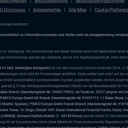
beschwerden
Betrugswarnung
Aktionärsrechterichtlinie
AI Disclosure
Anlegerrechte
Site Map
Cookie-Präfere
atsbürger bestimmt.
chließlich zu Informationszwecken und dürfen nicht als Anlageberatung verstanden
t zur Verfügung. Die Informationen auf dieser Website sind nicht Bestandteil eines 
ige Informationen gemäß den Gesetzen, die für ihre Staatsbürgerschaft, ihren Wohns
W1U 3AH, Vereinigtes Königreich)
ist von der Financial Conduct Authority (FCA, 12
istungen sind nicht für Privatanleger erhältlich. Diese sollten sich nicht auf die v
e GmbH ausschließlich professionellen Kunden angeboten werden, ist ihre Angemes
d gemäß § 15 des Wertpapierinstitutsgesetzes (WpIG) von der Bundesanstalt für Fina
ian Branch (Handelsregister-Nr. 10005170963, via Turati nn. 25/27 (angolo via Cav
nd), PIMCO Europe GmbH UK Branch (Handelsregister-Nr. FC037712; 11 Baker Street
046 Madrid, Spanien), PIMCO Europe GmbH French Branch (Handelsregister-Nr. 91874
x Tower, 10. Etage, Einheit 1001 Dubai International Financial Centre, Dubai, Ver
sa (CONSOB, Giovanni Battista Martini, 3 - 00198 Roma)
gemäß Artikel 27 des italien
 43 der Europäischen Union (über Märkte für Finanzinstrumente) Regulations 201