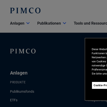
Anlagen
Publikationen
Tools und Ressour
Diese Websit
Funktionen b
Netzwerken z
von Cookies 
notwendige C
Präferenzman
Anlagen
Publikat
Sie bitte un
PRODUKTE
AKTUELLE PU
Cookie-P
Publikumsfonds
Konjunktur- 
ETFs
Anlagestrate