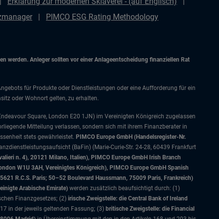
Erklärung zur modernen Sklaverei - (auf Englisch)
nzmanager
PIMCO ESG Rating Methodology
 werden. Anleger sollten vor einer Anlageentscheidung finanziellen Rat
Angebots für Produkte oder Dienstleistungen oder eine Aufforderung für ein
itz oder Wohnort gelten, zu erhalten.
 Endeavour Square, London E20 1JN) im Vereinigten Königreich zugelassen
orliegende Mitteilung verlassen, sondern sich mit ihrem Finanzberater in
senheit stets gewährleistet.
PIMCO Europe GmbH (Handelsregister-Nr.
nzdienstleistungsaufsicht (BaFin) (Marie-Curie-Str. 24-28, 60439 Frankfurt
alieri n. 4), 20121 Milano, Italien), PIMCO Europe GmbH Irish Branch
, London W1U 3AH, Vereinigtes Königreich), PIMCO Europe GmbH Spanish
5621 R.C.S. Paris; 50–52 Boulevard Haussmann, 75009 Paris, Frankreich)
einigte Arabische Emirate)
werden zusätzlich beaufsichtigt durch: (1)
ischen Finanzgesetzes; (2)
irische Zweigstelle: die Central Bank of Ireland
7 in der jeweils geltenden Fassung; (3)
britische Zweigstelle: die Financial