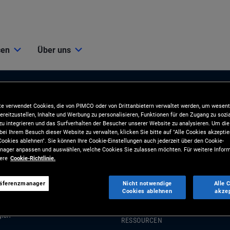
cen
Über uns
e verwendet Cookies, die von PIMCO oder von Drittanbietern verwaltet werden, um wesent
ereitzustellen, Inhalte und Werbung zu personalisieren, Funktionen für den Zugang zu sozi
u integrieren und das Surfverhalten der Besucher unserer Website zu analysieren. Um d
bei Ihrem Besuch dieser Website zu verwalten, klicken Sie bitte auf "Alle Cookies akzeptie
ookies ablehnen". Sie können Ihre Cookie-Einstellungen auch jederzeit über den Cookie-
ager anpassen und auswählen, welche Cookies Sie zulassen möchten. Für weitere Inform
ionen
Tools und Ressourcen
sere
Cookie-Richtlinie.
BLIKATIONEN
TOOLS
räferenzmanager
Nicht notwendige
Alle 
Cookies ablehnen
akze
und Marktkommentare
Analyse und Kundenlösungen
gien
RESSOURCEN