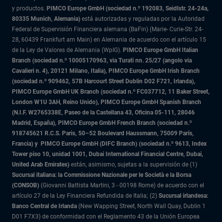
y productos.
PIMCO Europe GmbH (sociedad n.º 192083, Seidlstr. 24-24a,
80335 Munich, Alemania)
está autorizadas y reguladas por la Autoridad
Federal de Supervisión Financiera alemana (BaFin) (Marie- Curie-Str. 24-
28, 60439 Frankfurt am Main) en Alemania de acuerdo con el artículo 15
de la Ley de Valores de Alemania (WpIG).
PIMCO Europe GmbH Italian
Branch (sociedad n.º 10005170963, via Turati nn. 25/27 (angolo via
Cavalieri n. 4), 20121 Milano, Italia), PIMCO Europe GmbH Irish Branch
(sociedad n.º 909462, 57B Harcourt Street Dublin D02 F721, Irlanda),
PIMCO Europe GmbH UK Branch (sociedad n.º FC037712, 11 Baker Street,
London W1U 3AH, Reino Unido), PIMCO Europe GmbH Spanish Branch
(N.I.F. W2765338E, Paseo de la Castellana 43, Oficina 05-111, 28046
Madrid, España), PIMCO Europe GmbH French Branch (sociedad n.º
918745621 R.C.S. Paris,
50–52 Boulevard Haussmann, 75009 París,
Francia) y
PIMCO Europe GmbH (DIFC Branch) (sociedad n.º 9613, Index
Tower piso 10, unidad 1001, Dubai International Financial Centre, Dubai,
United Arab Emirates)
están, asimismo, sujetas a la supervisión de (1)
Sucursal italiana: la Commissione Nazionale per le Società e la Borsa
(CONSOB)
(Giovanni Battista Martini, 3 - 00198 Rome) de acuerdo con el
artículo 27 de la Ley Financiera Refundida de Italia; (2)
Sucursal irlandesa:
Banco Central de Irlanda
(New Wapping Street, North Wall Quay, Dublin 1
D01 F7X3) de conformidad con el Reglamento 43 de la Unión Europea