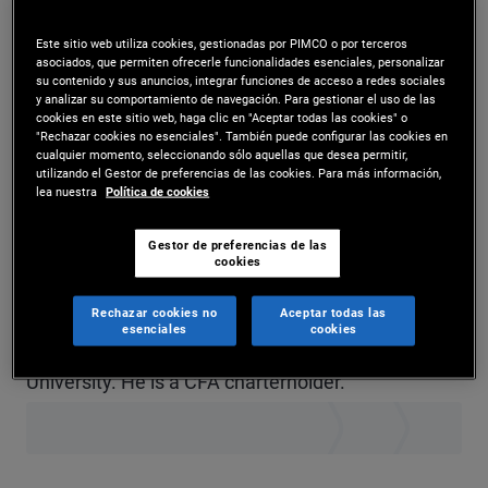
Mr. Steiner is a vice president and portfolio
Este sitio web utiliza cookies, gestionadas por PIMCO o por terceros
asociados, que permiten ofrecerle funcionalidades esenciales, personalizar
manager in the New York office. He is responsible
su contenido y sus anuncios, integrar funciones de acceso a redes sociales
y analizar su comportamiento de navegación. Para gestionar el uso de las
for the management and implementation of
cookies en este sitio web, haga clic en "Aceptar todas las cookies" o
"Rechazar cookies no esenciales". También puede configurar las cookies en
equity portfolios. Prior to joining PIMCO in 2021, he
cualquier momento, seleccionando sólo aquellas que desea permitir,
utilizando el Gestor de preferencias de las cookies. Para más información,
was an investment analyst focusing on portfolio
lea nuestra
Política de cookies
implementation, rebalancing, and trading for
Gestor de preferencias de las
RegentAtlantic Capital. He has 14 years of
cookies
investment experience and holds an
Rechazar cookies no
Aceptar todas las
esenciales
cookies
undergraduate degree in economics from Rutgers
University. He is a CFA charterholder.