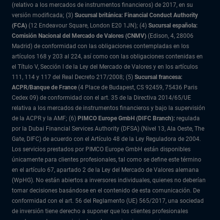
(relativo a los mercados de instrumentos financieros) de 2017, en su
versión modificada; (3)
Sucursal británica: Financial Conduct Authority
(FCA)
(12 Endeavour Square, London E20 1JN); (4)
Sucursal española:
Comisión Nacional del Mercado de Valores (CNMV)
(Edison, 4, 28006
Madrid) de conformidad con las obligaciones contempladas en los
artículos 168 y 203 al 224, así como con las obligaciones contenidas en
el Título V, Sección I de la Ley del Mercado de Valores y en los artículos
111, 114 y 117 del Real Decreto 217/2008; (5)
Sucursal francesa:
ACPR/Banque de France
(4 Place de Budapest, CS 92459, 75436 Paris
Cedex 09) de conformidad con el art. 35 de la Directiva 2014/65/UE
relativa a los mercados de instrumentos financieros y bajo la supervisión
de la ACPR y la AMF; (6)
PIMCO Europe GmbH (DIFC Branch):
regulada
por la Dubai Financial Services Authority (DFSA) (Nivel 13, Ala Oeste, The
Gate, DIFC) de acuerdo con el Artículo 48 de la Ley Reguladora de 2004.
Los servicios prestados por PIMCO Europe GmbH están disponibles
únicamente para clientes profesionales, tal como se define este término
en el artículo 67, apartado 2 de la Ley del Mercado de Valores alemana
(WpHG). No están abiertos a inversores individuales, quienes no deberían
tomar decisiones basándose en el contenido de esta comunicación. De
conformidad con el art. 56 del Reglamento (UE) 565/2017, una sociedad
de inversión tiene derecho a suponer que los clientes profesionales