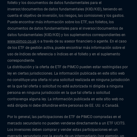
folleto y los documentos de datos fundamentales para el
inversor/documentos de datos fundamentales (KIID/KID), teniendo en
cuenta el objetivo de inversión, los riesgos, las comisiones y los gastos.
Puede encontrar más información sobre los ETF, sus folletos, los
documentos de datos fundamentales para el inversor/documentos de
datos fundamentales (KIID/KID) y los suplementos correspondientes en
www.pimco.co.uk
o a través de su asesor financiero o agente. En el caso
de los ETF de gestión activa, puede encontrar más información sobre el
uso de índices de referencia o índices en el folleto y en el suplemento
correspondiente.
La distribución y la oferta de ETF de PIMCO pueden estar restringidas por
ley en ciertas jurisdicciones. La información publicada en este sitio web
no constituye una oferta ni una solicitud realizada en ninguna jurisdicción
en la que tal oferta o solicitud no esté autorizada ni dirigida a ninguna
persona en ninguna jurisdicción en la que tal oferta o solicitud
contravenga alguna ley. La información publicada en este sitio web no
está dirigida ni debe difundirse entre personas de EE. UU. o Canadá.
Por lo general, las participaciones de ETF de PIMCO compradas en el
mercado secundario no pueden venderse directamente a un ETF UCITS.
Los inversores deben comprar y vender estas participaciones en un
mercado secundario con la ayuda de un intermediario (por ejemplo, un