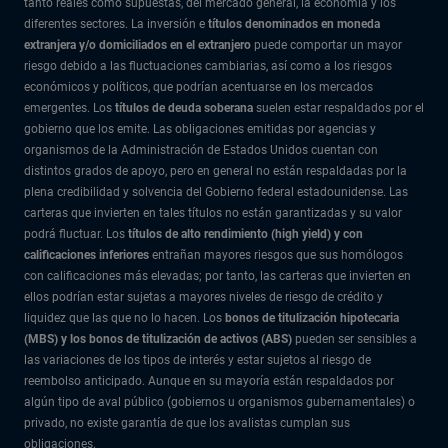
tanto reales como supuestas, del mercado general, la economía y los
diferentes sectores. La inversión e
títulos denominados en moneda
extranjera y/o domiciliados en el extranjero
puede comportar un mayor
riesgo debido a las fluctuaciones cambiarias, así como a los riesgos
económicos y políticos, que podrían acentuarse en los mercados
emergentes. Los
títulos de deuda soberana
suelen estar respaldados por el
gobierno que los emite. Las obligaciones emitidas por agencias y
organismos de la Administración de Estados Unidos cuentan con
distintos grados de apoyo, pero en general no están respaldadas por la
plena credibilidad y solvencia del Gobierno federal estadounidense. Las
carteras que invierten en tales títulos no están garantizadas y su valor
podrá fluctuar. Los
títulos de alto rendimiento (high yield) y con
calificaciones inferiores
entrañan mayores riesgos que sus homólogos
con calificaciones más elevadas; por tanto, las carteras que invierten en
ellos podrían estar sujetas a mayores niveles de riesgo de crédito y
liquidez que las que no lo hacen. Los
bonos de titulización hipotecaria
(MBS) y los bonos de titulización de activos (ABS)
pueden ser sensibles a
las variaciones de los tipos de interés y estar sujetos al riesgo de
reembolso anticipado. Aunque en su mayoría están respaldados por
algún tipo de aval público (gobiernos u organismos gubernamentales) o
privado, no existe garantía de que los avalistas cumplan sus
obligaciones.