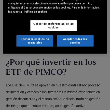
El valor de las participaciones puede fluctuar y el capital
cualquier momento, seleccionando sólo aquellas que desea permitir,
invertido en un ETF de PIMCO puede estar en riesgo.
utilizando el Gestor de preferencias de las cookies. Para más información,
lea nuestra
Política de cookies
Para conocer más en detalle los riesgos potenciales del
fondo, consulte el documento de datos fundamentales
Gestor de preferencias de las
cookies
para el inversor/documento de datos fundamentales
(KIID/KID).
Rechazar cookies no
Aceptar todas las
esenciales
cookies
¿Por qué invertir en los
ETF de PIMCO?
Los ETF de PIMCO se apoyan en nuestro contrastado proceso
de inversión y ofrecen a los inversores la misma experiencia en
gestión de carteras y el mismo enfoque disciplinado de gestión
del riesgo que nuestras estrategias de gestión activa.