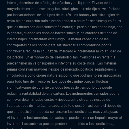
interés, de emisor, de crédito, de inflación y de liquidez. El valor de la
mayoría de los instrumentos y las estrategias de renta fija se ve afectado
por las variaciones de los tipos de interés. Los bonos y las estrategias de
renta fija de duración más elevada tienden a ser más sensibles y volátiles
que los títulos con duraciones más cortas; el precio de los bonos baja, por
lo general, cuando los tipos de interés suben, y los entornos de tipos de
interés bajos incrementan este riesgo. La menor capacidad de las
contrapartes de los bonos para satisfacer sus compromisos podría
contribuir a reducir la liquidez del mercado e incrementar la volatilidad de
los precios. En el momento del reembolso, las inversiones en renta fija
pueden tener un valor superior o inferior a su coste inicial. Las
materias
primas
conllevan mayores riesgos de mercado, políticos, regulatorios y
vinculados a condiciones naturales, por lo que podrían no ser apropiadas
para todo tipo de inversores. Los
tipos de cambio
pueden fluctuar
significativamente durante periodos breves de tiempo, lo que puede
reducir la rentabilidad de una cartera. Los
instrumentos derivados
podrían
conllevar determinados costes y riesgos, entre otros, los riesgos de
liquidez, tipos de interés, mercado, crédito o gestión, así como el riesgo de
que una posición no pueda cerrarse en las condiciones más ventajosas.
Al invertir en instrumentos derivados se puede perder un importe mayor al
invertido. Las
acciones
pueden perder valor debido a las condiciones,