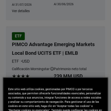
Al 30/06/2026
Al 31/07/2026
Ver detalles
ETF
PIMCO Advantage Emerging Markets
Local Bond UCITS ETF | EMLB
ETF
USD
Calificación Morningstar
Patrimonio neto total
más información
239 MM USD
Morningstar Rating
Al 30/06/2026
Al 31/07/2026
Ver detalles
Este sitio web utiliza cookies, gestionadas por PIMCO o por terceros
asociados, que permiten ofrecerle funcionalidades esenciales, personalizar
su contenido y sus anuncios, integrar funciones de acceso a redes sociales
y analizar su comportamiento de navegación. Para gestionar el uso de las
cookies en este sitio web, haga clic en "Aceptar todas las cookies" o
"Rechazar cookies no esenciales". También puede configurar las cookies en