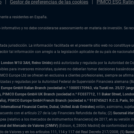
o
Gestor de preferencias de las cookies
PIMCO ESG Ratin
amente a residentes en España.
ulo informativo y no debe considerarse asesoramiento en materia de inversión. Se r
tada jurisdicción. La información facilitada en el presente sitio web no constituye u
cibir tal información con arreglo a la legislación aplicable de su país de nacionalid
t, London W1U 3AH, Reino Unido)
está autorizada y regulada por la Autoridad de 
nibles para inversores minoristas, quienes no deberían tomar decisiones basándose
IMCO Europe Ltd se ofrecen en exclusiva a clientes profesionales, siempre se afirma
rizadas y reguladas por la Autoridad Federal de Supervisión Financiera alemana (Ba
urope GmbH Italian Branch (sociedad n.º 10005170963, via Turati nn. 25/27 (angolo
nda), PIMCO Europe GmbH UK Branch (sociedad n.º FC037712, 11 Baker Street, Lond
paña), PIMCO Europe GmbH French Branch (sociedad n.º 918745621 R.C.S. Paris,
50
International Financial Centre, Dubai, United Arab Emirates)
están, asimismo, sujeta
acuerdo con el artículo 27 de la Ley Financiera Refundida de Italia; (2)
Sucursal irla
ea (relativo a los mercados de instrumentos financieros) de 2017, en su versión m
onal del Mercado de Valores (CNMV)
(Edison, 4, 28006 Madrid) de conformidad con 
ado de Valores y en los artículos 111, 114 y 117 del Real Decreto 217/2008; (5)
Sucur