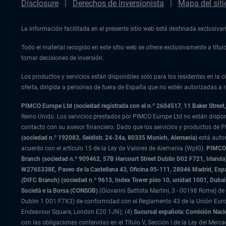
Disclosure
Derechos de inversionista
Mapa del siti
La información facilitada en el presente sitio web está destinada exclusiv
Todo el material recogido en este sitio web se ofrece exclusivamente a tít
tomar decisiones de inversión.
Los productos y servicios están disponibles solo para los residentes en la ci
oferta, dirigida a personas de fuera de España que no estén autorizadas a re
PIMCO Europe Ltd (sociedad registrada con el n.º 2604517
,
11 Baker Stree
Reino Unido. Los servicios prestados por PIMCO Europe Ltd no están dispo
contacto con su asesor financiero. Dado que los servicios y productos de P
(sociedad n.º 192083, Seidlstr. 24-24a, 80335 Munich, Alemania)
está auto
acuerdo con el artículo 15 de la Ley de Valores de Alemania (WpIG).
PIMCO E
Branch (sociedad n.º 909462, 57B Harcourt Street Dublin D02 F721, Irla
W2765338E, Paseo de la Castellana 43, Oficina 05-111, 28046 Madrid, Es
(DIFC Branch) (sociedad n.º 9613, Index Tower piso 10, unidad 1001, Dubai 
Società e la Borsa (CONSOB)
(Giovanni Battista Martini, 3 - 00198 Rome) de 
Dublin 1 D01 F7X3) de conformidad con el Reglamento 43 de la Unión Europ
Endeavour Square, London E20 1JN); (4)
Sucursal española: Comisión Naci
con las obligaciones contenidas en el Título V, Sección I de la Ley del Merc