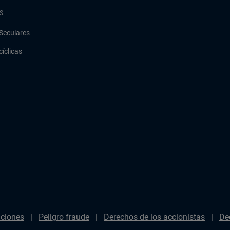
S
Seculares
cíclicas
aciones
Peligro fraude
Derechos de los accionistas
De