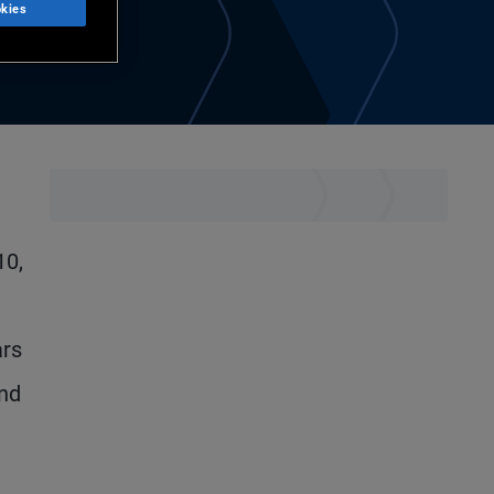
kies
10,
ars
and