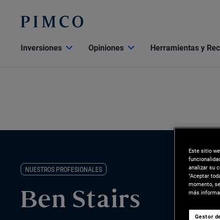
Inversiones
Opiniones
Herramientas y Re
Este sitio w
funcionalida
analizar su 
NUESTROS PROFESIONALES
"Aceptar tod
momento, sel
más informac
Ben Stairs
Gestor de