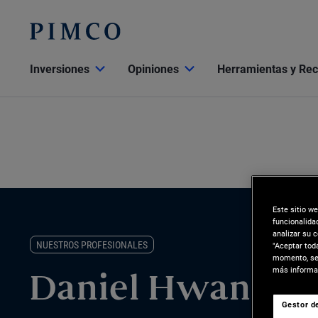
Inversiones
Opiniones
Herramientas y Re
Este sitio w
funcionalida
analizar su 
NUESTROS PROFESIONALES
"Aceptar tod
momento, sel
más informac
Daniel Hwang
Gestor de