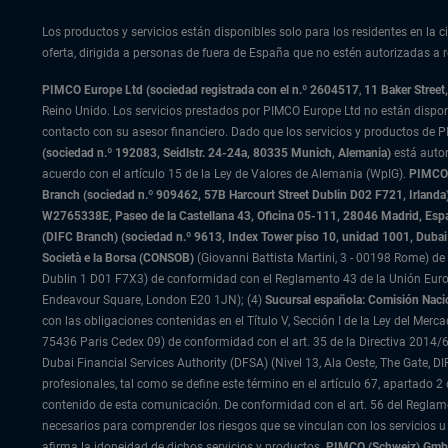
Los productos y servicios están disponibles solo para los residentes en la ci
oferta, dirigida a personas de fuera de España que no estén autorizadas a re
PIMCO Europe Ltd (sociedad registrada con el n.º 2604517
,
11 Baker Stree
Reino Unido. Los servicios prestados por PIMCO Europe Ltd no están dispo
contacto con su asesor financiero. Dado que los servicios y productos de P
(sociedad n.º 192083, Seidlstr. 24-24a, 80335 Munich, Alemania)
está auto
acuerdo con el artículo 15 de la Ley de Valores de Alemania (WpIG).
PIMCO E
Branch (sociedad n.º 909462, 57B Harcourt Street Dublin D02 F721, Irla
W2765338E, Paseo de la Castellana 43, Oficina 05-111, 28046 Madrid, Es
(DIFC Branch) (sociedad n.º 9613, Index Tower piso 10, unidad 1001, Dubai 
Società e la Borsa (CONSOB)
(Giovanni Battista Martini, 3 - 00198 Rome) de 
Dublin 1 D01 F7X3) de conformidad con el Reglamento 43 de la Unión Europ
Endeavour Square, London E20 1JN); (4)
Sucursal española: Comisión Naci
con las obligaciones contenidas en el Título V, Sección I de la Ley del Merc
75436 Paris Cedex 09) de conformidad con el art. 35 de la Directiva 2014/6
Dubai Financial Services Authority (DFSA) (Nivel 13, Ala Oeste, The Gate,
profesionales, tal como se define este término en el artículo 67, apartado
contenido de esta comunicación. De conformidad con el art. 56 del Reglame
necesarios para comprender los riesgos que se vinculan con los servicios u
afirma la idoneidad de dichos servicios y productos.
PIMCO (Schweiz) GmbH 