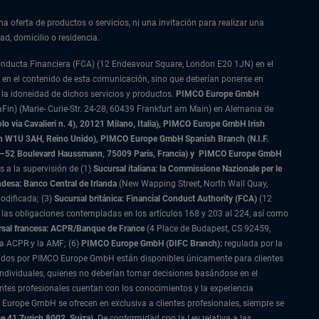
na oferta de productos o servicios, ni una invitación para realizar una
ad, domicilio o residencia.
Conducta Financiera (FCA) (12 Endeavour Square, London E20 1JN) en el
 en el contenido de esta comunicación, sino que deberían ponerse en
 la idoneidad de dichos servicios y productos.
PIMCO Europe GmbH
Fin) (Marie- Curie-Str. 24-28, 60439 Frankfurt am Main) en Alemania de
 via Cavalieri n. 4), 20121 Milano, Italia), PIMCO Europe GmbH Irish
on W1U 3AH, Reino Unido), PIMCO Europe GmbH Spanish Branch (N.I.F.
–52 Boulevard Haussmann, 75009 París, Francia) y
PIMCO Europe GmbH
s a la supervisión de (1)
Sucursal italiana: la Commissione Nazionale per le
ndesa: Banco Central de Irlanda
(New Wapping Street, North Wall Quay,
odificada; (3)
Sucursal británica: Financial Conduct Authority (FCA)
(12
las obligaciones contempladas en los artículos 168 y 203 al 224, así como
sal francesa: ACPR/Banque de France
(4 Place de Budapest, CS 92459,
la ACPR y la AMF; (6)
PIMCO Europe GmbH (DIFC Branch):
regulada por la
restados por PIMCO Europe GmbH están disponibles únicamente para clientes
 individuales, quienes no deberían tomar decisiones basándose en el
ntes profesionales cuentan con los conocimientos y la experiencia
 Europe GmbH se ofrecen en exclusiva a clientes profesionales, siempre se
e 41 Zurich 8002, Suiza)
. De conformidad con la Ley relativa a las