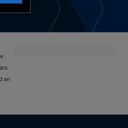
he
ars
d an