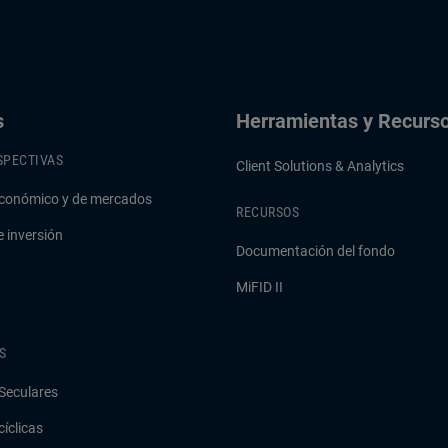
s
Herramientas y Recurs
SPECTIVAS
Client Solutions & Analytics
conómico y de mercados
RECURSOS
e inversión
Documentación del fondo
MiFID II
S
Seculares
cíclicas