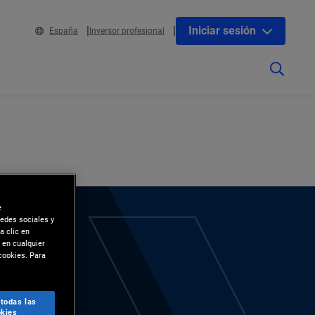
Iniciar sesión
España
Inversor profesional
e
redes sociales y
a clic en
 en cualquier
cookies. Para
 todas las
kies