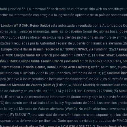
tada jurisdicción. La información facilitada en el presente sitio web no constituye u
cibir tal información con arreglo a la legislación aplicable de su país de nacionalid
t, London W1U 3AH, Reino Unido)
está autorizada y regulada por la Autoridad de 
nibles para inversores minoristas, quienes no deberían tomar decisiones basándose
IMCO Europe Ltd se ofrecen en exclusiva a clientes profesionales, siempre se afirma
rizadas y reguladas por la Autoridad Federal de Supervisión Financiera alemana (Ba
urope GmbH Italian Branch (sociedad n.º 10005170963, via Turati nn. 25/27 (angolo
nda), PIMCO Europe GmbH UK Branch (sociedad n.º FC037712, 11 Baker Street, Lond
paña), PIMCO Europe GmbH French Branch (sociedad n.º 918745621 R.C.S. Paris,
50
International Financial Centre, Dubai, United Arab Emirates)
están, asimismo, sujeta
acuerdo con el artículo 27 de la Ley Financiera Refundida de Italia; (2)
Sucursal irla
ea (relativo a los mercados de instrumentos financieros) de 2017, en su versión m
onal del Mercado de Valores (CNMV)
(Edison, 4, 28006 Madrid) de conformidad con 
ado de Valores y en los artículos 111, 114 y 117 del Real Decreto 217/2008; (5)
Sucur
5/UE relativa a los mercados de instrumentos financieros y bajo la supervisión de 
 DIFC) de acuerdo con el Artículo 48 de la Ley Reguladora de 2004. Los servicios p
 2 de la Ley del Mercado de Valores alemana (WpHG). No están abiertos a inversores
nto (UE) 565/2017, una sociedad de inversión tiene derecho a suponer que los clie
 operaciones de inversión pertinentes. Dado que los servicios y productos de PIMCO
(sociedad registrada en Suiza con el n.º CH-020.4.038.582-2, Brandschenkestrass