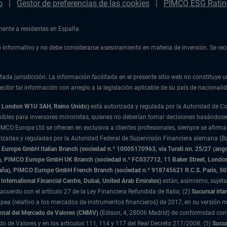
o
Gestor de preferencias de las cookies
PIMCO ESG Ratin
amente a residentes en España.
ulo informativo y no debe considerarse asesoramiento en materia de inversión. Se r
tada jurisdicción. La información facilitada en el presente sitio web no constituye u
cibir tal información con arreglo a la legislación aplicable de su país de nacionalid
t, London W1U 3AH, Reino Unido)
está autorizada y regulada por la Autoridad de 
nibles para inversores minoristas, quienes no deberían tomar decisiones basándose
IMCO Europe Ltd se ofrecen en exclusiva a clientes profesionales, siempre se afirma
rizadas y reguladas por la Autoridad Federal de Supervisión Financiera alemana (Ba
urope GmbH Italian Branch (sociedad n.º 10005170963, via Turati nn. 25/27 (angolo
nda), PIMCO Europe GmbH UK Branch (sociedad n.º FC037712, 11 Baker Street, Lond
paña), PIMCO Europe GmbH French Branch (sociedad n.º 918745621 R.C.S. Paris,
50
International Financial Centre, Dubai, United Arab Emirates)
están, asimismo, sujeta
acuerdo con el artículo 27 de la Ley Financiera Refundida de Italia; (2)
Sucursal irla
ea (relativo a los mercados de instrumentos financieros) de 2017, en su versión m
onal del Mercado de Valores (CNMV)
(Edison, 4, 28006 Madrid) de conformidad con 
ado de Valores y en los artículos 111, 114 y 117 del Real Decreto 217/2008; (5)
Sucur