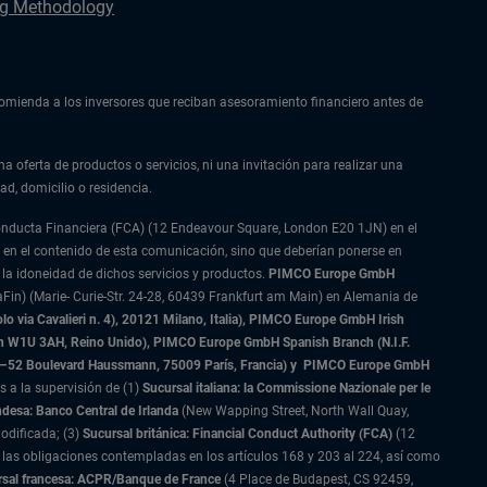
g Methodology
ecomienda a los inversores que reciban asesoramiento financiero antes de
na oferta de productos o servicios, ni una invitación para realizar una
ad, domicilio o residencia.
Conducta Financiera (FCA) (12 Endeavour Square, London E20 1JN) en el
 en el contenido de esta comunicación, sino que deberían ponerse en
 la idoneidad de dichos servicios y productos.
PIMCO Europe GmbH
Fin) (Marie- Curie-Str. 24-28, 60439 Frankfurt am Main) en Alemania de
 via Cavalieri n. 4), 20121 Milano, Italia), PIMCO Europe GmbH Irish
on W1U 3AH, Reino Unido), PIMCO Europe GmbH Spanish Branch (N.I.F.
–52 Boulevard Haussmann, 75009 París, Francia) y
PIMCO Europe GmbH
s a la supervisión de (1)
Sucursal italiana: la Commissione Nazionale per le
ndesa: Banco Central de Irlanda
(New Wapping Street, North Wall Quay,
odificada; (3)
Sucursal británica: Financial Conduct Authority (FCA)
(12
las obligaciones contempladas en los artículos 168 y 203 al 224, así como
sal francesa: ACPR/Banque de France
(4 Place de Budapest, CS 92459,