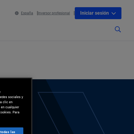
Iniciar sesión
España
Inversor profesional
e
redes sociales y
a clic en
 en cualquier
cookies. Para
 todas las