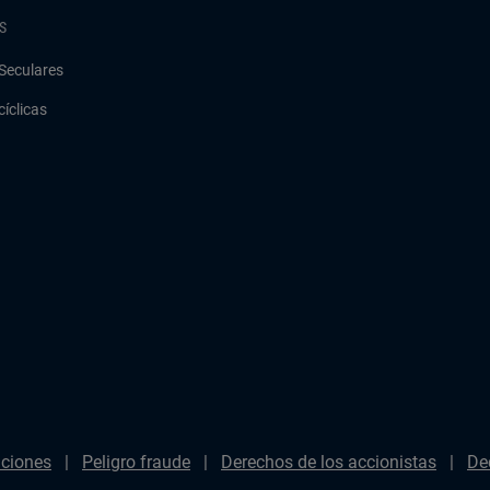
S
Seculares
cíclicas
aciones
Peligro fraude
Derechos de los accionistas
De