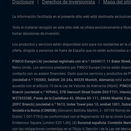
Disclosure
Derechos de inversionista
Mapa del siti
La información facilitada en el presente sitio web está destinada exclusiv
Todo el material recogido en este sitio web se ofrece exclusivamente a tít
tomar decisiones de inversión.
Los productos y servicios están disponibles solo para los residentes en la ci
oferta, dirigida a personas de fuera de España que no estén autorizadas a re
PIMCO Europe Ltd (sociedad registrada con el n.º 2604517
,
11 Baker Stree
Reino Unido. Los servicios prestados por PIMCO Europe Ltd no están dispo
contacto con su asesor financiero. Dado que los servicios y productos de P
(sociedad n.º 192083, Seidlstr. 24-24a, 80335 Munich, Alemania)
está auto
acuerdo con el artículo 15 de la Ley de Valores de Alemania (WpIG).
PIMCO E
Branch (sociedad n.º 909462, 57B Harcourt Street Dublin D02 F721, Irla
W2765338E, Paseo de la Castellana 43, Oficina 05-111, 28046 Madrid, Es
(DIFC Branch) (sociedad n.º 9613, Index Tower piso 10, unidad 1001, Dubai 
Società e la Borsa (CONSOB)
(Giovanni Battista Martini, 3 - 00198 Rome) de 
Dublin 1 D01 F7X3) de conformidad con el Reglamento 43 de la Unión Europ
Endeavour Square, London E20 1JN); (4)
Sucursal española: Comisión Naci
con las obligaciones contenidas en el Título V, Sección I de la Ley del Merc