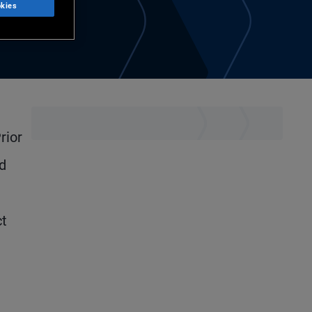
kies
rior
nd
ct