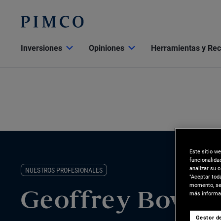
Inversiones
Opiniones
Herramientas y Re
Este sitio w
funcionalida
analizar su 
NUESTROS PROFESIONALES
"Aceptar tod
momento, sel
más informac
Geoffrey Bower
Gestor de