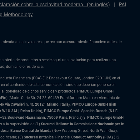
claración sobre la esclavitud moderna - (en inglés)
PAI
g Methodology
ecomienda a los inversores que reciban asesoramiento financiero antes de
na oferta de productos o servicios, ni una invitación para realizar una
ad, domicilio o residencia.
Conducta Financiera (FCA) (12 Endeavour Square, London E20 1JN) en el
 en el contenido de esta comunicación, sino que deberían ponerse en
 la idoneidad de dichos servicios y productos.
PIMCO Europe GmbH
Fin) (Marie- Curie-Str. 24-28, 60439 Frankfurt am Main) en Alemania de
 via Cavalieri n. 4), 20121 Milano, Italia), PIMCO Europe GmbH Irish
on W1U 3AH, Reino Unido), PIMCO Europe GmbH Spanish Branch (N.I.F.
–52 Boulevard Haussmann, 75009 París, Francia) y
PIMCO Europe GmbH
s a la supervisión de (1)
Sucursal italiana: la Commissione Nazionale per le
ndesa: Banco Central de Irlanda
(New Wapping Street, North Wall Quay,
odificada; (3)
Sucursal británica: Financial Conduct Authority (FCA)
(12