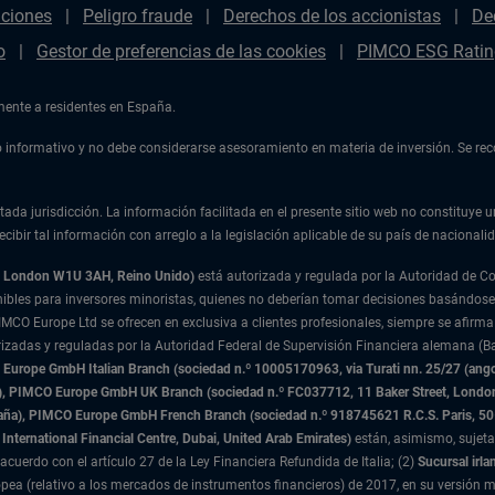
aciones
Peligro fraude
Derechos de los accionistas
De
o
Gestor de preferencias de las cookies
PIMCO ESG Ratin
amente a residentes en España.
ulo informativo y no debe considerarse asesoramiento en materia de inversión. Se r
tada jurisdicción. La información facilitada en el presente sitio web no constituye u
cibir tal información con arreglo a la legislación aplicable de su país de nacionalid
t, London W1U 3AH, Reino Unido)
está autorizada y regulada por la Autoridad de 
nibles para inversores minoristas, quienes no deberían tomar decisiones basándose
IMCO Europe Ltd se ofrecen en exclusiva a clientes profesionales, siempre se afirma
rizadas y reguladas por la Autoridad Federal de Supervisión Financiera alemana (Ba
urope GmbH Italian Branch (sociedad n.º 10005170963, via Turati nn. 25/27 (angolo
nda), PIMCO Europe GmbH UK Branch (sociedad n.º FC037712, 11 Baker Street, Lond
paña), PIMCO Europe GmbH French Branch (sociedad n.º 918745621 R.C.S. Paris,
50
International Financial Centre, Dubai, United Arab Emirates)
están, asimismo, sujeta
acuerdo con el artículo 27 de la Ley Financiera Refundida de Italia; (2)
Sucursal irla
ea (relativo a los mercados de instrumentos financieros) de 2017, en su versión m