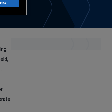
kies
ing
eld,
,
or
orate