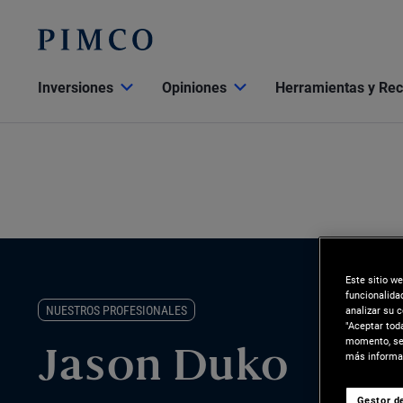
Inversiones
Opiniones
Herramientas y Re
Este sitio w
funcionalida
NUESTROS PROFESIONALES
analizar su 
"Aceptar tod
momento, sel
Jason Duko
más informac
Gestor de