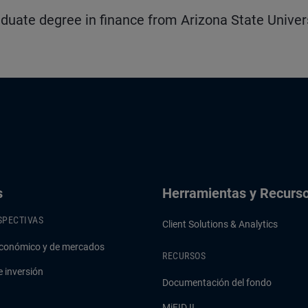
uate degree in finance from Arizona State Univers
s
Herramientas y Recurs
SPECTIVAS
Client Solutions & Analytics
conómico y de mercados
RECURSOS
e inversión
Documentación del fondo
MiFID II