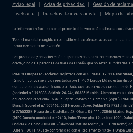
Aviso legal
Avisa de privacidad
Gestión de reclam
Disclosure
Derechos de inversionista
Mapa del siti
La información facilitada en el presente sitio web está destinada exclusiv
Todo el material recogido en este sitio web se ofrece exclusivamente a tít
tomar decisiones de inversión.
Los productos y servicios están disponibles solo para los residentes en la ci
oferta, dirigida a personas de fuera de España que no estén autorizadas a re
PIMCO Europe Ltd (sociedad registrada con el n.º 2604517
,
11 Baker Stree
Reino Unido. Los servicios prestados por PIMCO Europe Ltd no están dispo
contacto con su asesor financiero. Dado que los servicios y productos de P
(sociedad n.º 192083, Seidlstr. 24-24a, 80335 Munich, Alemania)
está auto
acuerdo con el artículo 15 de la Ley de Valores de Alemania (WpIG).
PIMCO E
Branch (sociedad n.º 909462, 57B Harcourt Street Dublin D02 F721, Irla
W2765338E, Paseo de la Castellana 43, Oficina 05-111, 28046 Madrid, Es
(DIFC Branch) (sociedad n.º 9613, Index Tower piso 10, unidad 1001, Dubai 
Società e la Borsa (CONSOB)
(Giovanni Battista Martini, 3 - 00198 Rome) de 
Dublin 1 D01 F7X3) de conformidad con el Reglamento 43 de la Unión Europ