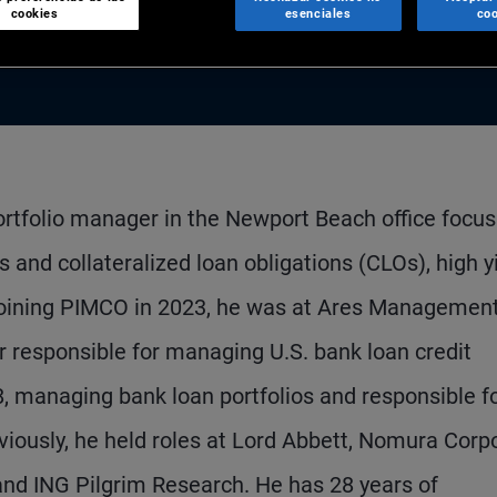
cookies
esenciales
coo
ortfolio manager in the Newport Beach office focus
 and collateralized loan obligations (CLOs), high yi
rejoining PIMCO in 2023, he was at Ares Management
 responsible for managing U.S. bank loan credit
 managing bank loan portfolios and responsible f
eviously, he held roles at Lord Abbett, Nomura Corp
 ING Pilgrim Research. He has 28 years of