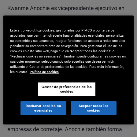
Kwanme Anochie es vicepresidente ejecutivo en
la oficina de Newport Beach y miembro del equipo
de gestión global de patrimonios (Global Wealth
Este sitio web utiliza cookies, gestionadas por PIMCO o por terceros
asociados, que permiten ofrecerle funcionalidades esenciales, personalizar
Management) en Estados Unidos. Se encarga de
su contenido y sus anuncios, integrar funciones de acceso a redes sociales
y analizar su comportamiento de navegación. Para gestionar el uso de las
cookies en este sitio web, haga clic en "Aceptar todas las cookies" o
gestionar las relaciones estratégicas e impulsar el
"Rechazar cookies no esenciales". También puede configurar las cookies en
cualquier momento, seleccionando sólo aquellas que desea permitir,
desarrollo empresarial con asesores de inversión
utilizando el Gestor de preferencias de las cookies. Para más información,
lea nuestra
Política de cookies
en ofertas de productos públicos y privados dentro
del grupo de clientes privados. Con anteriroidad,
Gestor de preferencias de las
cookies
dirigió el negocio de subasesoramiento para la
Rechazar cookies no
Aceptar todas las
gestión de patrimonios globales de EE. UU. y
esenciales
cookies
gestionó relaciones clave con las principales
empresas de corretaje. Anochie también forma