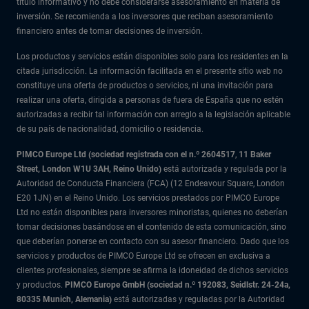
título informativo y no debe considerarse asesoramiento en materia de
inversión. Se recomienda a los inversores que reciban asesoramiento
financiero antes de tomar decisiones de inversión.
Los productos y servicios están disponibles solo para los residentes en la
citada jurisdicción. La información facilitada en el presente sitio web no
constituye una oferta de productos o servicios, ni una invitación para
realizar una oferta, dirigida a personas de fuera de España que no estén
autorizadas a recibir tal información con arreglo a la legislación aplicable
de su país de nacionalidad, domicilio o residencia.
PIMCO Europe Ltd (sociedad registrada con el n.º 2604517
,
11 Baker
Street, London W1U 3AH, Reino Unido)
está autorizada y regulada por la
Autoridad de Conducta Financiera (FCA) (12 Endeavour Square, London
E20 1JN) en el Reino Unido. Los servicios prestados por PIMCO Europe
Ltd no están disponibles para inversores minoristas, quienes no deberían
tomar decisiones basándose en el contenido de esta comunicación, sino
que deberían ponerse en contacto con su asesor financiero. Dado que los
servicios y productos de PIMCO Europe Ltd se ofrecen en exclusiva a
clientes profesionales, siempre se afirma la idoneidad de dichos servicios
y productos.
PIMCO Europe GmbH (sociedad n.º 192083, Seidlstr. 24-24a,
80335 Munich, Alemania)
está autorizadas y reguladas por la Autoridad