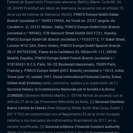
Federal de Supervisión Financiera alemana (BaFin) (Marie- Curie-Str. 24-
28, 60439 Frankfurt am Main) en Alemania de acuerdo con el artículo 15
de la Ley de Valores de Alemania (WpIG).
PIMCO Europe GmbH Italian
Branch (sociedad n.º 10005170963, via Turati nn. 25/27 (angolo via
Cavalieri n. 4), 20121 Milano, Italia), PIMCO Europe GmbH Irish Branch
(sociedad n.º 909462, 57B Harcourt Street Dublin D02 F721, Irlanda),
PIMCO Europe GmbH UK Branch (sociedad n.º FC037712, 11 Baker Street,
London W1U 3AH, Reino Unido), PIMCO Europe GmbH Spanish Branch
(N.I.F. W2765338E, Paseo de la Castellana 43, Oficina 05-111, 28046
Madrid, España), PIMCO Europe GmbH French Branch (sociedad n.º
918745621 R.C.S. Paris,
50–52 Boulevard Haussmann, 75009 París,
Francia) y
PIMCO Europe GmbH (DIFC Branch) (sociedad n.º 9613, Index
Tower piso 10, unidad 1001, Dubai International Financial Centre, Dubai,
United Arab Emirates)
están, asimismo, sujetas a la supervisión de (1)
Sucursal italiana: la Commissione Nazionale per le Società e la Borsa
(CONSOB)
(Giovanni Battista Martini, 3 - 00198 Rome) de acuerdo con el
artículo 27 de la Ley Financiera Refundida de Italia; (2)
Sucursal irlandesa:
Banco Central de Irlanda
(New Wapping Street, North Wall Quay, Dublin 1
D01 F7X3) de conformidad con el Reglamento 43 de la Unión Europea
(relativo a los mercados de instrumentos financieros) de 2017, en su
versión modificada; (3)
Sucursal británica: Financial Conduct Authority