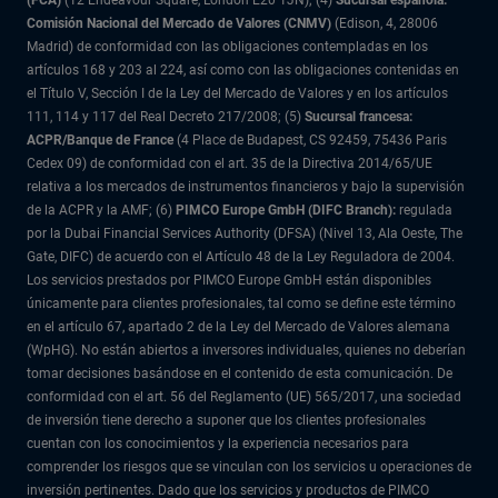
(FCA)
(12 Endeavour Square, London E20 1JN); (4)
Sucursal española:
Comisión Nacional del Mercado de Valores (CNMV)
(Edison, 4, 28006
Madrid) de conformidad con las obligaciones contempladas en los
artículos 168 y 203 al 224, así como con las obligaciones contenidas en
el Título V, Sección I de la Ley del Mercado de Valores y en los artículos
111, 114 y 117 del Real Decreto 217/2008; (5)
Sucursal francesa:
ACPR/Banque de France
(4 Place de Budapest, CS 92459, 75436 Paris
Cedex 09) de conformidad con el art. 35 de la Directiva 2014/65/UE
relativa a los mercados de instrumentos financieros y bajo la supervisión
de la ACPR y la AMF; (6)
PIMCO Europe GmbH (DIFC Branch):
regulada
por la Dubai Financial Services Authority (DFSA) (Nivel 13, Ala Oeste, The
Gate, DIFC) de acuerdo con el Artículo 48 de la Ley Reguladora de 2004.
Los servicios prestados por PIMCO Europe GmbH están disponibles
únicamente para clientes profesionales, tal como se define este término
en el artículo 67, apartado 2 de la Ley del Mercado de Valores alemana
(WpHG). No están abiertos a inversores individuales, quienes no deberían
tomar decisiones basándose en el contenido de esta comunicación. De
conformidad con el art. 56 del Reglamento (UE) 565/2017, una sociedad
de inversión tiene derecho a suponer que los clientes profesionales
cuentan con los conocimientos y la experiencia necesarios para
comprender los riesgos que se vinculan con los servicios u operaciones de
inversión pertinentes. Dado que los servicios y productos de PIMCO