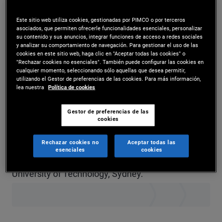
Mr. O'Connor is a senior vice president and
Este sitio web utiliza cookies, gestionadas por PIMCO o por terceros
asociados, que permiten ofrecerle funcionalidades esenciales, personalizar
municipal credit research analyst in the New York
su contenido y sus anuncios, integrar funciones de acceso a redes sociales
y analizar su comportamiento de navegación. Para gestionar el uso de las
office. Prior to joining PIMCO in 2014, he was an
cookies en este sitio web, haga clic en "Aceptar todas las cookies" o
"Rechazar cookies no esenciales". También puede configurar las cookies en
associate at BNP Paribas, where he covered
cualquier momento, seleccionando sólo aquellas que desea permitir,
utilizando el Gestor de preferencias de las cookies. Para más información,
energy and agribusiness companies. Previously,
lea nuestra
Política de cookies
he was an infrastructure credit analyst at Moody's
Gestor de preferencias de las
Investors Service. He has 23 years of investment
cookies
and financial services experience and holds an
Rechazar cookies no
Aceptar todas las
esenciales
cookies
undergraduate degree in business from the
University of Technology, Sydney.