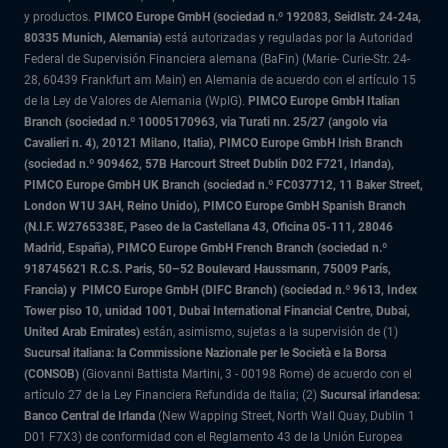
y productos.
PIMCO Europe GmbH (sociedad n.º 192083, Seidlstr. 24-24a,
80335 Munich, Alemania)
está autorizadas y reguladas por la Autoridad
Federal de Supervisión Financiera alemana (BaFin) (Marie- Curie-Str. 24-
28, 60439 Frankfurt am Main) en Alemania de acuerdo con el artículo 15
de la Ley de Valores de Alemania (WpIG).
PIMCO Europe GmbH Italian
Branch (sociedad n.º 10005170963, via Turati nn. 25/27 (angolo via
Cavalieri n. 4), 20121 Milano, Italia), PIMCO Europe GmbH Irish Branch
(sociedad n.º 909462, 57B Harcourt Street Dublin D02 F721, Irlanda),
PIMCO Europe GmbH UK Branch (sociedad n.º FC037712, 11 Baker Street,
London W1U 3AH, Reino Unido), PIMCO Europe GmbH Spanish Branch
(N.I.F. W2765338E, Paseo de la Castellana 43, Oficina 05-111, 28046
Madrid, España), PIMCO Europe GmbH French Branch (sociedad n.º
918745621 R.C.S. Paris,
50–52 Boulevard Haussmann, 75009 París,
Francia) y
PIMCO Europe GmbH (DIFC Branch) (sociedad n.º 9613, Index
Tower piso 10, unidad 1001, Dubai International Financial Centre, Dubai,
United Arab Emirates)
están, asimismo, sujetas a la supervisión de (1)
Sucursal italiana: la Commissione Nazionale per le Società e la Borsa
(CONSOB)
(Giovanni Battista Martini, 3 - 00198 Rome) de acuerdo con el
artículo 27 de la Ley Financiera Refundida de Italia; (2)
Sucursal irlandesa:
Banco Central de Irlanda
(New Wapping Street, North Wall Quay, Dublin 1
D01 F7X3) de conformidad con el Reglamento 43 de la Unión Europea