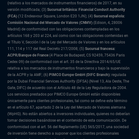
(relativo a los mercados de instrumentos financieros) de 2017, en su
versión modificada; (3)
Sucursal británica: Financial Conduct Authority
(FCA)
(12 Endeavour Square, London E20 1JN); (4)
Sucursal española:
Comisión Nacional del Mercado de Valores (CNMV)
(Edison, 4, 28006
Madrid) de conformidad con las obligaciones contempladas en los
artículos 168 y 203 al 224, así como con las obligaciones contenidas en
el Título V, Sección I de la Ley del Mercado de Valores y en los artículos
111, 114 y 117 del Real Decreto 217/2008; (5)
Sucursal francesa:
ACPR/Banque de France
(4 Place de Budapest, CS 92459, 75436 Paris
Cedex 09) de conformidad con el art. 35 de la Directiva 2014/65/UE
relativa a los mercados de instrumentos financieros y bajo la supervisión
de la ACPR y la AMF; (6)
PIMCO Europe GmbH (DIFC Branch):
regulada
por la Dubai Financial Services Authority (DFSA) (Nivel 13, Ala Oeste, The
Gate, DIFC) de acuerdo con el Artículo 48 de la Ley Reguladora de 2004.
Los servicios prestados por PIMCO Europe GmbH están disponibles
únicamente para clientes profesionales, tal como se define este término
en el artículo 67, apartado 2 de la Ley del Mercado de Valores alemana
(WpHG). No están abiertos a inversores individuales, quienes no deberían
tomar decisiones basándose en el contenido de esta comunicación. De
conformidad con el art. 56 del Reglamento (UE) 565/2017, una sociedad
de inversión tiene derecho a suponer que los clientes profesionales