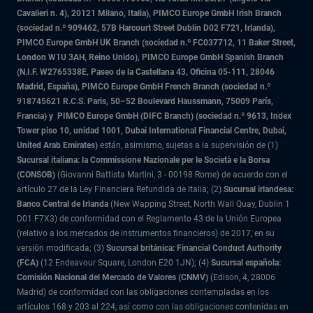
Cavalieri n. 4), 20121 Milano, Italia), PIMCO Europe GmbH Irish Branch
(sociedad n.º 909462, 57B Harcourt Street Dublin D02 F721, Irlanda),
PIMCO Europe GmbH UK Branch (sociedad n.º FC037712, 11 Baker Street,
London W1U 3AH, Reino Unido), PIMCO Europe GmbH Spanish Branch
(N.I.F. W2765338E, Paseo de la Castellana 43, Oficina 05-111, 28046
Madrid, España), PIMCO Europe GmbH French Branch (sociedad n.º
918745621 R.C.S. Paris,
50–52 Boulevard Haussmann, 75009 París,
Francia) y
PIMCO Europe GmbH (DIFC Branch) (sociedad n.º 9613, Index
Tower piso 10, unidad 1001, Dubai International Financial Centre, Dubai,
United Arab Emirates)
están, asimismo, sujetas a la supervisión de (1)
Sucursal italiana: la Commissione Nazionale per le Società e la Borsa
(CONSOB)
(Giovanni Battista Martini, 3 - 00198 Rome) de acuerdo con el
artículo 27 de la Ley Financiera Refundida de Italia; (2)
Sucursal irlandesa:
Banco Central de Irlanda
(New Wapping Street, North Wall Quay, Dublin 1
D01 F7X3) de conformidad con el Reglamento 43 de la Unión Europea
(relativo a los mercados de instrumentos financieros) de 2017, en su
versión modificada; (3)
Sucursal británica: Financial Conduct Authority
(FCA)
(12 Endeavour Square, London E20 1JN); (4)
Sucursal española:
Comisión Nacional del Mercado de Valores (CNMV)
(Edison, 4, 28006
Madrid) de conformidad con las obligaciones contempladas en los
artículos 168 y 203 al 224, así como con las obligaciones contenidas en