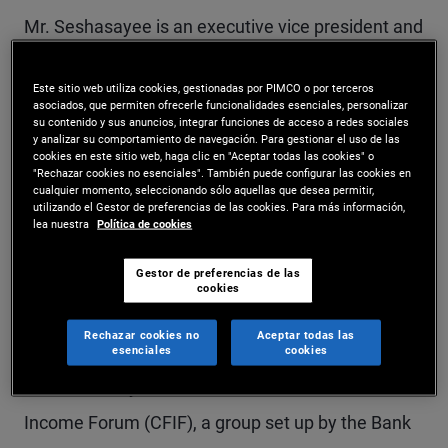
Mr. Seshasayee is an executive vice president and
generalist portfolio manager in the New York
Este sitio web utiliza cookies, gestionadas por PIMCO o por terceros
office, leading Canadian portfolio management.
asociados, que permiten ofrecerle funcionalidades esenciales, personalizar
su contenido y sus anuncios, integrar funciones de acceso a redes sociales
He is a member of PIMCO's Americas portfolio
y analizar su comportamiento de navegación. Para gestionar el uso de las
cookies en este sitio web, haga clic en "Aceptar todas las cookies" o
committee. Previously, he was a portfolio
"Rechazar cookies no esenciales". También puede configurar las cookies en
cualquier momento, seleccionando sólo aquellas que desea permitir,
manager on the MBS and investment grade credit
utilizando el Gestor de preferencias de las cookies. Para más información,
lea nuestra
Política de cookies
desks and a member of PIMCO's diversified
Gestor de preferencias de las
income portfolio management team. Prior to
cookies
joining PIMCO in 2013, he was a member of the
Rechazar cookies no
Aceptar todas las
fixed income research group at Morgan Stanley.
esenciales
cookies
He is currently a member of the Canadian Fixed-
Income Forum (CFIF), a group set up by the Bank