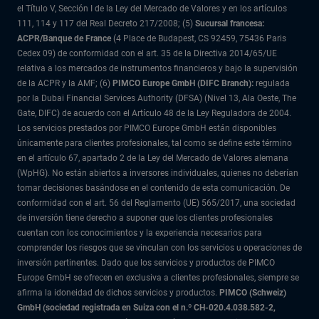
el Título V, Sección I de la Ley del Mercado de Valores y en los artículos
111, 114 y 117 del Real Decreto 217/2008; (5)
Sucursal francesa:
ACPR/Banque de France
(4 Place de Budapest, CS 92459, 75436 Paris
Cedex 09) de conformidad con el art. 35 de la Directiva 2014/65/UE
relativa a los mercados de instrumentos financieros y bajo la supervisión
de la ACPR y la AMF; (6)
PIMCO Europe GmbH (DIFC Branch):
regulada
por la Dubai Financial Services Authority (DFSA) (Nivel 13, Ala Oeste, The
Gate, DIFC) de acuerdo con el Artículo 48 de la Ley Reguladora de 2004.
Los servicios prestados por PIMCO Europe GmbH están disponibles
únicamente para clientes profesionales, tal como se define este término
en el artículo 67, apartado 2 de la Ley del Mercado de Valores alemana
(WpHG). No están abiertos a inversores individuales, quienes no deberían
tomar decisiones basándose en el contenido de esta comunicación. De
conformidad con el art. 56 del Reglamento (UE) 565/2017, una sociedad
de inversión tiene derecho a suponer que los clientes profesionales
cuentan con los conocimientos y la experiencia necesarios para
comprender los riesgos que se vinculan con los servicios u operaciones de
inversión pertinentes. Dado que los servicios y productos de PIMCO
Europe GmbH se ofrecen en exclusiva a clientes profesionales, siempre se
afirma la idoneidad de dichos servicios y productos.
PIMCO (Schweiz)
GmbH (sociedad registrada en Suiza con el n.º CH-020.4.038.582-2,