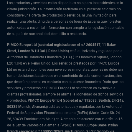
Los productos y servicios están disponibles solo para los residentes en la
citada jurisdicción. La información facilitada en el presente sitio web no
constituye una oferta de productos o servicios, ni una invitación para
realizar una oferta, dirigida a personas de fuera de España que no estén
autorizadas a recibir tal información con arreglo a la legislación aplicable
de su país de nacionalidad, domicilio o residencia.
PIMCO Europe Ltd (sociedad registrada con el n.º 2604517
,
11 Baker
Street, London W1U 3AH, Reino Unido)
está autorizada y regulada por la
Autoridad de Conducta Financiera (FCA) (12 Endeavour Square, London
E20 1JN) en el Reino Unido. Los servicios prestados por PIMCO Europe
Ltd no están disponibles para inversores minoristas, quienes no deberían
tomar decisiones basándose en el contenido de esta comunicación, sino
que deberían ponerse en contacto con su asesor financiero. Dado que los
servicios y productos de PIMCO Europe Ltd se ofrecen en exclusiva a
clientes profesionales, siempre se afirma la idoneidad de dichos servicios
y productos.
PIMCO Europe GmbH (sociedad n.º 192083, Seidlstr. 24-24a,
80335 Munich, Alemania)
está autorizadas y reguladas por la Autoridad
Federal de Supervisión Financiera alemana (BaFin) (Marie- Curie-Str. 24-
28, 60439 Frankfurt am Main) en Alemania de acuerdo con el artículo 15
de la Ley de Valores de Alemania (WpIG).
PIMCO Europe GmbH Italian
Branch (sociedad n.º 10005170963, via Turati nn. 25/27 (angolo via