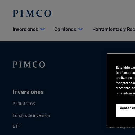
Inversiones
Opiniones
Herramientas y Re
Este sitio w
funcionalida
analizar su 
"Aceptar tod
momento, sel
Inversiones
Opinione
más informac
PRODUCTOS
ÚLTIMAS PER
Gestor de
Fondos de inversión
Comentario e
ETF
Estrategias d