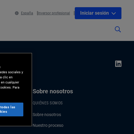
Iniciar sesión
España
Inversor profesional
e
redes sociales y
a clic en
 en cualquier
cookies. Para
os
Sobre nosotros
QUIÉNES SOMOS
 todas las
kies
Sobre nosotros
Nuestro proceso