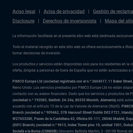
Aviso legal
Avisa de privacidad
Gestión de reclam
Disclosure
Derechos de inversionista
Mapa del siti
La información facilitada en el presente sitio web está destinada exclusiv
Todo el material recogido en este sitio web se ofrece exclusivamente a tít
tomar decisiones de inversión.
Los productos y servicios están disponibles solo para los residentes en la ci
oferta, dirigida a personas de fuera de España que no estén autorizadas a re
PIMCO Europe Ltd (sociedad registrada con el n.º 2604517
,
11 Baker Stree
Reino Unido. Los servicios prestados por PIMCO Europe Ltd no están dispo
contacto con su asesor financiero. Dado que los servicios y productos de P
(sociedad n.º 192083, Seidlstr. 24-24a, 80335 Munich, Alemania)
está auto
acuerdo con el artículo 15 de la Ley de Valores de Alemania (WpIG).
PIMCO E
Branch (sociedad n.º 909462, 57B Harcourt Street Dublin D02 F721, Irla
W2765338E, Paseo de la Castellana 43, Oficina 05-111, 28046 Madrid, Es
(DIFC Branch) (sociedad n.º 9613, Index Tower piso 10, unidad 1001, Dubai 
Società e la Borsa (CONSOB)
(Giovanni Battista Martini, 3 - 00198 Rome) de 