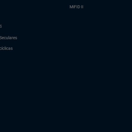
MiFID II
S
Seculares
cíclicas