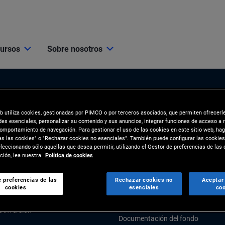
cursos
Sobre nosotros
eb utiliza cookies, gestionadas por PIMCO o por terceros asociados, que permiten ofrecerl
des esenciales, personalizar su contenido y sus anuncios, integrar funciones de acceso a 
comportamiento de navegación. Para gestionar el uso de las cookies en este sitio web, hag
as las cookies" o "Rechazar cookies no esenciales". También puede configurar las cookies
eccionando sólo aquellas que desea permitir, utilizando el Gestor de preferencias de las 
s
Herramientas y Recurs
ión, lea nuestra
Política de cookies
SPECTIVAS
Client Solutions & Analytics
 preferencias de las
Rechazar cookies no
Aceptar
cookies
esenciales
coo
conómico y de mercados
RECURSOS
e inversión
Documentación del fondo