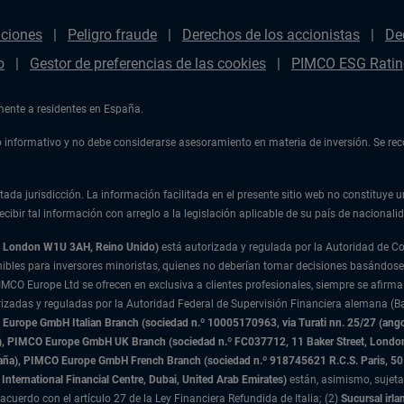
aciones
Peligro fraude
Derechos de los accionistas
De
o
Gestor de preferencias de las cookies
PIMCO ESG Ratin
amente a residentes en España.
ulo informativo y no debe considerarse asesoramiento en materia de inversión. Se r
tada jurisdicción. La información facilitada en el presente sitio web no constituye u
cibir tal información con arreglo a la legislación aplicable de su país de nacionalid
t, London W1U 3AH, Reino Unido)
está autorizada y regulada por la Autoridad de 
nibles para inversores minoristas, quienes no deberían tomar decisiones basándose
IMCO Europe Ltd se ofrecen en exclusiva a clientes profesionales, siempre se afirma
rizadas y reguladas por la Autoridad Federal de Supervisión Financiera alemana (Ba
urope GmbH Italian Branch (sociedad n.º 10005170963, via Turati nn. 25/27 (angolo
nda), PIMCO Europe GmbH UK Branch (sociedad n.º FC037712, 11 Baker Street, Lond
paña), PIMCO Europe GmbH French Branch (sociedad n.º 918745621 R.C.S. Paris,
50
International Financial Centre, Dubai, United Arab Emirates)
están, asimismo, sujeta
acuerdo con el artículo 27 de la Ley Financiera Refundida de Italia; (2)
Sucursal irla