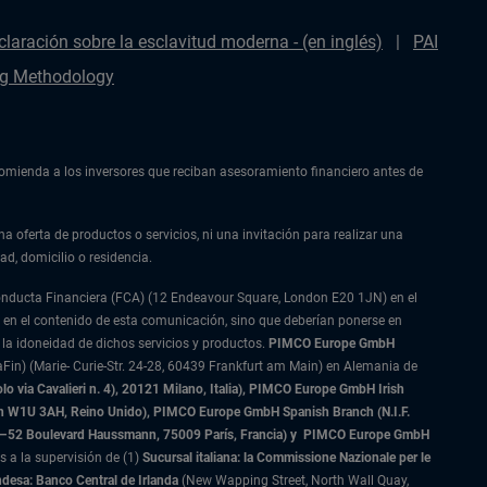
claración sobre la esclavitud moderna - (en inglés)
PAI
g Methodology
ecomienda a los inversores que reciban asesoramiento financiero antes de
na oferta de productos o servicios, ni una invitación para realizar una
ad, domicilio o residencia.
Conducta Financiera (FCA) (12 Endeavour Square, London E20 1JN) en el
 en el contenido de esta comunicación, sino que deberían ponerse en
 la idoneidad de dichos servicios y productos.
PIMCO Europe GmbH
Fin) (Marie- Curie-Str. 24-28, 60439 Frankfurt am Main) en Alemania de
 via Cavalieri n. 4), 20121 Milano, Italia), PIMCO Europe GmbH Irish
on W1U 3AH, Reino Unido), PIMCO Europe GmbH Spanish Branch (N.I.F.
–52 Boulevard Haussmann, 75009 París, Francia) y
PIMCO Europe GmbH
s a la supervisión de (1)
Sucursal italiana: la Commissione Nazionale per le
ndesa: Banco Central de Irlanda
(New Wapping Street, North Wall Quay,