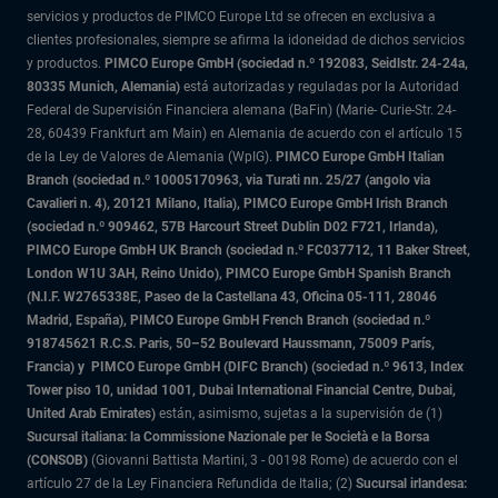
servicios y productos de PIMCO Europe Ltd se ofrecen en exclusiva a
clientes profesionales, siempre se afirma la idoneidad de dichos servicios
y productos.
PIMCO Europe GmbH (sociedad n.º 192083, Seidlstr. 24-24a,
80335 Munich, Alemania)
está autorizadas y reguladas por la Autoridad
Federal de Supervisión Financiera alemana (BaFin) (Marie- Curie-Str. 24-
28, 60439 Frankfurt am Main) en Alemania de acuerdo con el artículo 15
de la Ley de Valores de Alemania (WpIG).
PIMCO Europe GmbH Italian
Branch (sociedad n.º 10005170963, via Turati nn. 25/27 (angolo via
Cavalieri n. 4), 20121 Milano, Italia), PIMCO Europe GmbH Irish Branch
(sociedad n.º 909462, 57B Harcourt Street Dublin D02 F721, Irlanda),
PIMCO Europe GmbH UK Branch (sociedad n.º FC037712, 11 Baker Street,
London W1U 3AH, Reino Unido), PIMCO Europe GmbH Spanish Branch
(N.I.F. W2765338E, Paseo de la Castellana 43, Oficina 05-111, 28046
Madrid, España), PIMCO Europe GmbH French Branch (sociedad n.º
918745621 R.C.S. Paris,
50–52 Boulevard Haussmann, 75009 París,
Francia) y
PIMCO Europe GmbH (DIFC Branch) (sociedad n.º 9613, Index
Tower piso 10, unidad 1001, Dubai International Financial Centre, Dubai,
United Arab Emirates)
están, asimismo, sujetas a la supervisión de (1)
Sucursal italiana: la Commissione Nazionale per le Società e la Borsa
(CONSOB)
(Giovanni Battista Martini, 3 - 00198 Rome) de acuerdo con el
artículo 27 de la Ley Financiera Refundida de Italia; (2)
Sucursal irlandesa: