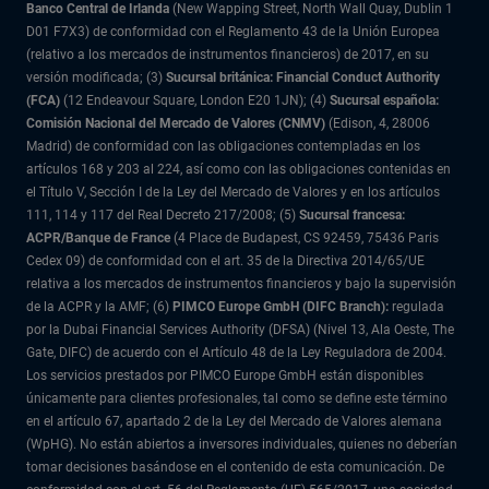
Banco Central de Irlanda
(New Wapping Street, North Wall Quay, Dublin 1
D01 F7X3) de conformidad con el Reglamento 43 de la Unión Europea
(relativo a los mercados de instrumentos financieros) de 2017, en su
versión modificada; (3)
Sucursal británica: Financial Conduct Authority
(FCA)
(12 Endeavour Square, London E20 1JN); (4)
Sucursal española:
Comisión Nacional del Mercado de Valores (CNMV)
(Edison, 4, 28006
Madrid) de conformidad con las obligaciones contempladas en los
artículos 168 y 203 al 224, así como con las obligaciones contenidas en
el Título V, Sección I de la Ley del Mercado de Valores y en los artículos
111, 114 y 117 del Real Decreto 217/2008; (5)
Sucursal francesa:
ACPR/Banque de France
(4 Place de Budapest, CS 92459, 75436 Paris
Cedex 09) de conformidad con el art. 35 de la Directiva 2014/65/UE
relativa a los mercados de instrumentos financieros y bajo la supervisión
de la ACPR y la AMF; (6)
PIMCO Europe GmbH (DIFC Branch):
regulada
por la Dubai Financial Services Authority (DFSA) (Nivel 13, Ala Oeste, The
Gate, DIFC) de acuerdo con el Artículo 48 de la Ley Reguladora de 2004.
Los servicios prestados por PIMCO Europe GmbH están disponibles
únicamente para clientes profesionales, tal como se define este término
en el artículo 67, apartado 2 de la Ley del Mercado de Valores alemana
(WpHG). No están abiertos a inversores individuales, quienes no deberían
tomar decisiones basándose en el contenido de esta comunicación. De