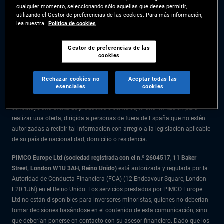
cualquier momento, seleccionando sólo aquellas que desea permitir,
La información facilitada en el presente sitio web está destinada
utilizando el Gestor de preferencias de las cookies. Para más información,
exclusivamente a residentes en España.
lea nuestra
Política de cookies
Todo el material recogido en este sitio web se ofrece exclusivamente a
título informativo y no debe considerarse asesoramiento en materia de
Gestor de preferencias de las
cookies
inversión. Se recomienda a los inversores que reciban asesoramiento
financiero antes de tomar decisiones de inversión.
Rechazar cookies no
Aceptar todas las
esenciales
cookies
Los productos y servicios están disponibles solo para los residentes en la
citada jurisdicción. La información facilitada en el presente sitio web no
constituye una oferta de productos o servicios, ni una invitación para
realizar una oferta, dirigida a personas de fuera de España que no estén
autorizadas a recibir tal información con arreglo a la legislación aplicable
de su país de nacionalidad, domicilio o residencia.
PIMCO Europe Ltd (sociedad registrada con el n.º 2604517
,
11 Baker
Street, London W1U 3AH, Reino Unido)
está autorizada y regulada por la
Autoridad de Conducta Financiera (FCA) (12 Endeavour Square, London
E20 1JN) en el Reino Unido. Los servicios prestados por PIMCO Europe
Ltd no están disponibles para inversores minoristas, quienes no deberían
tomar decisiones basándose en el contenido de esta comunicación, sino
que deberían ponerse en contacto con su asesor financiero. Dado que los