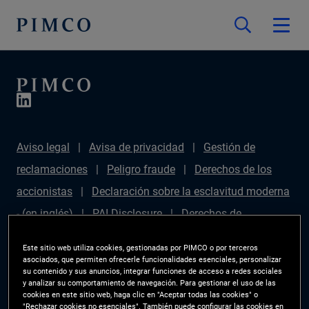
Aviso legal
Avisa de privacidad
Gestión de
reclamaciones
Peligro fraude
Derechos de los
accionistas
Declaración sobre la esclavitud moderna
- (en inglés)
PAI Disclosure
Derechos de
inversionista
Mapa del sitio
Gestor de
Este sitio web utiliza cookies, gestionadas por PIMCO o por terceros
preferencias de las cookies
PIMCO ESG Rating
asociados, que permiten ofrecerle funcionalidades esenciales, personalizar
su contenido y sus anuncios, integrar funciones de acceso a redes sociales
Methodology
y analizar su comportamiento de navegación. Para gestionar el uso de las
cookies en este sitio web, haga clic en "Aceptar todas las cookies" o
"Rechazar cookies no esenciales". También puede configurar las cookies en