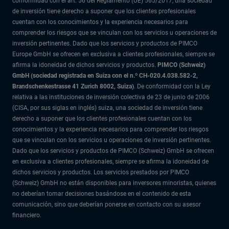
conformidad con el art. 56 del Reglamento (UE) 565/2017, una sociedad
de inversión tiene derecho a suponer que los clientes profesionales
cuentan con los conocimientos y la experiencia necesarios para
comprender los riesgos que se vinculan con los servicios u operaciones de
inversión pertinentes. Dado que los servicios y productos de PIMCO
Europe GmbH se ofrecen en exclusiva a clientes profesionales, siempre se
afirma la idoneidad de dichos servicios y productos.
PIMCO (Schweiz)
GmbH (sociedad registrada en Suiza con el n.º CH-020.4.038.582-2,
Brandschenkestrasse 41 Zurich 8002, Suiza)
. De conformidad con la Ley
relativa a las instituciones de inversión colectiva de 23 de junio de 2006
(CISA, por sus siglas en inglés) suiza, una sociedad de inversión tiene
derecho a suponer que los clientes profesionales cuentan con los
conocimientos y la experiencia necesarios para comprender los riesgos
que se vinculan con los servicios u operaciones de inversión pertinentes.
Dado que los servicios y productos de PIMCO (Schweiz) GmbH se ofrecen
en exclusiva a clientes profesionales, siempre se afirma la idoneidad de
dichos servicios y productos. Los servicios prestados por PIMCO
(Schweiz) GmbH no están disponibles para inversores minoristas, quienes
no deberían tomar decisiones basándose en el contenido de esta
comunicación, sino que deberían ponerse en contacto con su asesor
financiero.