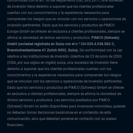
conformidad con el art. 56 del Reglamento (UE) 565/2017, una sociedad
de inversión tiene derecho a suponer que los clientes profesionales
cuentan con los conocimientos y la experiencia necesarios para
comprender los riesgos que se vinculan con los servicios u operaciones de
inversión pertinentes. Dado que los servicios y productos de PIMCO
Europe GmbH se ofrecen en exclusiva a clientes profesionales, siempre se
afirma la idoneidad de dichos servicios y productos.
PIMCO (Schweiz)
GmbH (sociedad registrada en Suiza con el n.º CH-020.4.038.582-2,
Brandschenkestrasse 41 Zurich 8002, Suiza)
. De conformidad con la Ley
relativa a las instituciones de inversión colectiva de 23 de junio de 2006
(CISA, por sus siglas en inglés) suiza, una sociedad de inversión tiene
derecho a suponer que los clientes profesionales cuentan con los
conocimientos y la experiencia necesarios para comprender los riesgos
que se vinculan con los servicios u operaciones de inversión pertinentes.
Dado que los servicios y productos de PIMCO (Schweiz) GmbH se ofrecen
en exclusiva a clientes profesionales, siempre se afirma la idoneidad de
dichos servicios y productos. Los servicios prestados por PIMCO
(Schweiz) GmbH no están disponibles para inversores minoristas, quienes
no deberían tomar decisiones basándose en el contenido de esta
comunicación, sino que deberían ponerse en contacto con su asesor
financiero.