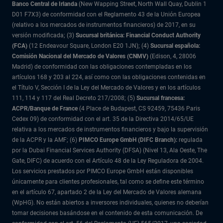
Banco Central de Irlanda
(New Wapping Street, North Wall Quay, Dublin 1
D01 F7X3) de conformidad con el Reglamento 43 de la Unión Europea
(relativo a los mercados de instrumentos financieros) de 2017, en su
versión modificada; (3)
Sucursal británica: Financial Conduct Authority
(FCA)
(12 Endeavour Square, London E20 1JN); (4)
Sucursal española:
Comisión Nacional del Mercado de Valores (CNMV)
(Edison, 4, 28006
Madrid) de conformidad con las obligaciones contempladas en los
artículos 168 y 203 al 224, así como con las obligaciones contenidas en
el Título V, Sección I de la Ley del Mercado de Valores y en los artículos
111, 114 y 117 del Real Decreto 217/2008; (5)
Sucursal francesa:
ACPR/Banque de France
(4 Place de Budapest, CS 92459, 75436 Paris
Cedex 09) de conformidad con el art. 35 de la Directiva 2014/65/UE
relativa a los mercados de instrumentos financieros y bajo la supervisión
de la ACPR y la AMF; (6)
PIMCO Europe GmbH (DIFC Branch):
regulada
por la Dubai Financial Services Authority (DFSA) (Nivel 13, Ala Oeste, The
Gate, DIFC) de acuerdo con el Artículo 48 de la Ley Reguladora de 2004.
Los servicios prestados por PIMCO Europe GmbH están disponibles
únicamente para clientes profesionales, tal como se define este término
en el artículo 67, apartado 2 de la Ley del Mercado de Valores alemana
(WpHG). No están abiertos a inversores individuales, quienes no deberían
tomar decisiones basándose en el contenido de esta comunicación. De