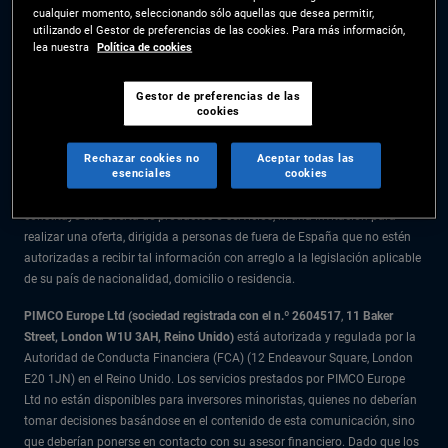
cualquier momento, seleccionando sólo aquellas que desea permitir,
La información facilitada en el presente sitio web está destinada
utilizando el Gestor de preferencias de las cookies. Para más información,
exclusivamente a residentes en España.
lea nuestra
Política de cookies
Todo el material recogido en este sitio web se ofrece exclusivamente a
título informativo y no debe considerarse asesoramiento en materia de
Gestor de preferencias de las
cookies
inversión. Se recomienda a los inversores que reciban asesoramiento
financiero antes de tomar decisiones de inversión.
Rechazar cookies no
Aceptar todas las
esenciales
cookies
Los productos y servicios están disponibles solo para los residentes en la
citada jurisdicción. La información facilitada en el presente sitio web no
constituye una oferta de productos o servicios, ni una invitación para
realizar una oferta, dirigida a personas de fuera de España que no estén
autorizadas a recibir tal información con arreglo a la legislación aplicable
de su país de nacionalidad, domicilio o residencia.
PIMCO Europe Ltd (sociedad registrada con el n.º 2604517
,
11 Baker
Street, London W1U 3AH, Reino Unido)
está autorizada y regulada por la
Autoridad de Conducta Financiera (FCA) (12 Endeavour Square, London
E20 1JN) en el Reino Unido. Los servicios prestados por PIMCO Europe
Ltd no están disponibles para inversores minoristas, quienes no deberían
tomar decisiones basándose en el contenido de esta comunicación, sino
que deberían ponerse en contacto con su asesor financiero. Dado que los