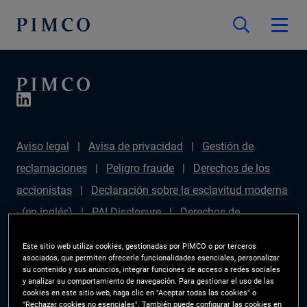
Aviso legal
Avisa de privacidad
Gestión de
reclamaciones
Peligro fraude
Derechos de los
accionistas
Declaración sobre la esclavitud moderna
- (en inglés)
PAI Disclosure
Derechos de
inversionista
Mapa del sitio
Gestor de
Este sitio web utiliza cookies, gestionadas por PIMCO o por terceros
preferencias de las cookies
PIMCO ESG Rating
asociados, que permiten ofrecerle funcionalidades esenciales, personalizar
su contenido y sus anuncios, integrar funciones de acceso a redes sociales
Methodology
y analizar su comportamiento de navegación. Para gestionar el uso de las
cookies en este sitio web, haga clic en "Aceptar todas las cookies" o
"Rechazar cookies no esenciales". También puede configurar las cookies en