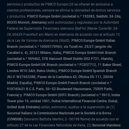
servicios y productos de PIMCO Europe Ltd se ofrecen en exclusiva a
clientes profesionales, siempre se afirma la idoneidad de dichos servicios
y productos.
PIMCO Europe GmbH (sociedad n.º 192083, Seidlstr. 24-24a,
80335 Munich, Alemania)
está autorizadas y reguladas por la Autoridad
Federal de Supervisión Financiera alemana (BaFin) (Marie- Curie-Str. 24-
28, 60439 Frankfurt am Main) en Alemania de acuerdo con el artículo 15
de la Ley de Valores de Alemania (WpIG).
PIMCO Europe GmbH Italian
Branch (sociedad n.º 10005170963, via Turati nn. 25/27 (angolo via
Cavalieri n. 4), 20121 Milano, Italia), PIMCO Europe GmbH Irish Branch
(sociedad n.º 909462, 57B Harcourt Street Dublin D02 F721, Irlanda),
PIMCO Europe GmbH UK Branch (sociedad n.º FC037712, 11 Baker Street,
London W1U 3AH, Reino Unido), PIMCO Europe GmbH Spanish Branch
(N.I.F. W2765338E, Paseo de la Castellana 43, Oficina 05-111, 28046
Madrid, España), PIMCO Europe GmbH French Branch (sociedad n.º
918745621 R.C.S. Paris,
50–52 Boulevard Haussmann, 75009 París,
Francia) y
PIMCO Europe GmbH (DIFC Branch) (sociedad n.º 9613, Index
Tower piso 10, unidad 1001, Dubai International Financial Centre, Dubai,
United Arab Emirates)
están, asimismo, sujetas a la supervisión de (1)
Sucursal italiana: la Commissione Nazionale per le Società e la Borsa
(CONSOB)
(Giovanni Battista Martini, 3 - 00198 Rome) de acuerdo con el
artículo 27 de la Ley Financiera Refundida de Italia; (2)
Sucursal irlandesa: