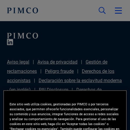
Aviso legal
Avisa de privacidad
Gestión de
reclamaciones
Peligro fraude
Derechos de los
accionistas
Declaración sobre la esclavitud moderna
- (en inglés)
PAI Disclosure
Derechos de
inversionista
Mapa del sitio
Gestor de
Este sitio web utiliza cookies, gestionadas por PIMCO o por terceros
preferencias de las cookies
PIMCO ESG Rating
asociados, que permiten ofrecerle funcionalidades esenciales, personalizar
su contenido y sus anuncios, integrar funciones de acceso a redes sociales
Methodology
y analizar su comportamiento de navegación. Para gestionar el uso de las
cookies en este sitio web, haga clic en "Aceptar todas las cookies" o
"Rechazar cookies no esenciales". También puede configurar las cookies en