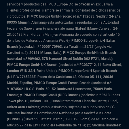
servicios y productos de PIMCO Europe Ltd se ofrecen en exclusiva a
clientes profesionales, siempre se afirma la idoneidad de dichos servicios
y productos.
PIMCO Europe GmbH (sociedad n.º 192083, Seidlstr. 24-24a,
80335 Munich, Alemania)
está autorizadas y reguladas por la Autoridad
Federal de Supervisión Financiera alemana (BaFin) (Marie- Curie-Str. 24-
28, 60439 Frankfurt am Main) en Alemania de acuerdo con el artículo 15
de la Ley de Valores de Alemania (WpIG).
PIMCO Europe GmbH Italian
Branch (sociedad n.º 10005170963, via Turati nn. 25/27 (angolo via
Cavalieri n. 4), 20121 Milano, Italia), PIMCO Europe GmbH Irish Branch
(sociedad n.º 909462, 57B Harcourt Street Dublin D02 F721, Irlanda),
PIMCO Europe GmbH UK Branch (sociedad n.º FC037712, 11 Baker Street,
London W1U 3AH, Reino Unido), PIMCO Europe GmbH Spanish Branch
(N.I.F. W2765338E, Paseo de la Castellana 43, Oficina 05-111, 28046
Madrid, España), PIMCO Europe GmbH French Branch (sociedad n.º
918745621 R.C.S. Paris,
50–52 Boulevard Haussmann, 75009 París,
Francia) y
PIMCO Europe GmbH (DIFC Branch) (sociedad n.º 9613, Index
Tower piso 10, unidad 1001, Dubai International Financial Centre, Dubai,
United Arab Emirates)
están, asimismo, sujetas a la supervisión de (1)
Sucursal italiana: la Commissione Nazionale per le Società e la Borsa
(CONSOB)
(Giovanni Battista Martini, 3 - 00198 Rome) de acuerdo con el
artículo 27 de la Ley Financiera Refundida de Italia; (2)
Sucursal irlandesa: