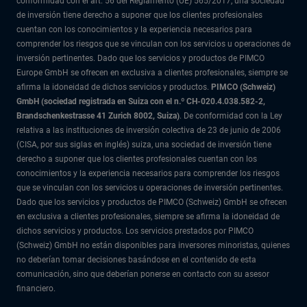
conformidad con el art. 56 del Reglamento (UE) 565/2017, una sociedad
de inversión tiene derecho a suponer que los clientes profesionales
cuentan con los conocimientos y la experiencia necesarios para
comprender los riesgos que se vinculan con los servicios u operaciones de
inversión pertinentes. Dado que los servicios y productos de PIMCO
Europe GmbH se ofrecen en exclusiva a clientes profesionales, siempre se
afirma la idoneidad de dichos servicios y productos.
PIMCO (Schweiz)
GmbH (sociedad registrada en Suiza con el n.º CH-020.4.038.582-2,
Brandschenkestrasse 41 Zurich 8002, Suiza)
. De conformidad con la Ley
relativa a las instituciones de inversión colectiva de 23 de junio de 2006
(CISA, por sus siglas en inglés) suiza, una sociedad de inversión tiene
derecho a suponer que los clientes profesionales cuentan con los
conocimientos y la experiencia necesarios para comprender los riesgos
que se vinculan con los servicios u operaciones de inversión pertinentes.
Dado que los servicios y productos de PIMCO (Schweiz) GmbH se ofrecen
en exclusiva a clientes profesionales, siempre se afirma la idoneidad de
dichos servicios y productos. Los servicios prestados por PIMCO
(Schweiz) GmbH no están disponibles para inversores minoristas, quienes
no deberían tomar decisiones basándose en el contenido de esta
comunicación, sino que deberían ponerse en contacto con su asesor
financiero.