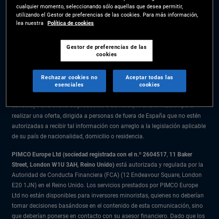
cualquier momento, seleccionando sólo aquellas que desea permitir,
La información facilitada en el presente sitio web está destinada
utilizando el Gestor de preferencias de las cookies. Para más información,
exclusivamente a residentes en España.
lea nuestra
Política de cookies
Todo el material recogido en este sitio web se ofrece exclusivamente a
título informativo y no debe considerarse asesoramiento en materia de
Gestor de preferencias de las
cookies
inversión. Se recomienda a los inversores que reciban asesoramiento
financiero antes de tomar decisiones de inversión.
Rechazar cookies no
Aceptar todas las
esenciales
cookies
Los productos y servicios están disponibles solo para los residentes en la
citada jurisdicción. La información facilitada en el presente sitio web no
constituye una oferta de productos o servicios, ni una invitación para
realizar una oferta, dirigida a personas de fuera de España que no estén
autorizadas a recibir tal información con arreglo a la legislación aplicable
de su país de nacionalidad, domicilio o residencia.
PIMCO Europe Ltd (sociedad registrada con el n.º 2604517
,
11 Baker
Street, London W1U 3AH, Reino Unido)
está autorizada y regulada por la
Autoridad de Conducta Financiera (FCA) (12 Endeavour Square, London
E20 1JN) en el Reino Unido. Los servicios prestados por PIMCO Europe
Ltd no están disponibles para inversores minoristas, quienes no deberían
tomar decisiones basándose en el contenido de esta comunicación, sino
que deberían ponerse en contacto con su asesor financiero. Dado que los