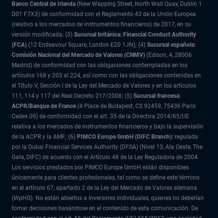
Banco Central de Irlanda
(New Wapping Street, North Wall Quay, Dublin 1
D01 F7X3) de conformidad con el Reglamento 43 de la Unión Europea
(relativo a los mercados de instrumentos financieros) de 2017, en su
versión modificada; (3)
Sucursal británica: Financial Conduct Authority
(FCA)
(12 Endeavour Square, London E20 1JN); (4)
Sucursal española:
Comisión Nacional del Mercado de Valores (CNMV)
(Edison, 4, 28006
Madrid) de conformidad con las obligaciones contempladas en los
artículos 168 y 203 al 224, así como con las obligaciones contenidas en
el Título V, Sección I de la Ley del Mercado de Valores y en los artículos
111, 114 y 117 del Real Decreto 217/2008; (5)
Sucursal francesa:
ACPR/Banque de France
(4 Place de Budapest, CS 92459, 75436 Paris
Cedex 09) de conformidad con el art. 35 de la Directiva 2014/65/UE
relativa a los mercados de instrumentos financieros y bajo la supervisión
de la ACPR y la AMF; (6)
PIMCO Europe GmbH (DIFC Branch):
regulada
por la Dubai Financial Services Authority (DFSA) (Nivel 13, Ala Oeste, The
Gate, DIFC) de acuerdo con el Artículo 48 de la Ley Reguladora de 2004.
Los servicios prestados por PIMCO Europe GmbH están disponibles
únicamente para clientes profesionales, tal como se define este término
en el artículo 67, apartado 2 de la Ley del Mercado de Valores alemana
(WpHG). No están abiertos a inversores individuales, quienes no deberían
tomar decisiones basándose en el contenido de esta comunicación. De