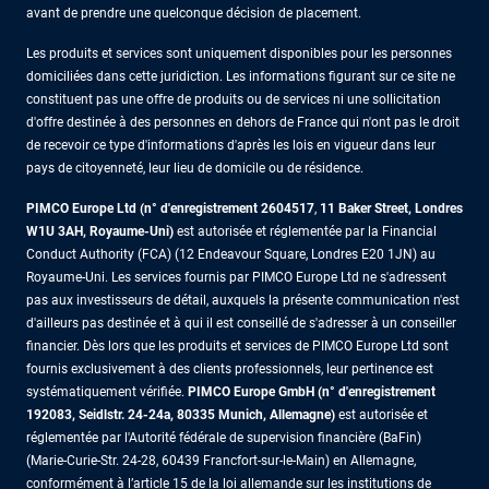
avant de prendre une quelconque décision de placement.
Les produits et services sont uniquement disponibles pour les personnes
domiciliées dans cette juridiction. Les informations figurant sur ce site ne
constituent pas une offre de produits ou de services ni une sollicitation
d'offre destinée à des personnes en dehors de France qui n'ont pas le droit
de recevoir ce type d'informations d'après les lois en vigueur dans leur
pays de citoyenneté, leur lieu de domicile ou de résidence.
PIMCO Europe Ltd (n° d'enregistrement 2604517
,
11 Baker Street, Londres
W1U 3AH, Royaume-Uni)
est autorisée et réglementée par la Financial
Conduct Authority (FCA) (12 Endeavour Square, Londres E20 1JN) au
Royaume-Uni. Les services fournis par PIMCO Europe Ltd ne s'adressent
pas aux investisseurs de détail, auxquels la présente communication n'est
d'ailleurs pas destinée et à qui il est conseillé de s'adresser à un conseiller
financier. Dès lors que les produits et services de PIMCO Europe Ltd sont
fournis exclusivement à des clients professionnels, leur pertinence est
systématiquement vérifiée.
PIMCO Europe GmbH (n° d'enregistrement
192083, Seidlstr. 24-24a, 80335 Munich, Allemagne)
est autorisée et
réglementée par l'Autorité fédérale de supervision financière (BaFin)
(Marie-Curie-Str. 24-28, 60439 Francfort-sur-le-Main) en Allemagne,
conformément à l’article 15 de la loi allemande sur les institutions de