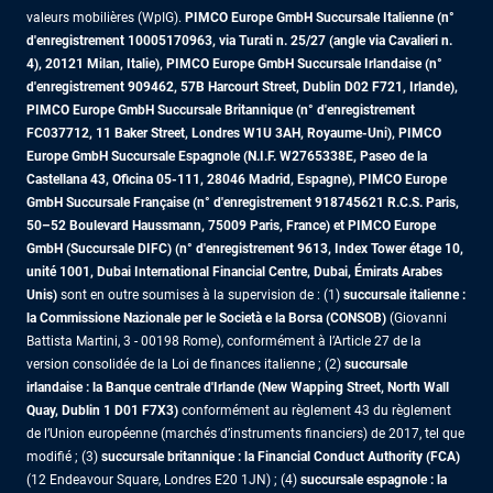
valeurs mobilières (WpIG).
PIMCO Europe GmbH Succursale Italienne (n°
d'enregistrement 10005170963, via Turati n. 25/27 (angle via Cavalieri n.
4), 20121 Milan, Italie), PIMCO Europe GmbH Succursale Irlandaise (n°
d'enregistrement 909462, 57B Harcourt Street, Dublin D02 F721, Irlande),
PIMCO Europe GmbH Succursale Britannique (n° d'enregistrement
FC037712, 11 Baker Street, Londres W1U 3AH, Royaume-Uni), PIMCO
Europe GmbH Succursale Espagnole (N.I.F. W2765338E, Paseo de la
Castellana 43, Oficina 05-111, 28046 Madrid, Espagne), PIMCO Europe
GmbH Succursale Française (n° d'enregistrement 918745621 R.C.S. Paris,
50–52 Boulevard Haussmann, 75009 Paris, France)
et PIMCO Europe
GmbH (Succursale DIFC) (n° d'enregistrement 9613, Index Tower étage 10,
unité 1001, Dubai International Financial Centre, Dubai, Émirats Arabes
Unis)
sont en outre soumises à la supervision de : (1)
succursale italienne :
la Commissione Nazionale per le Società e la Borsa (CONSOB)
(Giovanni
Battista Martini, 3 - 00198 Rome), conformément à l’Article 27 de la
version consolidée de la Loi de finances italienne ; (2)
succursale
irlandaise : la Banque centrale d'Irlande (New Wapping Street, North Wall
Quay, Dublin 1 D01 F7X3)
conformément au règlement 43 du règlement
de l’Union européenne (marchés d’instruments financiers) de 2017, tel que
modifié ; (3)
succursale britannique : la Financial Conduct Authority (FCA)
(12 Endeavour Square, Londres E20 1JN) ; (4)
succursale espagnole : la