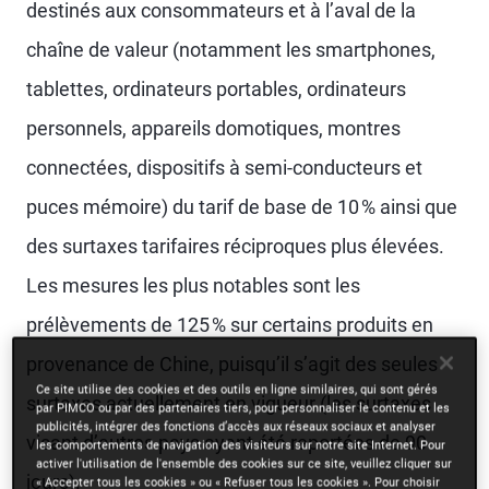
destinés aux consommateurs et à l’aval de la
chaîne de valeur (notamment les smartphones,
tablettes, ordinateurs portables, ordinateurs
personnels, appareils domotiques, montres
connectées, dispositifs à semi-conducteurs et
puces mémoire) du tarif de base de 10 % ainsi que
des surtaxes tarifaires réciproques plus élevées.
Les mesures les plus notables sont les
prélèvements de 125 % sur certains produits en
provenance de Chine, puisqu’il s’agit des seules
Ce site utilise des cookies et des outils en ligne similaires, qui sont gérés
surtaxes actuellement en vigueur (les surtaxes
par PIMCO ou par des partenaires tiers, pour personnaliser le contenu et les
publicités, intégrer des fonctions d’accès aux réseaux sociaux et analyser
visant d’autres pays ayant été reportées de 90
les comportements de navigation des visiteurs sur notre site Internet. Pour
activer l'utilisation de l'ensemble des cookies sur ce site, veuillez cliquer sur
jours).
« Accepter tous les cookies » ou « Refuser tous les cookies ». Pour choisir