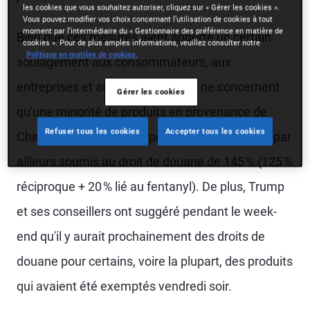
les cookies que vous souhaitez autoriser, cliquez sur « Gérer les cookies ».
Vous pouvez modifier vos choix concernant l’utilisation de cookies à tout
moment par l’intermédiaire du « Gestionnaire des préférence en matière de
Bien que ces mesures aient apporté un certain
cookies ». Pour de plus amples informations, veuillez consulter notre
Politique en matière de cookies.
soulagement aux consommateurs, aux
entreprises et aux marchés, elles ne concernent
Gérer les cookies
qu'une minorité de produits en provenance de
Refuser tous les cookies
Accepter tous les cookies
Chine, même si les plus populaires, qui restent par
ailleurs soumis au droit de douane de 145 % (125 %
réciproque + 20 % lié au fentanyl). De plus, Trump
et ses conseillers ont suggéré pendant le week-
end qu'il y aurait prochainement des droits de
douane pour certains, voire la plupart, des produits
qui avaient été exemptés vendredi soir.