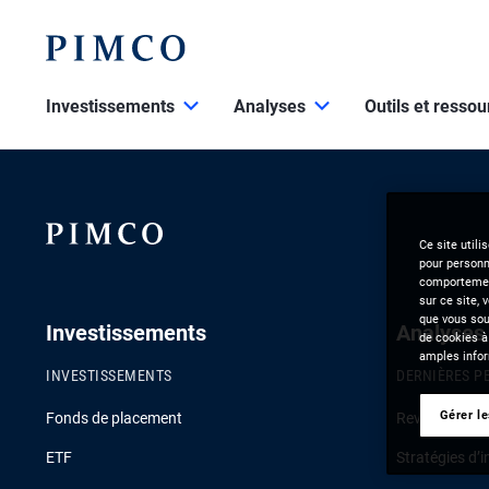
Investissements
Analyses
Outils et resso
Ce site utili
pour personna
comportement
sur ce site, 
que vous souh
Investissements
Analyses
de cookies à
amples infor
INVESTISSEMENTS
DERNIÈRES P
Gérer l
Fonds de placement
Revue de la c
ETF
Stratégies d’