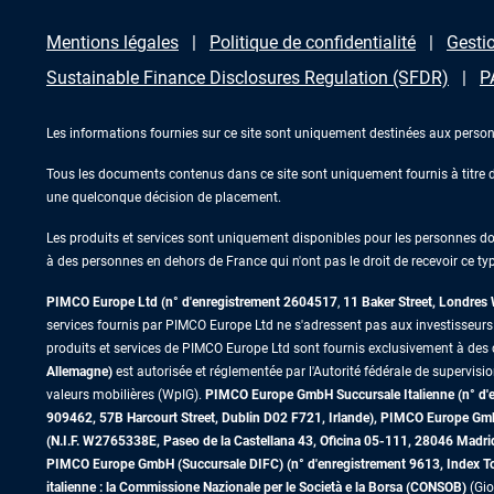
Mentions légales
Politique de confidentialité
Gestio
Sustainable Finance Disclosures Regulation (SFDR)
P
Les informations fournies sur ce site sont uniquement destinées aux person
Tous les documents contenus dans ce site sont uniquement fournis à titre d’
une quelconque décision de placement.
Les produits et services sont uniquement disponibles pour les personnes domic
à des personnes en dehors de France qui n'ont pas le droit de recevoir ce typ
PIMCO Europe Ltd (n° d'enregistrement 2604517
,
11 Baker Street, Londre
services fournis par PIMCO Europe Ltd ne s'adressent pas aux investisseurs de
produits et services de PIMCO Europe Ltd sont fournis exclusivement à des c
Allemagne)
est autorisée et réglementée par l'Autorité fédérale de supervisi
valeurs mobilières (WpIG).
PIMCO Europe GmbH Succursale Italienne (n° d'enr
909462, 57B Harcourt Street, Dublin D02 F721, Irlande), PIMCO Europe G
(N.I.F. W2765338E, Paseo de la Castellana 43, Oficina 05-111, 28046 Madr
PIMCO Europe GmbH (Succursale DIFC) (n° d'enregistrement 9613, Index Towe
italienne : la Commissione Nazionale per le Società e la Borsa (CONSOB)
(Gio