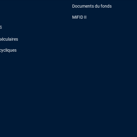
Documents du fonds
MiFID II
S
séculaires
cycliques