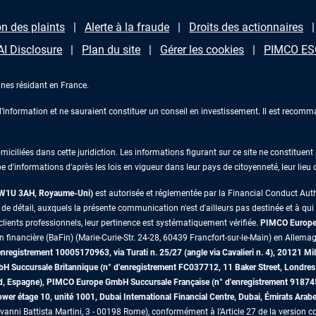
n des plaints
Alerte à la fraude
Droits des actionnaires
AI Disclosure
Plan du site
Gérer les cookies
PIMCO ESG
nes résidant en France.
information et ne sauraient constituer un conseil en investissement. Il est recomma
iliées dans cette juridiction. Les informations figurant sur ce site ne constituent p
e d'informations d'après les lois en vigueur dans leur pays de citoyenneté, leur lieu
s W1U 3AH, Royaume-Uni)
est autorisée et réglementée par la Financial Conduct Au
 détail, auxquels la présente communication n'est d'ailleurs pas destinée et à qui il 
lients professionnels, leur pertinence est systématiquement vérifiée.
PIMCO Europe 
on financière (BaFin) (Marie-Curie-Str. 24-28, 60439 Francfort-sur-le-Main) en Allemag
egistrement 10005170963, via Turati n. 25/27 (angle via Cavalieri n. 4), 20121 Mil
mbH Succursale Britannique (n° d'enregistrement FC037712, 11 Baker Street, Lon
id, Espagne), PIMCO Europe GmbH Succursale Française (n° d'enregistrement 91874
r étage 10, unité 1001, Dubai International Financial Centre, Dubai, Émirats Arab
vanni Battista Martini, 3 - 00198 Rome), conformément à l’Article 27 de la version co