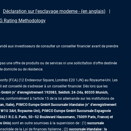
Déclaration sur l'esclavage moderne - (en anglais)
 Rating Methodology
ndé aux investisseurs de consulter un conseiller financier avant de prendre
as une offre de produits ou de services ni une sollicitation d'offre destinée
 de domicile ou de résidence.
thority (FCA) (12 Endeavour Square, Londres E20 1JN) au Royaume-Uni. Les
est conseillé de s'adresser à un conseiller financier. Dès lors que les
GmbH (n° d'enregistrement 192083, Seidlstr. 24-24a, 80335 Munich,
ne, conformément à l’article 15 de la loi allemande sur les institutions de
an, Italie), PIMCO Europe GmbH Succursale Irlandaise (n° d'enregistrement
dres W1U 3AH, Royaume-Uni), PIMCO Europe GmbH Succursale Espagnole
5621 R.C.S. Paris,
50–52 Boulevard Haussmann, 75009 Paris, France)
et
es Unis)
sont en outre soumises à la supervision de : (1)
succursale
nsolidée de la Loi de finances italienne ; (2)
succursale irlandaise : la