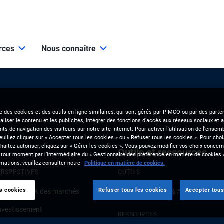
urces
Nous connaître
se des cookies et des outils en ligne similaires, qui sont gérés par PIMCO ou par des parten
liser le contenu et les publicités, intégrer des fonctions d’accès aux réseaux sociaux et a
s de navigation des visiteurs sur notre site Internet. Pour activer l'utilisation de l'ense
veuillez cliquer sur « Accepter tous les cookies » ou « Refuser tous les cookies ». Pour choi
aitez autoriser, cliquez sur « Gérer les cookies ». Vous pouvez modifier vos choix concerna
Outils et ressources
 tout moment par l’intermédiaire du « Gestionnaire des préférence en matière de cookies 
mations, veuillez consulter notre
Politique en matière de cookies.
ERSPECTIVES
OUTILS
es cookies
Refuser tous les cookies
Accepter tous
onjoncture et des marchés
Clients Solutions & Analytics
investissement
RESSOURCES