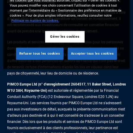
les cookies que vous souhaitez autoriser, cliquez sur « Gérer les cookies ».
personnes résidant en France.
Vous pouvez modifier vos choix concernant l’utilisation de cookies à tout
moment par l’intermédiaire du « Gestionnaire des préférence en matière de
Tous les documents contenus dans ce site sont uniquement fournis à titre
cookies ». Pour de plus amples informations, veuillez consulter notre
d’information et ne sauraient constituer un conseil en investissement. Il
Politique en matière de cookies.
est recommandé aux investisseurs de consulter un conseiller financier
avant de prendre une quelconque décision de placement.
Gérer les cookies
Les produits et services sont uniquement disponibles pour les personnes
domiciliées dans cette juridiction. Les informations figurant sur ce site ne
Refuser tous les cookies
Accepter tous les cookies
constituent pas une offre de produits ou de services ni une sollicitation
d'offre destinée à des personnes en dehors de France qui n'ont pas le droit
de recevoir ce type d'informations d'après les lois en vigueur dans leur
pays de citoyenneté, leur lieu de domicile ou de résidence.
PIMCO Europe Ltd (n° d'enregistrement 2604517
,
11 Baker Street, Londres
W1U 3AH, Royaume-Uni)
est autorisée et réglementée par la Financial
Conduct Authority (FCA) (12 Endeavour Square, Londres E20 1JN) au
Royaume-Uni. Les services fournis par PIMCO Europe Ltd ne s'adressent
pas aux investisseurs de détail, auxquels la présente communication n'est
d'ailleurs pas destinée et à qui il est conseillé de s'adresser à un conseiller
financier. Dès lors que les produits et services de PIMCO Europe Ltd sont
fournis exclusivement à des clients professionnels, leur pertinence est