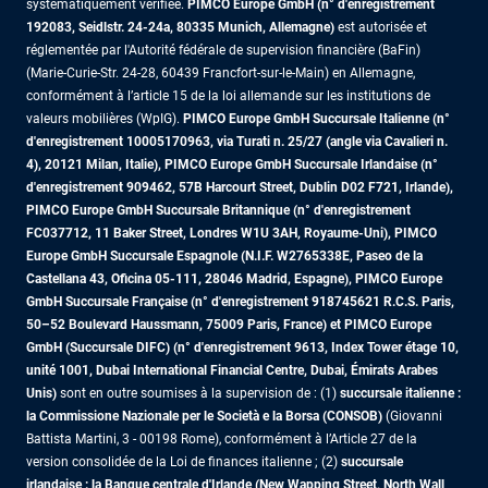
systématiquement vérifiée.
PIMCO Europe GmbH (n° d'enregistrement
192083, Seidlstr. 24-24a, 80335 Munich, Allemagne)
est autorisée et
réglementée par l'Autorité fédérale de supervision financière (BaFin)
(Marie-Curie-Str. 24-28, 60439 Francfort-sur-le-Main) en Allemagne,
conformément à l’article 15 de la loi allemande sur les institutions de
valeurs mobilières (WpIG).
PIMCO Europe GmbH Succursale Italienne (n°
d'enregistrement 10005170963, via Turati n. 25/27 (angle via Cavalieri n.
4), 20121 Milan, Italie), PIMCO Europe GmbH Succursale Irlandaise (n°
d'enregistrement 909462, 57B Harcourt Street, Dublin D02 F721, Irlande),
PIMCO Europe GmbH Succursale Britannique (n° d'enregistrement
FC037712, 11 Baker Street, Londres W1U 3AH, Royaume-Uni), PIMCO
Europe GmbH Succursale Espagnole (N.I.F. W2765338E, Paseo de la
Castellana 43, Oficina 05-111, 28046 Madrid, Espagne), PIMCO Europe
GmbH Succursale Française (n° d'enregistrement 918745621 R.C.S. Paris,
50–52 Boulevard Haussmann, 75009 Paris, France)
et PIMCO Europe
GmbH (Succursale DIFC) (n° d'enregistrement 9613, Index Tower étage 10,
unité 1001, Dubai International Financial Centre, Dubai, Émirats Arabes
Unis)
sont en outre soumises à la supervision de : (1)
succursale italienne :
la Commissione Nazionale per le Società e la Borsa (CONSOB)
(Giovanni
Battista Martini, 3 - 00198 Rome), conformément à l’Article 27 de la
version consolidée de la Loi de finances italienne ; (2)
succursale
irlandaise : la Banque centrale d'Irlande (New Wapping Street, North Wall