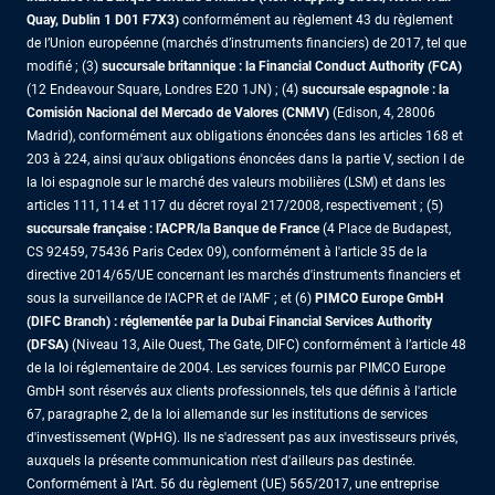
Quay, Dublin 1 D01 F7X3)
conformément au règlement 43 du règlement
de l’Union européenne (marchés d’instruments financiers) de 2017, tel que
modifié ; (3)
succursale britannique : la Financial Conduct Authority (FCA)
(12 Endeavour Square, Londres E20 1JN) ; (4)
succursale espagnole : la
Comisión Nacional del Mercado de Valores (CNMV)
(Edison, 4, 28006
Madrid), conformément aux obligations énoncées dans les articles 168 et
203 à 224, ainsi qu'aux obligations énoncées dans la partie V, section I de
la loi espagnole sur le marché des valeurs mobilières (LSM) et dans les
articles 111, 114 et 117 du décret royal 217/2008, respectivement ; (5)
succursale française : l'ACPR/la Banque de France
(4 Place de Budapest,
CS 92459, 75436 Paris Cedex 09), conformément à l'article 35 de la
directive 2014/65/UE concernant les marchés d'instruments financiers et
sous la surveillance de l'ACPR et de l'AMF ; et (6)
PIMCO Europe GmbH
(DIFC Branch) : réglementée par la Dubai Financial Services Authority
(DFSA)
(Niveau 13, Aile Ouest, The Gate, DIFC) conformément à l’article 48
de la loi réglementaire de 2004. Les services fournis par PIMCO Europe
GmbH sont réservés aux clients professionnels, tels que définis à l'article
67, paragraphe 2, de la loi allemande sur les institutions de services
d'investissement (WpHG). Ils ne s'adressent pas aux investisseurs privés,
auxquels la présente communication n'est d'ailleurs pas destinée.
Conformément à l’Art. 56 du règlement (UE) 565/2017, une entreprise