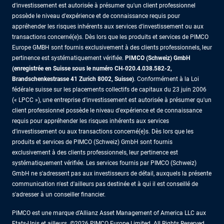
d'investissement est autorisée à présumer qu'un client professionnel
possède le niveau d'expérience et de connaissance requis pour
appréhender les risques inhérents aux services d'investissement ou aux
transactions concerné(e)s. Dès lors que les produits et services de PIMCO
Europe GMBH sont fournis exclusivement à des clients professionnels, leur
pertinence est systématiquement vérifiée.
PIMCO (Schweiz) GmbH
(enregistrée en Suisse sous le numéro CH-020.4.038.582-2,
Brandschenkestrasse 41 Zurich 8002, Suisse)
. Conformément à la Loi
fédérale suisse sur les placements collectifs de capitaux du 23 juin 2006
(« LPCC »), une entreprise d'investissement est autorisée à présumer qu'un
client professionnel possède le niveau d'expérience et de connaissance
requis pour appréhender les risques inhérents aux services
d'investissement ou aux transactions concerné(e)s. Dès lors que les
produits et services de PIMCO (Schweiz) GmbH sont fournis
exclusivement à des clients professionnels, leur pertinence est
systématiquement vérifiée. Les services fournis par PIMCO (Schweiz)
GmbH ne s'adressent pas aux investisseurs de détail, auxquels la présente
communication n'est d'ailleurs pas destinée et à qui il est conseillé de
s'adresser à un conseiller financier.
PIMCO est une marque d’Allianz Asset Management of America LLC aux
Etats-Unis et ailleurs. ©2026 PIMCO Europe Limited. All Rights Reserved.