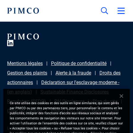
Mentions légales
Politique de confidentialité
Gestion des plaints
Alerte à la fraude
Droits des
actionnaires
Déclaration sur l'esclavage moderne -
(en anglais)
Sustainable Finance Disclosures
Regulation (SFDR)
PAI Disclosure
Plan du site
Ce site utilise des cookies et des outils en ligne similaires, qui sont gérés
par PIMCO ou par des partenaires tiers, pour personnaliser le contenu et les
Gérer les cookies
PIMCO ESG Rating Methodology
publicités, intégrer des fonctions d’accès aux réseaux sociaux et analyser
les comportements de navigation des visiteurs sur notre site Internet. Pour
activer l'utilisation de l'ensemble des cookies sur ce site, veuillez cliquer sur
Les informations fournies sur ce site sont uniquement destinées aux
« Accepter tous les cookies » ou « Refuser tous les cookies ». Pour choisir