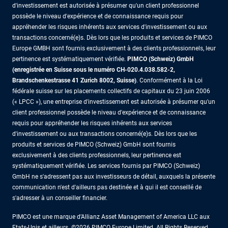
d'investissement est autorisée à présumer qu'un client professionnel
possède le niveau d'expérience et de connaissance requis pour
appréhender les risques inhérents aux services d'investissement ou aux
transactions concerné(e)s. Dès lors que les produits et services de PIMCO
Europe GMBH sont fournis exclusivement à des clients professionnels, leur
pertinence est systématiquement vérifiée.
PIMCO (Schweiz) GmbH
(enregistrée en Suisse sous le numéro CH-020.4.038.582-2,
Brandschenkestrasse 41 Zurich 8002, Suisse)
. Conformément à la Loi
fédérale suisse sur les placements collectifs de capitaux du 23 juin 2006
(« LPCC »), une entreprise d'investissement est autorisée à présumer qu'un
client professionnel possède le niveau d'expérience et de connaissance
requis pour appréhender les risques inhérents aux services
d'investissement ou aux transactions concerné(e)s. Dès lors que les
produits et services de PIMCO (Schweiz) GmbH sont fournis
exclusivement à des clients professionnels, leur pertinence est
systématiquement vérifiée. Les services fournis par PIMCO (Schweiz)
GmbH ne s'adressent pas aux investisseurs de détail, auxquels la présente
communication n'est d'ailleurs pas destinée et à qui il est conseillé de
s'adresser à un conseiller financier.
PIMCO est une marque d’Allianz Asset Management of America LLC aux
Etats-Unis et ailleurs. ©2026 PIMCO Europe Limited. All Rights Reserved.