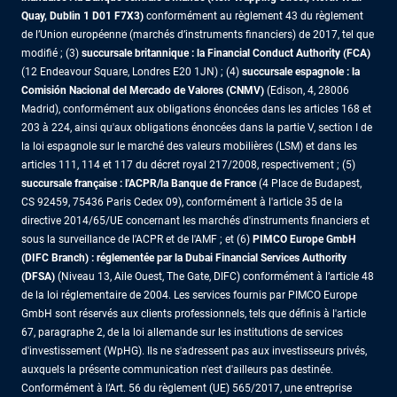
Quay, Dublin 1 D01 F7X3)
conformément au règlement 43 du règlement
de l’Union européenne (marchés d’instruments financiers) de 2017, tel que
modifié ; (3)
succursale britannique : la Financial Conduct Authority (FCA)
(12 Endeavour Square, Londres E20 1JN) ; (4)
succursale espagnole : la
Comisión Nacional del Mercado de Valores (CNMV)
(Edison, 4, 28006
Madrid), conformément aux obligations énoncées dans les articles 168 et
203 à 224, ainsi qu'aux obligations énoncées dans la partie V, section I de
la loi espagnole sur le marché des valeurs mobilières (LSM) et dans les
articles 111, 114 et 117 du décret royal 217/2008, respectivement ; (5)
succursale française : l'ACPR/la Banque de France
(4 Place de Budapest,
CS 92459, 75436 Paris Cedex 09), conformément à l'article 35 de la
directive 2014/65/UE concernant les marchés d'instruments financiers et
sous la surveillance de l'ACPR et de l'AMF ; et (6)
PIMCO Europe GmbH
(DIFC Branch) : réglementée par la Dubai Financial Services Authority
(DFSA)
(Niveau 13, Aile Ouest, The Gate, DIFC) conformément à l’article 48
de la loi réglementaire de 2004. Les services fournis par PIMCO Europe
GmbH sont réservés aux clients professionnels, tels que définis à l'article
67, paragraphe 2, de la loi allemande sur les institutions de services
d'investissement (WpHG). Ils ne s'adressent pas aux investisseurs privés,
auxquels la présente communication n'est d'ailleurs pas destinée.
Conformément à l’Art. 56 du règlement (UE) 565/2017, une entreprise