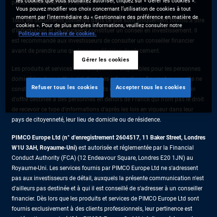
les cookies que vous souhaitez autoriser, cliquez sur « Gérer les cookies ».
personnes résidant en France.
Vous pouvez modifier vos choix concernant l’utilisation de cookies à tout
moment par l’intermédiaire du « Gestionnaire des préférence en matière de
Tous les documents contenus dans ce site sont uniquement fournis à titre
cookies ». Pour de plus amples informations, veuillez consulter notre
d’information et ne sauraient constituer un conseil en investissement. Il
Politique en matière de cookies.
est recommandé aux investisseurs de consulter un conseiller financier
avant de prendre une quelconque décision de placement.
Gérer les cookies
Les produits et services sont uniquement disponibles pour les personnes
domiciliées dans cette juridiction. Les informations figurant sur ce site ne
Refuser tous les cookies
Accepter tous les cookies
constituent pas une offre de produits ou de services ni une sollicitation
d'offre destinée à des personnes en dehors de France qui n'ont pas le droit
de recevoir ce type d'informations d'après les lois en vigueur dans leur
pays de citoyenneté, leur lieu de domicile ou de résidence.
PIMCO Europe Ltd (n° d'enregistrement 2604517
,
11 Baker Street, Londres
W1U 3AH, Royaume-Uni)
est autorisée et réglementée par la Financial
Conduct Authority (FCA) (12 Endeavour Square, Londres E20 1JN) au
Royaume-Uni. Les services fournis par PIMCO Europe Ltd ne s'adressent
pas aux investisseurs de détail, auxquels la présente communication n'est
d'ailleurs pas destinée et à qui il est conseillé de s'adresser à un conseiller
financier. Dès lors que les produits et services de PIMCO Europe Ltd sont
fournis exclusivement à des clients professionnels, leur pertinence est