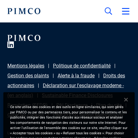
Mentions légales
Politique de confidentialité
Gestion des plaints
Alerte à la fraude
Droits des
actionnaires
Déclaration sur l'esclavage moderne -
(en anglais)
Sustainable Finance Disclosures
Regulation (SFDR)
PAI Disclosure
Plan du site
Ce site utilise des cookies et des outils en ligne similaires, qui sont gérés
par PIMCO ou par des partenaires tiers, pour personnaliser le contenu et les
Gérer les cookies
PIMCO ESG Rating Methodology
publicités, intégrer des fonctions d’accès aux réseaux sociaux et analyser
les comportements de navigation des visiteurs sur notre site Internet. Pour
activer l'utilisation de l'ensemble des cookies sur ce site, veuillez cliquer sur
Les informations fournies sur ce site sont uniquement destinées aux
« Accepter tous les cookies » ou « Refuser tous les cookies ». Pour choisir