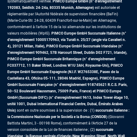
systématiquement vérifiée.
PIMCO Europe GmbH (n° d'enregistrement
192083, Seidlstr. 24-24a, 80335 Munich, Allemagne)
est autorisée et
réglementée par l'Autorité fédérale de supervision financière (BaFin)
(Marie-Curie-Str. 24-28, 60439 Francfort-sur-le-Main) en Allemagne,
conformément à l’article 15 de la loi allemande sur les institutions de
valeurs mobilières (WpIG).
PIMCO Europe GmbH Succursale Italienne (n°
d'enregistrement 10005170963, via Turati n. 25/27 (angle via Cavalieri n.
4), 20121 Milan, Italie), PIMCO Europe GmbH Succursale Irlandaise (n°
d'enregistrement 909462, 57B Harcourt Street, Dublin D02 F721, Irlande),
PIMCO Europe GmbH Succursale Britannique (n° d'enregistrement
FC037712, 11 Baker Street, Londres W1U 3AH, Royaume-Uni), PIMCO
Europe GmbH Succursale Espagnole (N.I.F. W2765338E, Paseo de la
Castellana 43, Oficina 05-111, 28046 Madrid, Espagne), PIMCO Europe
GmbH Succursale Française (n° d'enregistrement 918745621 R.C.S. Paris,
50–52 Boulevard Haussmann, 75009 Paris, France)
et PIMCO Europe
GmbH (Succursale DIFC) (n° d'enregistrement 9613, Index Tower étage 10,
unité 1001, Dubai International Financial Centre, Dubai, Émirats Arabes
Unis)
sont en outre soumises à la supervision de : (1)
succursale italienne :
la Commissione Nazionale per le Società e la Borsa (CONSOB)
(Giovanni
Battista Martini, 3 - 00198 Rome), conformément à l’Article 27 de la
version consolidée de la Loi de finances italienne ; (2)
succursale
irlandaise : la Banque centrale d'Irlande (New Wapping Street, North Wall