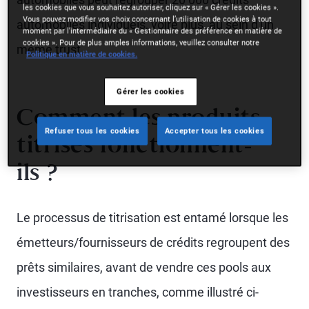
les cookies que vous souhaitez autoriser, cliquez sur « Gérer les cookies ».
Vous pouvez modifier vos choix concernant l’utilisation de cookies à tout
automobiles individuels, voire plus, au sein d'un
moment par l’intermédiaire du « Gestionnaire des préférence en matière de
cookies ». Pour de plus amples informations, veuillez consulter notre
même trust.
Politique en matière de cookies.
Gérer les cookies
Comment les produits
Refuser tous les cookies
Accepter tous les cookies
titrisés fonctionnent-
ils ?
Le processus de titrisation est entamé lorsque les
émetteurs/fournisseurs de crédits regroupent des
prêts similaires, avant de vendre ces pools aux
investisseurs en tranches, comme illustré ci-