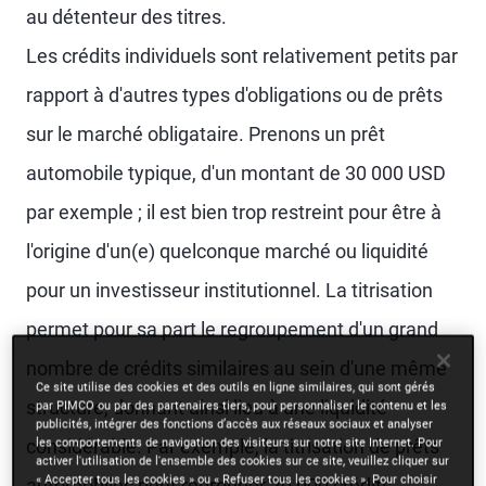
au détenteur des titres.
Les crédits individuels sont relativement petits par
rapport à d'autres types d'obligations ou de prêts
sur le marché obligataire. Prenons un prêt
automobile typique, d'un montant de 30 000 USD
par exemple ; il est bien trop restreint pour être à
l'origine d'un(e) quelconque marché ou liquidité
pour un investisseur institutionnel. La titrisation
permet pour sa part le regroupement d'un grand
nombre de crédits similaires au sein d'une même
Ce site utilise des cookies et des outils en ligne similaires, qui sont gérés
structure, donnant ainsi lieu à une liquidité
par PIMCO ou par des partenaires tiers, pour personnaliser le contenu et les
publicités, intégrer des fonctions d’accès aux réseaux sociaux et analyser
les comportements de navigation des visiteurs sur notre site Internet. Pour
considérable. Par exemple, la titrisation de prêts
activer l'utilisation de l'ensemble des cookies sur ce site, veuillez cliquer sur
« Accepter tous les cookies » ou « Refuser tous les cookies ». Pour choisir
automobiles peut regrouper 20 000 crédits