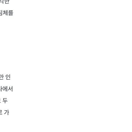
심각한
 침체를
만 인
사에서
 두
로 가