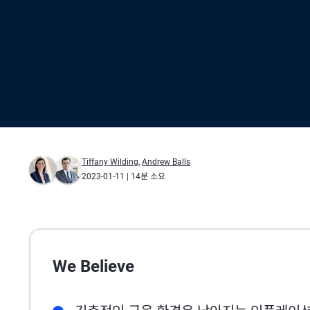
Tiffany Wilding
,
Andrew Balls
2023-01-11
| 14분 소요
We Believe