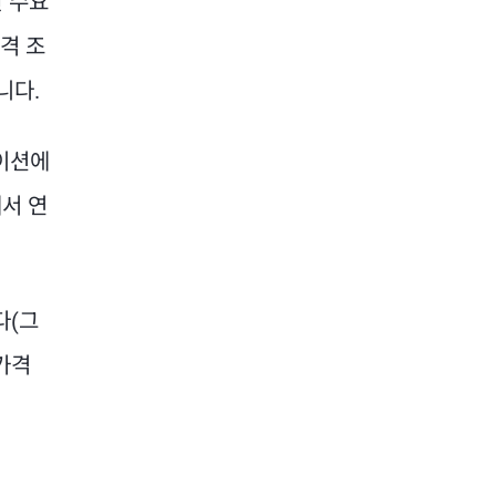
 수요
격 조
니다.
레이션에
에서 연
다(그
가격