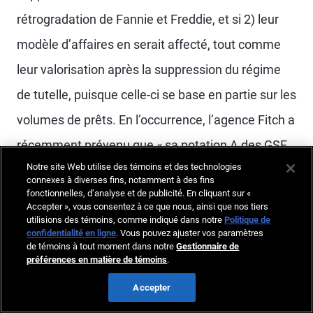
rétrogradation de Fannie et Freddie, et si 2) leur
modèle d’affaires en serait affecté, tout comme
leur valorisation après la suppression du régime
de tutelle, puisque celle-ci se base en partie sur les
volumes de prêts. En l’occurrence, l’agence Fitch a
récemment prévenu que « sa notation A des GSE
Notre site Web utilise des témoins et des technologies
pourrait être abaissée si leur part de marché
connexes à diverses fins, notamment à des fins
13
diminuait après la suppression de la tutelle »
fonctionnelles, d’analyse et de publicité. En cliquant sur «
.
Accepter », vous consentez à ce que nous, ainsi que nos tiers
utilisions des témoins, comme indiqué dans notre
Politique de
confidentialité en ligne
. Vous pouvez ajuster vos paramètres
Si les TACH étaient perçus par les
de témoins à tout moment dans notre
Gestionnaire de
préférences en matière de témoins
.
investisseurs comme comportant des risques
de crédit et de taux d’intérêt, comment les
Accepter
propriétaires les traiteraient-ils dans leur