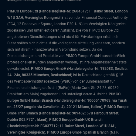
Anlageentscheidung finanziellen Rat einholen.
PIMCO Europe Ltd (Handelsregister-Nr. 2604517; 11 Baker Street, London
W1U 3AH, Vereinigtes Königreich)
ist von der Financial Conduct Authority
(FCA, 12 Endeavour Square, London E20 1JN) im Vereinigten Königreich
zugelassen und unterliegt deren Aufsicht. Die von PIMCO Europe Ltd
angebotenen Dienstleistungen sind nicht für Privatanleger erhältlich.
Diese sollten sich nicht auf die vorliegende Mitteilung verlassen, sondern
sich mit ihrem Finanzberater in Verbindung setzen. Da die
Dienstleistungen und Produkte von PIMCO Europe GmbH ausschließlich
professionellen Kunden angeboten werden, ist ihre Angemessenheit stets
gewährleistet.
PIMCO Europe GmbH (Handelsregister-Nr. 192083, Seidlstr.
24–24a, 80335 München, Deutschland)
ist in Deutschland gemäß § 15
des Wertpapierinstitutsgesetzes (WpIG) von der Bundesanstalt für
Finanzdienstleistungsaufsicht (BaFin) (Marie-Curie-Str. 24-28, 60439
Frankfurt am Main) zugelassen und unterliegt deren Aufsicht.
PIMCO
Europe GmbH Italian Branch (Handelsregister-Nr. 10005170963, via Turati
nn. 25/27 (angolo via Cavalieri n. 4), 20121 Milano, Italien), PIMCO Europe
GmbH Irish Branch (Handelsregister-Nr. 909462; 57B Harcourt Street,
Dublin D02 F721, Irland), PIMCO Europe GmbH UK Branch
(Handelsregister-Nr. FC037712; 11 Baker Street, London W1U 3AH,
Vereinigtes Königreich), PIMCO Europe GmbH Spanish Branch (N.I.F.