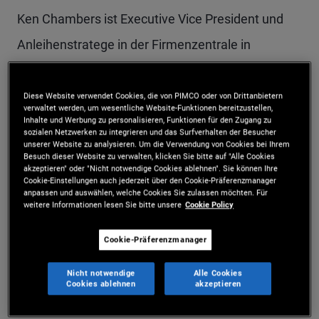
Ken Chambers ist Executive Vice President und
Anleihenstratege in der Firmenzentrale in
Newport Beach mit Schwerpunkt auf
Kernstrategien. Vormals befasste er sich mit
Diese Website verwendet Cookies, die von PIMCO oder von Drittanbietern
verwaltet werden, um wesentliche Website-Funktionen bereitzustellen,
sektorübergreifenden Anleihenstrategien und war
Inhalte und Werbung zu personalisieren, Funktionen für den Zugang zu
sozialen Netzwerken zu integrieren und das Surfverhalten der Besucher
unserer Website zu analysieren. Um die Verwendung von Cookies bei Ihrem
in seiner früheren Laufbahn bei PIMCO als
Besuch dieser Website zu verwalten, klicken Sie bitte auf "Alle Cookies
akzeptieren" oder "Nicht notwendige Cookies ablehnen". Sie können Ihre
Mitglied des Kundenmanagement-Teams für die
Cookie-Einstellungen auch jederzeit über den Cookie-Präferenzmanager
anpassen und auswählen, welche Cookies Sie zulassen möchten. Für
Betreuung von Pensionskassen und deren
weitere Informationen lesen Sie bitte unsere
Cookie Policy
Plattformen zuständig. Zuvor war er Mitglied im
Cookie-Präferenzmanager
globalen Wealth-Management-Team von PIMCO
für Asien (exkl. Japan). Er verfügt über 15 Jahre
Nicht notwendige
Alle Cookies
Cookies ablehnen
akzeptieren
Anlageerfahrung und erwarb seinen MBA an der