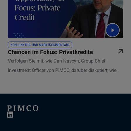
KONJUNKTUR- UND MARKTKOMMENTARE
Chancen im Fokus: Privatkredite
Verfolgen Sie mit, wie Dan Ivascyn, Group Chief
Investment Officer von PIMCO, darüber diskutiert, wie
sich Chancen und Risiken bei Privatkrediten in der
aktuellen Marktlage austarieren lassen und warum
Titel-Selektion der entscheidende Faktor ist, um von den
attraktiven Aussichten über mehrere Jahre hinaus zu
profitieren.