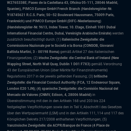
W2765338E; Paseo de la Castellana 43, Oficina 05-111, 28046 Madrid,
Spanien), PIMCO Europe GmbH French Branch (Handelsregister-Nr.
918745621 R.C.S. Paris; 50–52 Boulevard Haussmann, 75009 Paris,
Frankreich) und PIMCO Europe GmbH (DIFC-Niederlassung)
(Handelsregister-Nr. 9613, Index Tower, 10. Etage, Einheit 1001 Dubai
International Financial Centre, Dubai, Vereinigte Arabische Emirate)
werden
zusätzlich beaufsichtigt durch: (1)
italienische Zweigstelle: die
Commissione Nazionale per le Società e la Borsa (CONSOB, Giovanni
Battista Martini, 3 - 00198 Roma)
gemäß Artikel 27 des italienischen
Finanzgesetzes; (2)
irische Zweigstelle: die Central Bank of Ireland (New
Wapping Street, North Wall Quay, Dublin 1 D01 F7X3)
gemäß Verordnung
43 der Europäischen Union (über Märkte für Finanzinstrumente)
Regulations 2017 in der jeweils geltenden Fassung; (3)
britische
Zweigstelle: die Financial Conduct Authority (FCA, 12 Endeavour Square,
London E20 1JN); (4) spanische Zweigstelle: die Comisión Nacional del
Mercado de Valores (CNMV, Edison, 4, 28006 Madrid)
in
Übereinstimmung mit den in den Artikeln 168 und 203 bis 224
festgelegten Verpflichtungen sowie den in Teil V, Abschnitt I des Gesetzes
über den Wertpapiermarkt (LSM) und in den Artikeln 111, 114 und 117 des
Königlichen Dekrets 217/2008 enthaltenen Verpflichtungen; (5)
f
ranzösische Zweigstelle: die ACPR/Banque de France (4 Place de