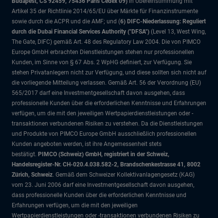
Budapest, CS 92459, 75436 Paris Cedex 09)
in Übereinstimmung mit
Artikel 35 der Richtlinie 2014/65/EU über Märkte für Finanzinstrumente
sowie durch die ACPR und die AMF; und (
6) DIFC-Niederlassung: Reguliert
durch die Dubai Financial Services Authority ("DFSA")
(Level 13, West Wing,
The Gate, DIFC)
gemäß Art. 48 des Regulatory Law 2004. Die von PIMCO
Europe GmbH erbrachten Dienstleistungen stehen nur professionellen
Kunden, im Sinne von § 67 Abs. 2 WpHG definiert, zur Verfügung. Sie
stehen Privatanlegern nicht zur Verfügung, und diese sollten sich nicht auf
die vorliegende Mitteilung verlassen. Gemäß Art. 56 der Verordnung (EU)
565/2017 darf eine Investmentgesellschaft davon ausgehen, dass
professionelle Kunden über die erforderlichen Kenntnisse und Erfahrungen
verfügen, um die mit den jeweiligen Wertpapierdienstleistungen oder -
transaktionen verbundenen Risiken zu verstehen. Da die Dienstleistungen
und Produkte von PIMCO Europe GmbH ausschließlich professionellen
Kunden angeboten werden, ist ihre Angemessenheit stets
bestätigt.
PIMCO (Schweiz) GmbH, registriert in der Schweiz,
Handelsregister-Nr. CH-020.4.038.582-2, Brandschenkestrasse 41, 8002
Zürich, Schweiz
. Gemäß dem Schweizer Kollektivanlagengesetz (KAG)
vom 23. Juni 2006 darf eine Investmentgesellschaft davon ausgehen,
dass professionelle Kunden über die erforderlichen Kenntnisse und
Erfahrungen verfügen, um die mit den jeweiligen
Wertpapierdienstleistungen oder -transaktionen verbundenen Risiken zu