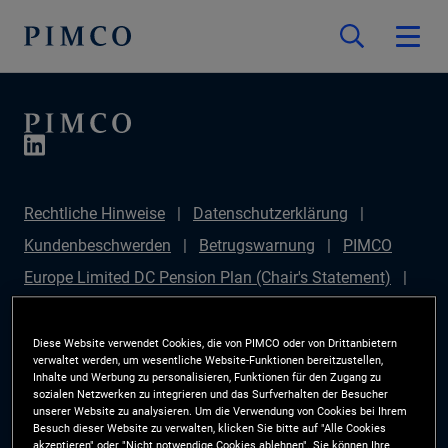
Rechtliche Hinweise
Datenschutzerklärung
Kundenbeschwerden
Betrugswarnung
PIMCO
Europe Limited DC Pension Plan (Chair's Statement)
PIMCO Europe Limited DC Pension Plan (Statement of
Investment Principles (SIP))
Sustainable Finance
Diese Website verwendet Cookies, die von PIMCO oder von Drittanbietern
verwaltet werden, um wesentliche Website-Funktionen bereitzustellen,
Disclosures Regulation (SFDR)
PIMCO Europe
Inhalte und Werbung zu personalisieren, Funktionen für den Zugang zu
sozialen Netzwerken zu integrieren und das Surfverhalten der Besucher
Limited DC Pension Plan (Implementation Statement)
unserer Website zu analysieren. Um die Verwendung von Cookies bei Ihrem
Besuch dieser Website zu verwalten, klicken Sie bitte auf "Alle Cookies
PAI Disclosure
Anlegerrechte
Site Map
akzeptieren" oder "Nicht notwendige Cookies ablehnen". Sie können Ihre