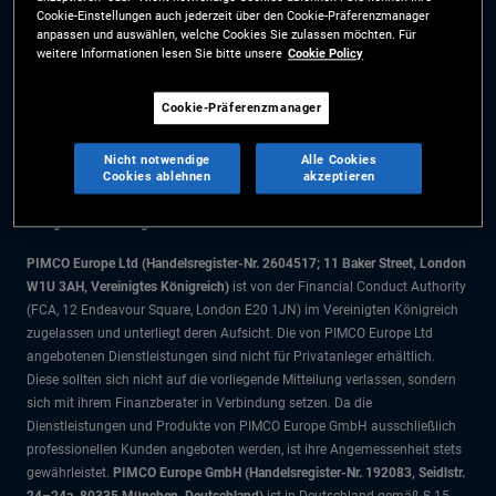
Cookie-Einstellungen auch jederzeit über den Cookie-Präferenzmanager
Cookie-Präferenzmanager
anpassen und auswählen, welche Cookies Sie zulassen möchten. Für
weitere Informationen lesen Sie bitte unsere
Cookie Policy
Die Informationen auf dieser Website sind ausschließlich für Schweizer
Cookie-Präferenzmanager
Staatsbürger bestimmt.
Alle Dokumente und Angaben im Bereich börsengehandelte Fonds dienen
Nicht notwendige
Alle Cookies
ausschließlich zu Informationszwecken und dürfen nicht als
Cookies ablehnen
akzeptieren
Anlageberatung verstanden werden. Anleger sollten vor einer
Anlageentscheidung finanziellen Rat einholen.
PIMCO Europe Ltd (Handelsregister-Nr. 2604517; 11 Baker Street, London
W1U 3AH, Vereinigtes Königreich)
ist von der Financial Conduct Authority
(FCA, 12 Endeavour Square, London E20 1JN) im Vereinigten Königreich
zugelassen und unterliegt deren Aufsicht. Die von PIMCO Europe Ltd
angebotenen Dienstleistungen sind nicht für Privatanleger erhältlich.
Diese sollten sich nicht auf die vorliegende Mitteilung verlassen, sondern
sich mit ihrem Finanzberater in Verbindung setzen. Da die
Dienstleistungen und Produkte von PIMCO Europe GmbH ausschließlich
professionellen Kunden angeboten werden, ist ihre Angemessenheit stets
gewährleistet.
PIMCO Europe GmbH (Handelsregister-Nr. 192083, Seidlstr.