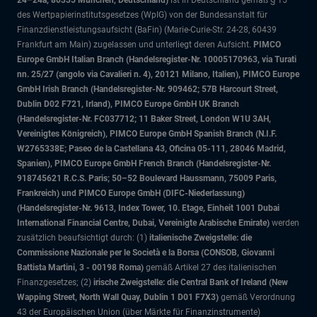
24–24a, 80335 München, Deutschland)
ist in Deutschland gemäß § 15
des Wertpapierinstitutsgesetzes (WpIG) von der Bundesanstalt für
Finanzdienstleistungsaufsicht (BaFin) (Marie-Curie-Str. 24-28, 60439
Frankfurt am Main) zugelassen und unterliegt deren Aufsicht.
PIMCO
Europe GmbH Italian Branch (Handelsregister-Nr. 10005170963, via Turati
nn. 25/27 (angolo via Cavalieri n. 4), 20121 Milano, Italien), PIMCO Europe
GmbH Irish Branch (Handelsregister-Nr. 909462; 57B Harcourt Street,
Dublin D02 F721, Irland), PIMCO Europe GmbH UK Branch
(Handelsregister-Nr. FC037712; 11 Baker Street, London W1U 3AH,
Vereinigtes Königreich), PIMCO Europe GmbH Spanish Branch (N.I.F.
W2765338E; Paseo de la Castellana 43, Oficina 05-111, 28046 Madrid,
Spanien), PIMCO Europe GmbH French Branch (Handelsregister-Nr.
918745621 R.C.S. Paris; 50–52 Boulevard Haussmann, 75009 Paris,
Frankreich) und PIMCO Europe GmbH (DIFC-Niederlassung)
(Handelsregister-Nr. 9613, Index Tower, 10. Etage, Einheit 1001 Dubai
International Financial Centre, Dubai, Vereinigte Arabische Emirate)
werden
zusätzlich beaufsichtigt durch: (1)
italienische Zweigstelle: die
Commissione Nazionale per le Società e la Borsa (CONSOB, Giovanni
Battista Martini, 3 - 00198 Roma)
gemäß Artikel 27 des italienischen
Finanzgesetzes; (2)
irische Zweigstelle: die Central Bank of Ireland (New
Wapping Street, North Wall Quay, Dublin 1 D01 F7X3)
gemäß Verordnung
43 der Europäischen Union (über Märkte für Finanzinstrumente)