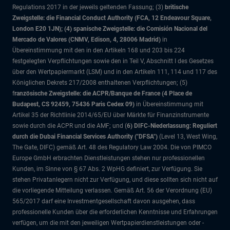
Regulations 2017 in der jeweils geltenden Fassung; (3)
britische
Zweigstelle: die Financial Conduct Authority (FCA, 12 Endeavour Square,
London E20 1JN); (4) spanische Zweigstelle: die Comisión Nacional del
Mercado de Valores (CNMV, Edison, 4, 28006 Madrid)
in
Übereinstimmung mit den in den Artikeln 168 und 203 bis 224
festgelegten Verpflichtungen sowie den in Teil V, Abschnitt I des Gesetzes
über den Wertpapiermarkt (LSM) und in den Artikeln 111, 114 und 117 des
Königlichen Dekrets 217/2008 enthaltenen Verpflichtungen; (5)
f
ranzösische Zweigstelle: die ACPR/Banque de France (4 Place de
Budapest, CS 92459, 75436 Paris Cedex 09)
in Übereinstimmung mit
Artikel 35 der Richtlinie 2014/65/EU über Märkte für Finanzinstrumente
sowie durch die ACPR und die AMF; und (
6) DIFC-Niederlassung: Reguliert
durch die Dubai Financial Services Authority ("DFSA")
(Level 13, West Wing,
The Gate, DIFC)
gemäß Art. 48 des Regulatory Law 2004. Die von PIMCO
Europe GmbH erbrachten Dienstleistungen stehen nur professionellen
Kunden, im Sinne von § 67 Abs. 2 WpHG definiert, zur Verfügung. Sie
stehen Privatanlegern nicht zur Verfügung, und diese sollten sich nicht auf
die vorliegende Mitteilung verlassen. Gemäß Art. 56 der Verordnung (EU)
565/2017 darf eine Investmentgesellschaft davon ausgehen, dass
professionelle Kunden über die erforderlichen Kenntnisse und Erfahrungen
verfügen, um die mit den jeweiligen Wertpapierdienstleistungen oder -